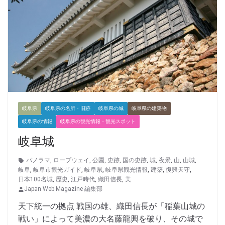
岐阜県
岐阜県の名所・旧跡
岐阜県の城
岐阜県の建築物
岐阜県の情報
岐阜県の観光情報・観光スポット
岐阜城
パノラマ
,
ロープウェイ
,
公園
,
史跡
,
国の史跡
,
城
,
夜景
,
山
,
山城
,
岐阜
,
岐阜市観光ガイド
,
岐阜県
,
岐阜県観光情報
,
建築
,
復興天守
,
日本100名城
,
歴史
,
江戸時代
,
織田信長
,
美
Japan Web Magazine 編集部
天下統一の拠点 戦国の雄、織田信長が「稲葉山城の
戦い」によって美濃の大名藤龍興を破り、その城で