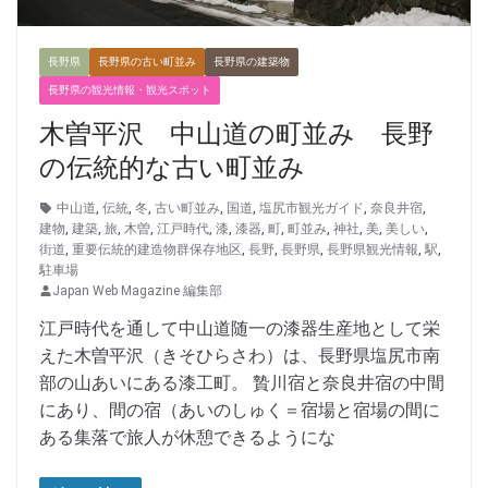
長野県
長野県の古い町並み
長野県の建築物
長野県の観光情報・観光スポット
木曽平沢 中山道の町並み 長野
の伝統的な古い町並み
中山道
,
伝統
,
冬
,
古い町並み
,
国道
,
塩尻市観光ガイド
,
奈良井宿
,
建物
,
建築
,
旅
,
木曽
,
江戸時代
,
漆
,
漆器
,
町
,
町並み
,
神社
,
美
,
美しい
,
街道
,
重要伝統的建造物群保存地区
,
長野
,
長野県
,
長野県観光情報
,
駅
,
駐車場
Japan Web Magazine 編集部
江戸時代を通して中山道随一の漆器生産地として栄
えた木曽平沢（きそひらさわ）は、長野県塩尻市南
部の山あいにある漆工町。 贄川宿と奈良井宿の中間
にあり、間の宿（あいのしゅく＝宿場と宿場の間に
ある集落で旅人が休憩できるようにな