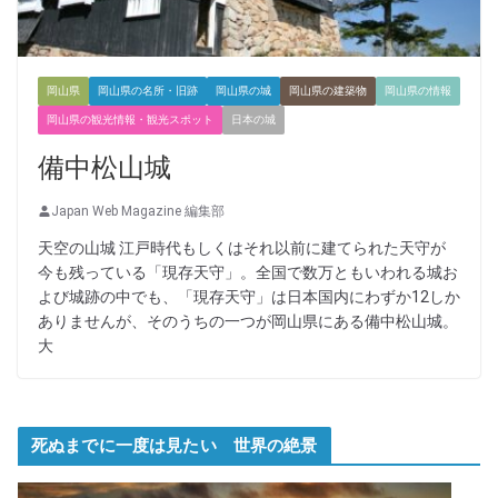
岡山県
岡山県の名所・旧跡
岡山県の城
岡山県の建築物
岡山県の情報
岡山県の観光情報・観光スポット
日本の城
備中松山城
Japan Web Magazine 編集部
天空の山城 江戸時代もしくはそれ以前に建てられた天守が
今も残っている「現存天守」。全国で数万ともいわれる城お
よび城跡の中でも、「現存天守」は日本国内にわずか12しか
ありませんが、そのうちの一つが岡山県にある備中松山城。
大
死ぬまでに一度は見たい 世界の絶景