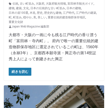
伝統
,
古い町並み
,
大阪府
,
大阪府観光情報
,
富田林市観光ガイド
,
建物
,
建築
,
文化
,
日本の伝統的な古い町並み
,
日本の建物
,
日本の道100選
,
木造
,
歴史
,
歴史的な建物
,
江戸時代
,
江戸時代の建築
,
町
,
町並み
,
穏やか
,
美
,
美しい
,
重要伝統的建造物群保存地区
,
重要文化財
Japan Web Magazine 編集部
大都市・大阪の一画に今も残る江戸時代の香り漂う
町「富田林・寺内町」。 府内で唯一の重要伝統的建
造物群保存地区に選定されているこの町は、1560年
（永禄3年）、京都西本願寺派・興正寺の第14世証
秀上人によって創建された興正
続きを読む