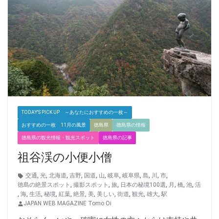
TODAY'S PICK UP ～あなたにおすすめの一枚～
おすすめの一枚 11月の風景
徳島県
徳島県の情報
徳島県の観光情報・観光スポット
徳島県の記事
祖谷渓の小便小僧
交通
,
光
,
北海道
,
吉野
,
国道
,
山
,
岐阜
,
岐阜県
,
島
,
川
,
市
,
徳島の絶景スポット
,
撮影スポット
,
旅
,
日本の秘境100選
,
月
,
橋
,
池
,
活
,
海
,
生活
,
秘境
,
紅葉
,
絶景
,
美
,
美しい
,
街道
,
観光
,
雄大
,
駅
JAPAN WEB MAGAZINE Tomo Oi