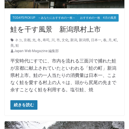
TODAY'S PICK UP ～あなたにおすすめの一枚～
おすすめの一枚 4月の風景
鮭を干す風景 新潟県村上市
ネコ
,
京都
,
光
,
冬
,
寿司
,
川
,
市
,
文化
,
新潟
,
新潟県
,
日本一
,
春
,
月
,
町
,
美
,
鮭
Japan Web Magazine 編集部
平安時代にすでに、市内を流れる三面川で捕れた鮭
が京都に献上されていたといわれる「鮭の町」新潟
県村上市。鮭の一人当たりの消費量は日本一、こよ
なく鮭を愛する村上の人々は、頭から尻尾の先まで
余すことなく鮭を利用する。塩引鮭、焼
続きを読む