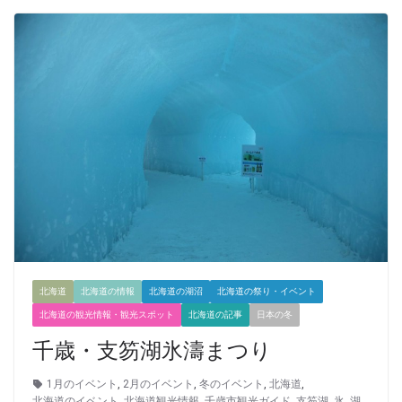
北海道
北海道の情報
北海道の湖沼
北海道の祭り・イベント
北海道の観光情報・観光スポット
北海道の記事
日本の冬
千歳・支笏湖氷濤まつり
1月のイベント
,
2月のイベント
,
冬のイベント
,
北海道
,
北海道のイベント
,
北海道観光情報
,
千歳市観光ガイド
,
支笏湖
,
氷
,
湖
,