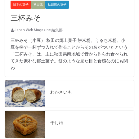
日本の菓子
秋田県
秋田県の菓子
三杯みそ
Japan Web Magazine 編集部
三杯みそ（小豆） 秋田の郷土菓子 餅米粉、うるち米粉、小
豆を桝で一杯ずつ入れて作ることからその名がついたという
「三杯みそ」は、主に秋田県南地域で昔から作られ食べられ
てきた素朴な郷土菓子。餅のような見た目と食感なのにも関
わ
わかさいも
干し柿