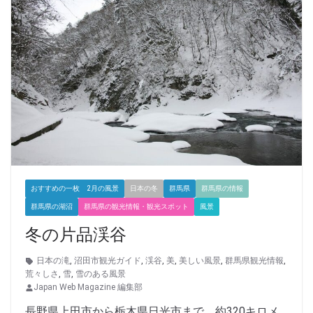
おすすめの一枚 2月の風景
日本の冬
群馬県
群馬県の情報
群馬県の湖沼
群馬県の観光情報・観光スポット
風景
冬の片品渓谷
日本の滝
,
沼田市観光ガイド
,
渓谷
,
美
,
美しい風景
,
群馬県観光情報
,
荒々しさ
,
雪
,
雪のある風景
Japan Web Magazine 編集部
長野県上田市から栃木県日光市まで、約320キロメ