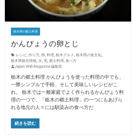
栃木県の郷土料理
かんぴょうの卵とじ
レシピ
,
作り方
,
卵
,
料理
,
栃木グルメ
,
栃木県の食文化
,
栃木県観光情報
,
水
,
美
,
郷土料理
,
食べ方
Japan Web Magazine 編集部
栃木の郷土料理 かんぴょうを使った料理の中でも、
一際シンプルで手軽、そして美味しいレシピがこ
れ。 栃木では一般家庭でよく作られるかんぴょう料
理の一つで、「栃木の郷土料理」の一つにもあげら
れる地元の人々には馴染みの食べ方だ
続きを読む