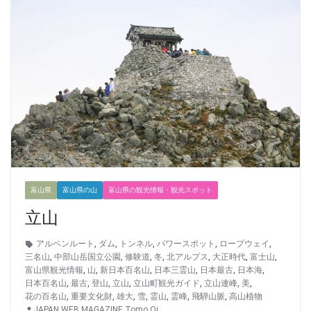
富山県
富山県の山
富山県の観光情報・観光スポット
立山
アルペンルート
,
ダム
,
トンネル
,
パワースポット
,
ロープウェイ
,
三名山
,
中部山岳国立公園
,
修験道
,
冬
,
北アルプス
,
大正時代
,
富士山
,
富山県観光情報
,
山
,
新日本百名山
,
日本三霊山
,
日本最古
,
日本海
,
日本百名山
,
最古
,
登山
,
立山
,
立山町観光ガイド
,
立山連峰
,
美
,
花の百名山
,
重要文化財
,
雄大
,
雪
,
霊山
,
霊峰
,
飛騨山脈
,
高山植物
JAPAN WEB MAGAZINE Tomo Oi