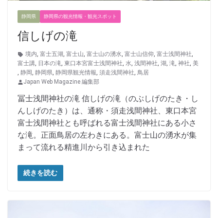
静岡県
静岡県の観光情報・観光スポット
信しげの滝
境内
,
富士五湖
,
富士山
,
富士山の湧水
,
富士山信仰
,
富士浅間神社
,
富士講
,
日本の滝
,
東口本宮富士浅間神社
,
水
,
浅間神社
,
湖
,
滝
,
神社
,
美
,
静岡
,
静岡県
,
静岡県観光情報
,
須走浅間神社
,
鳥居
Japan Web Magazine 編集部
冨士浅間神社の滝 信しげの滝（のぶしげのたき・し
んしげのたき）は、通称・須走浅間神社、東口本宮
富士浅間神社とも呼ばれる富士浅間神社にある小さ
な滝。正面鳥居の左わきにある。富士山の湧水が集
まって流れる精進川から引き込まれた
続きを読む