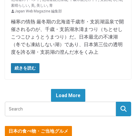
素晴らしい
,
美
,
美しい
,
青
Japan Web Magazine 編集部
極寒の情熱 厳冬期の北海道千歳市・支笏湖温泉で開
催されるのが、千歳・支笏湖氷濤まつり（ちとせし
こつこひょうとうまつり）だ。日本最北の不凍湖
（冬でも凍結しない湖）であり、日本第三位の透明
度を誇る湖・支笏湖の澄んだ水をくみ上
続きを読む
Load More
日本の食べ物・ご当地グルメ