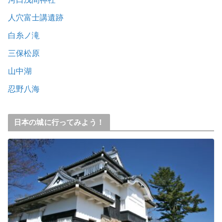
人穴富士講遺跡
白糸ノ滝
三保松原
山中湖
忍野八海
日本の城に行ってみよう！