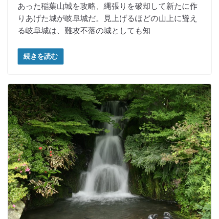
あった稲葉山城を攻略、縄張りを破却して新たに作
りあげた城が岐阜城だ。見上げるほどの山上に聳え
る岐阜城は、難攻不落の城としても知
続きを読む