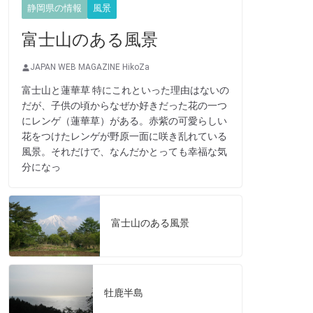
静岡県の情報
風景
富士山のある風景
JAPAN WEB MAGAZINE HikoZa
富士山と蓮華草 特にこれといった理由はないの
だが、子供の頃からなぜか好きだった花の一つ
にレンゲ（蓮華草）がある。赤紫の可愛らしい
花をつけたレンゲが野原一面に咲き乱れている
風景。それだけで、なんだかとっても幸福な気
分になっ
富士山のある風景
牡鹿半島