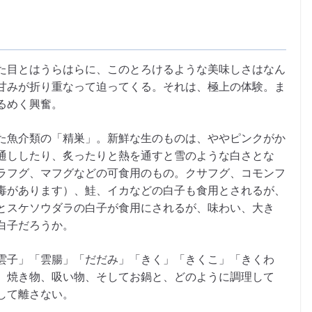
た目とはうらはらに、このとろけるような美味しさはなん
甘みが折り重なって迫ってくる。それは、極上の体験。ま
るめく興奮。
た魚介類の「精巣」。新鮮な生のものは、ややピンクがか
通ししたり、炙ったりと熱を通すと雪のような白さとな
ラフグ、マフグなどの可食用のもの。クサフグ、コモンフ
毒があります）、鮭、イカなどの白子も食用とされるが、
とスケソウダラの白子が食用にされるが、味わい、大き
白子だろうか。
雲子」「雲腸」「だだみ」「きく」「きくこ」「きくわ
、焼き物、吸い物、そしてお鍋と、どのように調理して
して離さない。