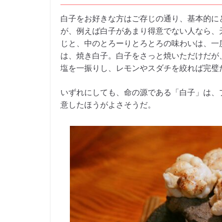
白子をお好きな方はご存じの通り、基本的に
が、例えば白子があまり得意でない人なら、
じと、中のとろーりとろとろの味わいは、一
は、焼き白子。白子をさっと焼いただけだが
塩を一振りし、レモンやスダチを絞れば完璧
いずれにしても、命の源である「白子」は、
意したほうがよさそうだ。