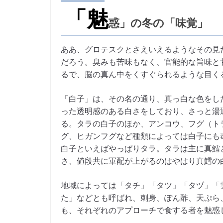
「魅
惑」の冬の「味覚」
ああ、グロテスクとさえいえるようなその見
だろう。臭みも苦味もなく、官能的な旨味と
るで、脳の真ん中をくすぐられるような目く
「白子」は、その名の通り、真っ白な色をし
った透明感のある白さをしており、さっと湯
る。タラの白子のほか、アンコウ、フグ（ト
グ、ヒガンフグなど種類によっては白子にも
白子といえばやっぱりタラ。タラは主に真鱈
さ、値段共に軍配が上がるのはやはり真鱈の
地域によっては「タチ」「タツ」「タヅ」「
た」などとも呼ばれ、刺身、ぽん酢、天ぷら
も、それぞれのアプローチで食する者を魅惑