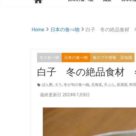
Home
日本の食べ物
白子 冬の絶品食材 
冬の食べ物
日本の食べ物
食のプチ情報 豆知識
白子 冬の絶品食材 
ぽん酢
,
タラ
,
冬が旬の食べ物
,
北海道
,
天ぷら
,
居酒屋
,
料
最終更新日 2024年1月8日