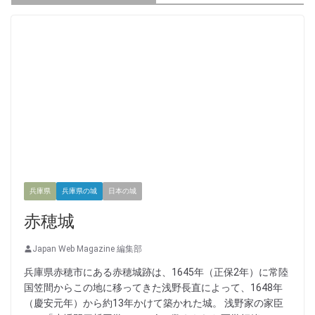
兵庫県
兵庫県の城
日本の城
赤穂城
Japan Web Magazine 編集部
兵庫県赤穂市にある赤穂城跡は、1645年（正保2年）に常陸
国笠間からこの地に移ってきた浅野長直によって、1648年
（慶安元年）から約13年かけて築かれた城。 浅野家の家臣