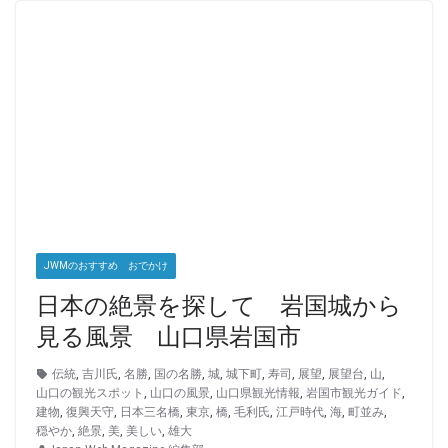
JWMのおすすめ おでかけ
日本の絶景を探して 岩国城から
見る風景 山口県岩国市
伝統
,
吉川氏
,
名勝
,
国の名勝
,
城
,
城下町
,
寿司
,
展望
,
展望台
,
山
,
山口の観光スポット
,
山口の風景
,
山口県観光情報
,
岩国市観光ガイド
,
建物
,
復興天守
,
日本三名橋
,
東京
,
橋
,
毛利氏
,
江戸時代
,
海
,
町並み
,
穏やか
,
絶景
,
美
,
美しい
,
雄大