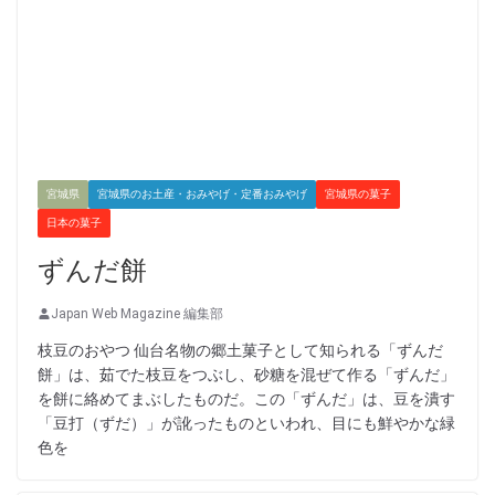
宮城県
宮城県のお土産・おみやげ・定番おみやげ
宮城県の菓子
日本の菓子
ずんだ餅
Japan Web Magazine 編集部
枝豆のおやつ 仙台名物の郷土菓子として知られる「ずんだ
餅」は、茹でた枝豆をつぶし、砂糖を混ぜて作る「ずんだ」
を餅に絡めてまぶしたものだ。この「ずんだ」は、豆を潰す
「豆打（ずだ）」が訛ったものといわれ、目にも鮮やかな緑
色を