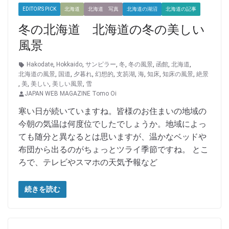
EDITOR'S PICK
北海道
北海道 写真
北海道の湖沼
北海道の記事
冬の北海道 北海道の冬の美しい
風景
Hakodate
,
Hokkaido
,
サンピラー
,
冬
,
冬の風景
,
函館
,
北海道
,
北海道の風景
,
国道
,
夕暮れ
,
幻想的
,
支笏湖
,
海
,
知床
,
知床の風景
,
絶景
,
美
,
美しい
,
美しい風景
,
雪
JAPAN WEB MAGAZINE Tomo Oi
寒い日が続いていますね。皆様のお住まいの地域の
今朝の気温は何度位でしたでしょうか。地域によっ
ても随分と異なるとは思いますが、温かなベッドや
布団から出るのがちょっとツライ季節ですね。 とこ
ろで、テレビやスマホの天気予報など
続きを読む