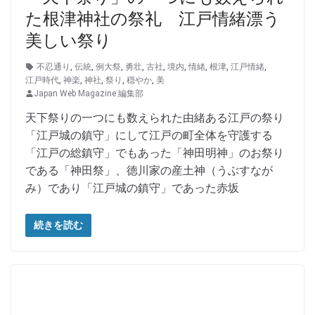
た根津神社の祭礼 江戸情緒漂う
美しい祭り
不忍通り
,
伝統
,
例大祭
,
勇壮
,
古社
,
境内
,
情緒
,
根津
,
江戸情緒
,
江戸時代
,
神楽
,
神社
,
祭り
,
穏やか
,
美
Japan Web Magazine 編集部
天下祭りの一つにも数えられた由緒ある江戸の祭り
「江戸城の鎮守」にして江戸の町全体を守護する
「江戸の総鎮守」でもあった「神田明神」のお祭り
である「神田祭」、徳川家の産土神（うぶすなが
み）であり「江戸城の鎮守」であった赤坂
続きを読む