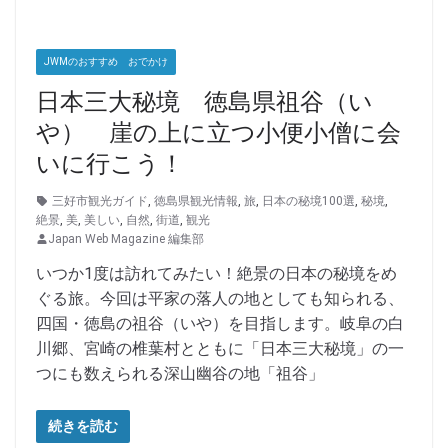
JWMのおすすめ おでかけ
日本三大秘境 徳島県祖谷（い
や） 崖の上に立つ小便小僧に会
いに行こう！
三好市観光ガイド
,
徳島県観光情報
,
旅
,
日本の秘境100選
,
秘境
,
絶景
,
美
,
美しい
,
自然
,
街道
,
観光
Japan Web Magazine 編集部
いつか1度は訪れてみたい！絶景の日本の秘境をめ
ぐる旅。今回は平家の落人の地としても知られる、
四国・徳島の祖谷（いや）を目指します。岐阜の白
川郷、宮崎の椎葉村とともに「日本三大秘境」の一
つにも数えられる深山幽谷の地「祖谷」
続きを読む