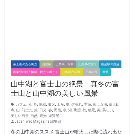
富士山のある風景
山梨県
山梨県 写真
山梨県の情報
山梨県の湖沼
山梨県の観光情報・観光スポット
山梨県の記事
日本の冬
風景
山中湖と富士山の絶景 真冬の富
士山と山中湖の美しい風景
カフェ
,
光
,
冬
,
凍結
,
噴火
,
土産
,
夏
,
夕暮れ
,
季節
,
富士五湖
,
富士山
,
寺
,
山
,
幻想的
,
旅
,
日光
,
春
,
民宿
,
水
,
湖
,
眺望
,
秋
,
絶景
,
美
,
美しい
,
美しい風景
,
自然
,
観光
,
遊覧船
Japan Web Magazine 編集部
冬の山中湖のススメ 富士山が噴火した際に流れ出た