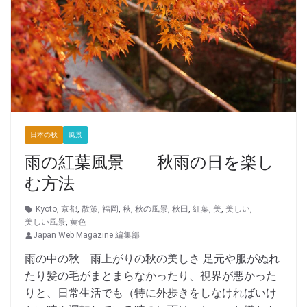
日本の秋
風景
雨の紅葉風景 秋雨の日を楽し
む方法
Kyoto
,
京都
,
散策
,
福岡
,
秋
,
秋の風景
,
秋田
,
紅葉
,
美
,
美しい
,
美しい風景
,
黄色
Japan Web Magazine 編集部
雨の中の秋 雨上がりの秋の美しさ 足元や服がぬれ
たり髪の毛がまとまらなかったり、視界が悪かった
りと、日常生活でも（特に外歩きをしなければいけ