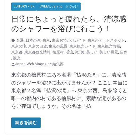
EDITOR'S PICK
JWMのおすすめ おでかけ
日常にちょっと疲れたら、清涼感
のシャワーを浴びに行こう！
名瀑
,
日本の滝
,
東京
,
東京おでかけガイド
,
東京のデートスポット
,
東京の滝
,
東京の自然
,
東京の風景
,
東京観光ガイド
,
東京観光情報
,
東京都
,
東京都観光情報
,
檜原村
,
渓流
,
滝
,
美
,
美しい
,
美しい風景
,
自然
,
観光
Japan Web Magazine 編集部
東京都の檜原村にある名瀑「払沢の滝」に、清涼感
のシャワーを浴びに出かけませんか？ ここは本当に
東京都？名瀑「払沢の滝」へ 東京の西、島を除くと
唯一の都内の村である檜原村に、素敵な滝があるの
をご存知でしょうか。その名は「払
続きを読む