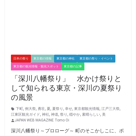
日本の祭り
東京都の情報
東京都の神社
東京都の祭り・イベント
東京都の観光情報・観光スポット
東京都の記事
「深川八幡祭り」 水かけ祭りと
して知られる東京・深川の夏祭り
の風景
下町
,
例大祭
,
勇壮
,
夏
,
夏祭り
,
幸せ
,
東京都観光情報
,
江戸三大祭
,
江東区観光ガイド
,
神社
,
神道
,
祭り
,
穏やか
,
素晴らしい
,
美
JAPAN WEB MAGAZINE Tomo Oi
深川八幡祭り～プロローグ～ 町のそこかしこに、ポ