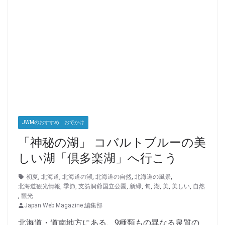
JWMのおすすめ おでかけ
「神秘の湖」 コバルトブルーの美
しい湖「倶多楽湖」へ行こう
初夏
,
北海道
,
北海道の湖
,
北海道の自然
,
北海道の風景
,
北海道観光情報
,
季節
,
支笏洞爺国立公園
,
新緑
,
旬
,
湖
,
美
,
美しい
,
自然
,
観光
Japan Web Magazine 編集部
北海道・道南地方にある、9種類もの異なる泉質の