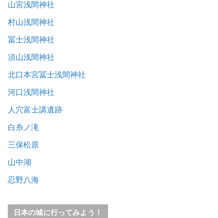
山宮浅間神社
村山浅間神社
冨士浅間神社
須山浅間神社
北口本宮冨士浅間神社
河口浅間神社
人穴富士講遺跡
白糸ノ滝
三保松原
山中湖
忍野八海
日本の城に行ってみよう！