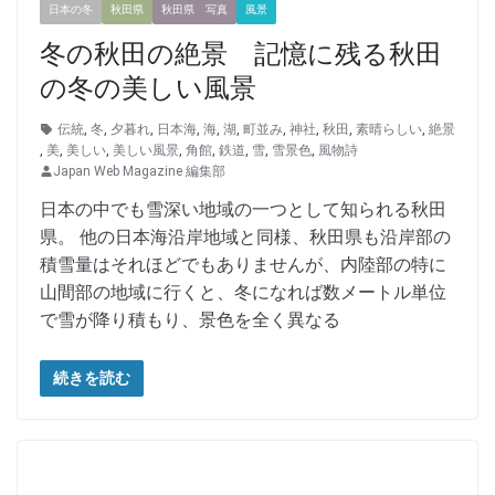
日本の冬
秋田県
秋田県 写真
風景
冬の秋田の絶景 記憶に残る秋田
の冬の美しい風景
伝統
,
冬
,
夕暮れ
,
日本海
,
海
,
湖
,
町並み
,
神社
,
秋田
,
素晴らしい
,
絶景
,
美
,
美しい
,
美しい風景
,
角館
,
鉄道
,
雪
,
雪景色
,
風物詩
Japan Web Magazine 編集部
日本の中でも雪深い地域の一つとして知られる秋田
県。 他の日本海沿岸地域と同様、秋田県も沿岸部の
積雪量はそれほどでもありませんが、内陸部の特に
山間部の地域に行くと、冬になれば数メートル単位
で雪が降り積もり、景色を全く異なる
続きを読む