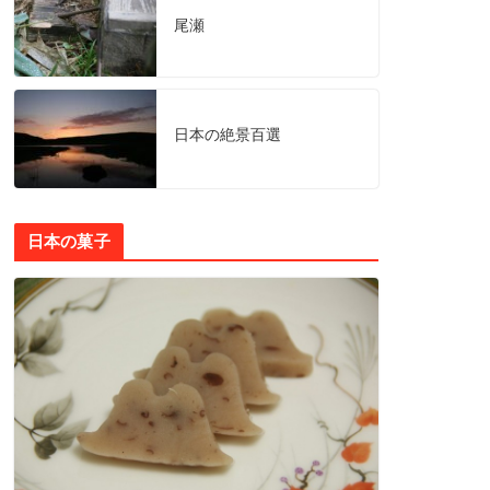
尾瀬
日本の絶景百選
日本の菓子