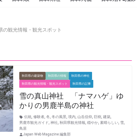
県の観光情報・観光スポット
秋田県の建築物
秋田県の情報
秋田県の神社
秋田県の観光情報・観光スポット
秋田県の記事
雪の真山神社 「ナマハゲ」ゆ
かりの男鹿半島の神社
伝統
,
修験者
,
冬
,
冬の風景
,
境内
,
山岳信仰
,
巨樹
,
建築
,
男鹿市観光ガイド
,
神社
,
秋田県観光情報
,
穏やか
,
素晴らしい
,
雪
,
鳥居
Japan Web Magazine 編集部