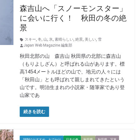
森吉山へ「スノーモンスター」
に会いに行く！ 秋田の冬の絶
景
スキー
,
冬
,
山
,
氷
,
素晴らしい
,
絶景
,
美しい
,
雪
Japan Web Magazine 編集部
秋田北部の山 森吉山 秋田県の北部に森吉山
（もりよしざん）と呼ばれる山があります。標
高1454メートルほどの山で、地元の人々には
「秋田山」とも呼ばれて親しまれてきたという
山です。明治生まれの小説家・随筆家であり登
山家であ
続きを読む
JWMのおすすめ おでかけ
日本の春
秋田県
秋田県 写真