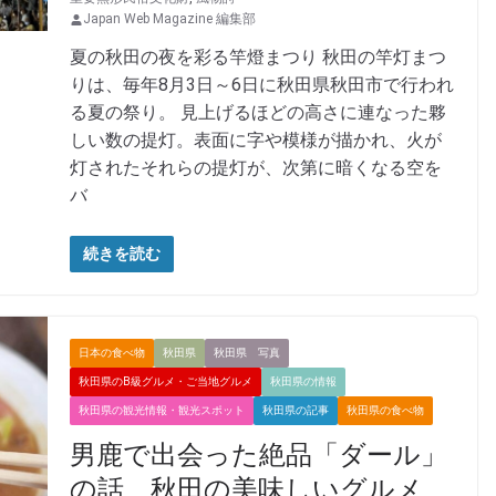
Japan Web Magazine 編集部
夏の秋田の夜を彩る竿燈まつり 秋田の竿灯まつ
りは、毎年8月3日～6日に秋田県秋田市で行われ
る夏の祭り。 見上げるほどの高さに連なった夥
しい数の提灯。表面に字や模様が描かれ、火が
灯されたそれらの提灯が、次第に暗くなる空を
バ
続きを読む
日本の食べ物
秋田県
秋田県 写真
秋田県のB級グルメ・ご当地グルメ
秋田県の情報
秋田県の観光情報・観光スポット
秋田県の記事
秋田県の食べ物
男鹿で出会った絶品「ダール」
の話 秋田の美味しいグルメ