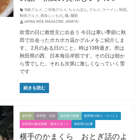
B級グルメ
,
ご当地グルメ
,
ちゃんぽん
,
グルメ
,
ラーメン
,
秋田
,
秋田グルメ
,
美味しいもの
,
麺
,
麺類
JAPAN WEB MAGAZINE JWM-YU
吹雪の日に救世主に出会う 今日は寒い季節に秋
田で出会ったポカポカ温かグルメをご紹介しま
す。 2月のある日のこと。時は13時過ぎ。所は
秋田県の西、日本海沿岸部です。その日は朝か
ら雪でした。それも次第に激しくなっていく雪
です
続きを読む
秋田県
秋田県 写真
秋田県の情報
秋田県の祭り・イベント
秋田県の観光情報・観光スポット
秋田県の記事
横手のかまくら おとぎ話のよ