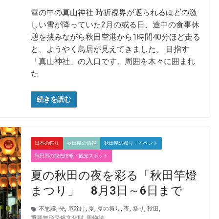
雪の中の真山神社 時折視界が遮られるほどの激
しい雪が降っていた2月の或る日、途中の食事休
憩を挟みながら秋田空港から1時間40分ほど走る
と、ようやく鳥居が見えてきました。 目指す
「真山神社」の入口です。周囲を木々に囲まれ
た
続きを読む
日本の祭り
秋田県の情報
秋田県の祭り・イベント
秋田県の観光情報・観光スポット
夏の秋田の夜を彩る「秋田竿燈
まつり」 8月3日～6日まで
不思議
,
光
,
厄除け
,
夏
,
夏の祭り
,
夜
,
祭り
,
秋田
,
重要無形民俗文化財
,
風物詩