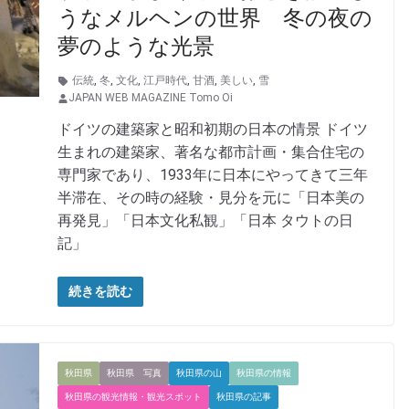
うなメルヘンの世界 冬の夜の
夢のような光景
伝統
,
冬
,
文化
,
江戸時代
,
甘酒
,
美しい
,
雪
JAPAN WEB MAGAZINE Tomo Oi
ドイツの建築家と昭和初期の日本の情景 ドイツ
生まれの建築家、著名な都市計画・集合住宅の
専門家であり、1933年に日本にやってきて三年
半滞在、その時の経験・見分を元に「日本美の
再発見」「日本文化私観」「日本 タウトの日
記」
続きを読む
秋田県
秋田県 写真
秋田県の山
秋田県の情報
秋田県の観光情報・観光スポット
秋田県の記事