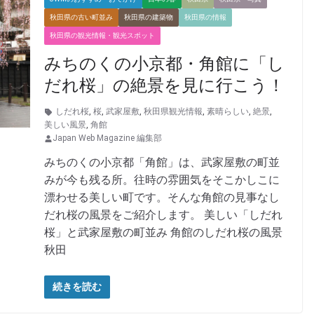
秋田県の古い町並み
秋田県の建築物
秋田県の情報
秋田県の観光情報・観光スポット
みちのくの小京都・角館に「し
だれ桜」の絶景を見に行こう！
しだれ桜
,
桜
,
武家屋敷
,
秋田県観光情報
,
素晴らしい
,
絶景
,
美しい風景
,
角館
Japan Web Magazine 編集部
みちのくの小京都「角館」は、武家屋敷の町並
みが今も残る所。往時の雰囲気をそこかしこに
漂わせる美しい町です。そんな角館の見事なし
だれ桜の風景をご紹介します。 美しい「しだれ
桜」と武家屋敷の町並み 角館のしだれ桜の風景
秋田
続きを読む