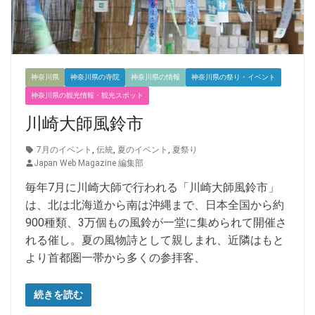
神奈川県
神奈川県の寺院
神奈川県の情報
神奈川県の祭り・イベント
神奈川県の観光情報・観光スポット
川崎大師風鈴市
7月のイベント
,
伝統
,
夏のイベント
,
夏祭り
Japan Web Magazine 編集部
毎年7月に川崎大師で行われる「川崎大師風鈴市」
は、北は北海道から南は沖縄まで、日本全国から約
900種類、3万個もの風鈴が一堂に集められて開催さ
れる催し。夏の風物詩として親しまれ、近隣はもと
より首都圏一帯から多くの参拝客、
続きを読む