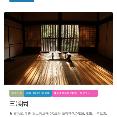
神奈川県
神奈川県の日本庭園
神奈川県の観光情報・観光スポット
三渓園
古民家
,
名勝
,
安土桃山時代の建築
,
室町時代の建築
,
建物
,
日本庭園
,