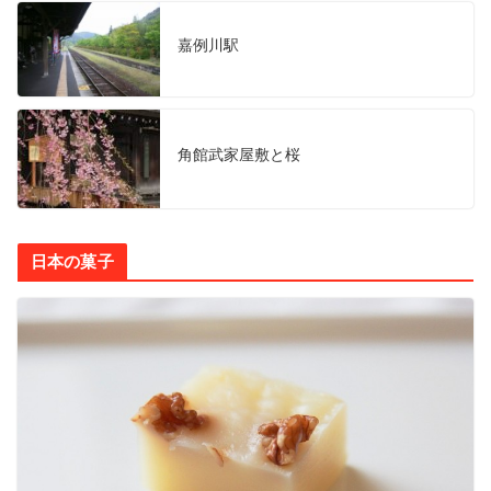
嘉例川駅
角館武家屋敷と桜
日本の菓子