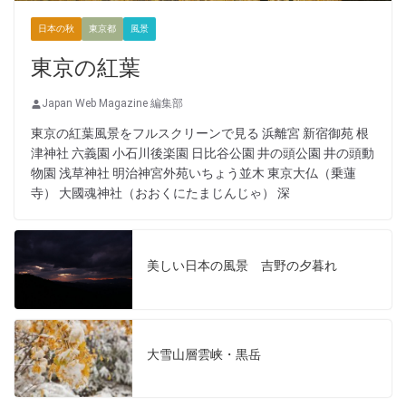
日本の秋
東京都
風景
東京の紅葉
Japan Web Magazine 編集部
東京の紅葉風景をフルスクリーンで見る 浜離宮 新宿御苑 根
津神社 六義園 小石川後楽園 日比谷公園 井の頭公園 井の頭動
物園 浅草神社 明治神宮外苑いちょう並木 東京大仏（乗蓮
寺） 大國魂神社（おおくにたまじんじゃ） 深
美しい日本の風景 吉野の夕暮れ
大雪山層雲峡・黒岳