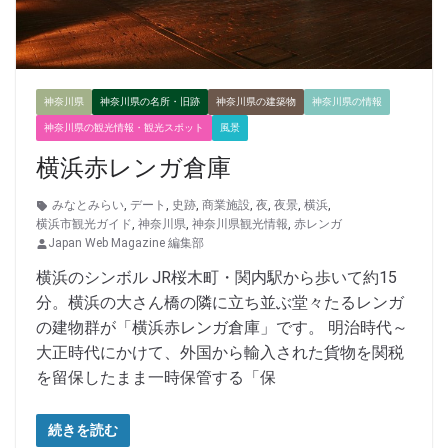
神奈川県
神奈川県の名所・旧跡
神奈川県の建築物
神奈川県の情報
神奈川県の観光情報・観光スポット
風景
横浜赤レンガ倉庫
みなとみらい
,
デート
,
史跡
,
商業施設
,
夜
,
夜景
,
横浜
,
横浜市観光ガイド
,
神奈川県
,
神奈川県観光情報
,
赤レンガ
Japan Web Magazine 編集部
横浜のシンボル JR桜木町・関内駅から歩いて約15
分。横浜の大さん橋の隣に立ち並ぶ堂々たるレンガ
の建物群が「横浜赤レンガ倉庫」です。 明治時代～
大正時代にかけて、外国から輸入された貨物を関税
を留保したまま一時保管する「保
続きを読む