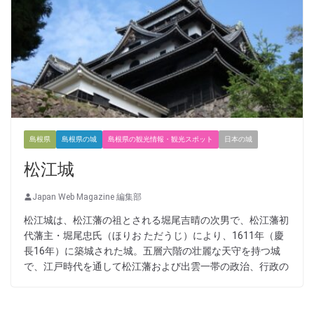
島根県
島根県の城
島根県の観光情報・観光スポット
日本の城
松江城
Japan Web Magazine 編集部
松江城は、松江藩の祖とされる堀尾吉晴の次男で、松江藩初
代藩主・堀尾忠氏（ほりお ただうじ）により、1611年（慶
長16年）に築城された城。五層六階の壮麗な天守を持つ城
で、江戸時代を通して松江藩および出雲一帯の政治、行政の