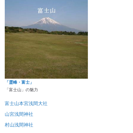
「霊峰・富士」
「富士山」の魅力
富士山本宮浅間大社
山宮浅間神社
村山浅間神社