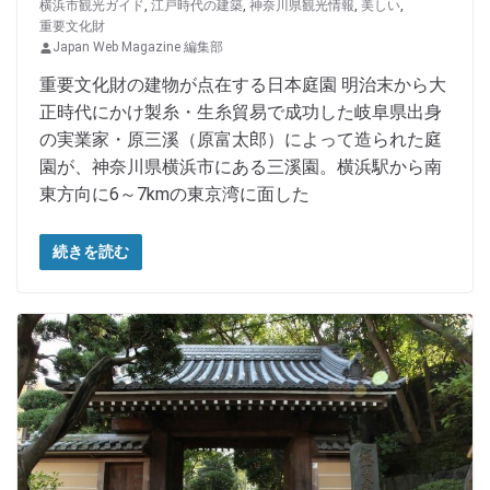
横浜市観光ガイド
,
江戸時代の建築
,
神奈川県観光情報
,
美しい
,
重要文化財
Japan Web Magazine 編集部
重要文化財の建物が点在する日本庭園 明治末から大
正時代にかけ製糸・生糸貿易で成功した岐阜県出身
の実業家・原三溪（原富太郎）によって造られた庭
園が、神奈川県横浜市にある三溪園。横浜駅から南
東方向に6～7kmの東京湾に面した
続きを読む