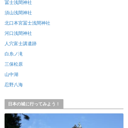
冨士浅間神社
須山浅間神社
北口本宮冨士浅間神社
河口浅間神社
人穴富士講遺跡
白糸ノ滝
三保松原
山中湖
忍野八海
日本の城に行ってみよう！