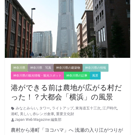
神奈川県
神奈川県 写真
神奈川県の建築物
神奈川県の情報
神奈川県の観光情報・観光スポット
神奈川県の記事
風景
港ができる前は農地が広がる村だ
った！？大都会「横浜」の風景
みなとみらい
,
タワー
,
ライトアップ
,
東海道五十三次
,
江戸時代
,
港町
,
美しい
,
赤レンガ倉庫
,
重要文化財
Japan Web Magazine 編集部
農村から港町「ヨコハマ」へ 浅瀬の入り江がつりが