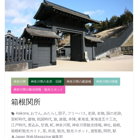
神奈川県
神奈川県の名所・旧跡
神奈川県の建築物
神奈川県の情報
神奈川県の観光情報・観光スポット
箱根関所
Hakone
,
おでん
,
みたらし団子
,
フリーパス
,
史跡
,
名物
,
国の史跡
,
室町時代
,
建物
,
戦国時代
,
旅
,
旅籠
,
本陣
,
東海道
,
東海道五十三次
,
江戸時代
,
煮込み
,
甘酒
,
町
,
神奈川県
,
神奈川県観光情報
,
神社
,
箱根
,
箱根町観光ガイド
,
茶
,
街道
,
観光
,
観光スポット
,
遊覧船
,
関所
,
駅
Japan Web Magazine 編集部