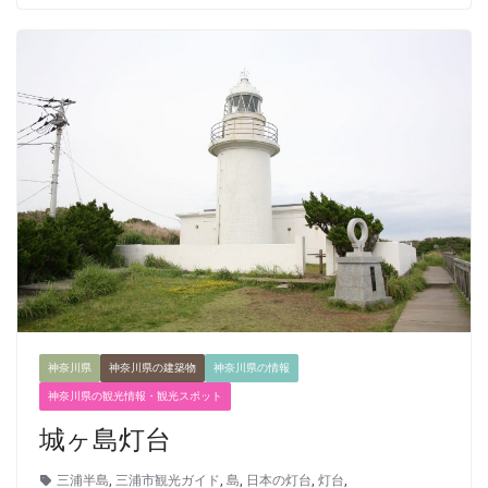
神奈川県
神奈川県の建築物
神奈川県の情報
神奈川県の観光情報・観光スポット
城ヶ島灯台
三浦半島
,
三浦市観光ガイド
,
島
,
日本の灯台
,
灯台
,