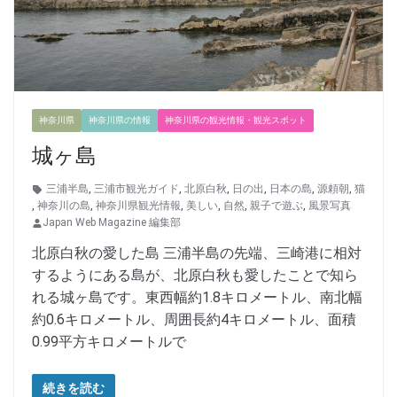
神奈川県
神奈川県の情報
神奈川県の観光情報・観光スポット
城ヶ島
三浦半島
,
三浦市観光ガイド
,
北原白秋
,
日の出
,
日本の島
,
源頼朝
,
猫
,
神奈川の島
,
神奈川県観光情報
,
美しい
,
自然
,
親子で遊ぶ
,
風景写真
Japan Web Magazine 編集部
北原白秋の愛した島 三浦半島の先端、三崎港に相対
するようにある島が、北原白秋も愛したことで知ら
れる城ヶ島です。東西幅約1.8キロメートル、南北幅
約0.6キロメートル、周囲長約4キロメートル、面積
0.99平方キロメートルで
続きを読む