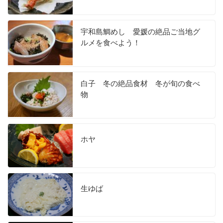
宇和島鯛めし 愛媛の絶品ご当地グ
ルメを食べよう！
白子 冬の絶品食材 冬が旬の食べ
物
ホヤ
生ゆば