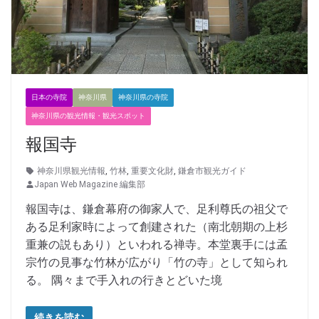
日本の寺院
神奈川県
神奈川県の寺院
神奈川県の観光情報・観光スポット
報国寺
神奈川県観光情報
,
竹林
,
重要文化財
,
鎌倉市観光ガイド
Japan Web Magazine 編集部
報国寺は、鎌倉幕府の御家人で、足利尊氏の祖父で
ある足利家時によって創建された（南北朝期の上杉
重兼の説もあり）といわれる禅寺。本堂裏手には孟
宗竹の見事な竹林が広がり「竹の寺」として知られ
る。 隅々まで手入れの行きとどいた境
続きを読む