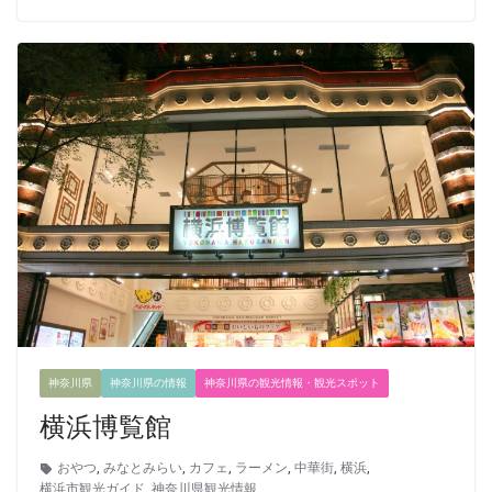
神奈川県
神奈川県の情報
神奈川県の観光情報・観光スポット
横浜博覧館
おやつ
,
みなとみらい
,
カフェ
,
ラーメン
,
中華街
,
横浜
,
横浜市観光ガイド
,
神奈川県観光情報