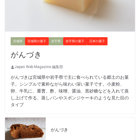
宮城県
宮城県の菓子
岩手県
岩手県の菓子
日本の菓子
がんづき
Japan Web Magazine 編集部
がんづきは宮城県や岩手県で主に食べられている郷土のお菓
子。シンプルで素朴ながら味わい深い菓子です。小麦粉、
卵、牛乳に、重曹、酢、味噌、醤油、黒砂糖などを入れて蒸
し上げて作る、蒸しパンやスポンジケーキのような見た目の
タイプ
がんづき