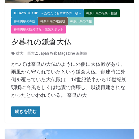
TODAY'S PICK UP ～あなたにおすすめの一枚～
神奈川県の名所・旧跡
神奈川県の寺院
神奈川県の建築物
神奈川県の情報
神奈川県の観光情報・観光スポット
夕暮れの鎌倉大仏
雄大 巨大
Japan Web Magazine 編集部
かつては奈良の大仏のように外側に大仏殿があり、
雨風から守られていたという鎌倉大仏。創建時に外
側を覆っていた大仏殿は、14世紀後半から15世紀初
頭頃に台風もしくは地震で倒壊し、以後再建されな
かったといわれている。 奈良の大
続きを読む