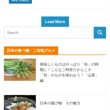
Load More
日本の食べ物・ご当地グルメ
美味しいものはやっぱり「旬」の時
期に！こんなご時世だからこそ
「旬」のものを味わおう！「山菜」
編
日本の揚げ物 その魅力