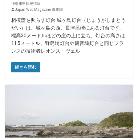
神奈川県観光情報
Japan Web Magazine 編集部
相模灘を照らす灯台 城ヶ島灯台（じょうがしまとう
だい）は、城ヶ島の西、長津呂崎にある灯台です。
標高30メートルほどの崖の上に立ち、灯台の高さは
11.5メートル。野島埼灯台や観音埼灯台と同じフラ
ンスの技術者レオンス・ヴェル
続きを読む