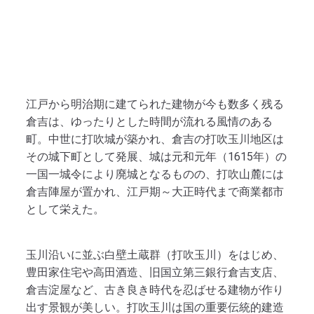
江戸から明治期に建てられた建物が今も数多く残る
倉吉は、ゆったりとした時間が流れる風情のある
町。中世に打吹城が築かれ、倉吉の打吹玉川地区は
その城下町として発展、城は元和元年（1615年）の
一国一城令により廃城となるものの、打吹山麓には
倉吉陣屋が置かれ、江戸期～大正時代まで商業都市
として栄えた。
玉川沿いに並ぶ白壁土蔵群（打吹玉川）をはじめ、
豊田家住宅や高田酒造、旧国立第三銀行倉吉支店、
倉吉淀屋など、古き良き時代を忍ばせる建物が作り
出す景観が美しい。打吹玉川は国の重要伝統的建造