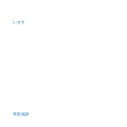
いぎす
鳥取城跡