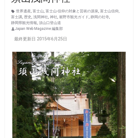
世界遺産
,
富士山
,
富士山-信仰の対象と芸術の源泉
,
富士山信仰
,
富士講
,
歴史
,
浅間神社
,
神社
,
裾野市観光ガイド
,
静岡の社寺
,
静岡県観光情報
,
須山口登山道
Japan Web Magazine 編集部
最終更新日 2015年6月25日