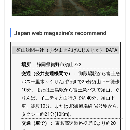
Japan web magazine’s recommend
須山浅間神社（すやませんげんじんじゃ） DATA
場所
： 静岡県裾野市須山722
交通（公共交通機関で）
： 御殿場駅から富士急
バス十里木～ぐりんぱ行きで25分須山下車徒歩
10分。または三島駅から富士急バスで須山、ぐ
りんぱ、イエティ方面行きで約40分、須山下
車、徒歩10分。またはJR御殿場線 岩波駅から、
タクシー約21分(10Km)。
交通（車で）
： 東名高速道路裾野ICより約20