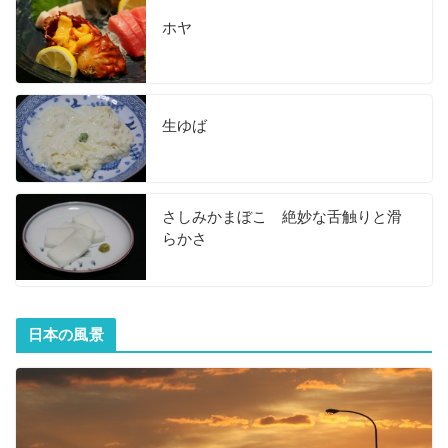
ホヤ
生ゆば
さしみかまぼこ 絶妙な舌触りと滑
らかさ
日本の風景