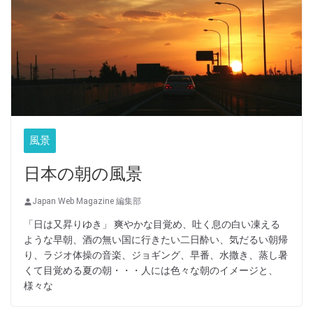
風景
日本の朝の風景
Japan Web Magazine 編集部
「日は又昇りゆき」 爽やかな目覚め、吐く息の白い凍える
ような早朝、酒の無い国に行きたい二日酔い、気だるい朝帰
り、ラジオ体操の音楽、ジョギング、早番、水撒き、蒸し暑
くて目覚める夏の朝・・・人には色々な朝のイメージと、
様々な