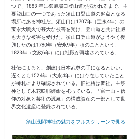
つで、1883 年に御殿場口登山道が拓かれるまで、主
要登山口の一つであった須山口登山道の起点となる
場所にある神社だ。須山口は1707年（宝永4年）の
宝永大噴火で甚大な被害を受け、登山道と共に社殿
も大きな被害を受けた。須山口登山道がようやく復
興したのは1780年（安永9年）頃のことという。
1823年（文政6年）には社殿が再建されている。
社伝によると、創建は日本武尊の手になるといい、
遅くとも1524年（大永4年）には存在していたこと
が棟札により確認されている。旧社格は郷社。主祭
神として木花咲耶姫命を祀っている。「富士山－信
仰の対象と芸術の源泉」の構成資産の一部として世
界文化遺産に登録されている。
須山浅間神社の魅力をフルスクリーンで見る