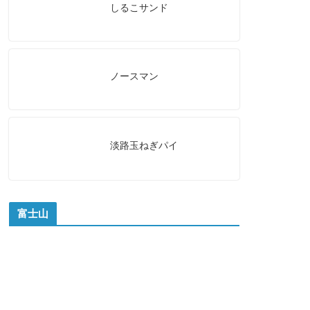
しるこサンド
ノースマン
淡路玉ねぎパイ
富士山