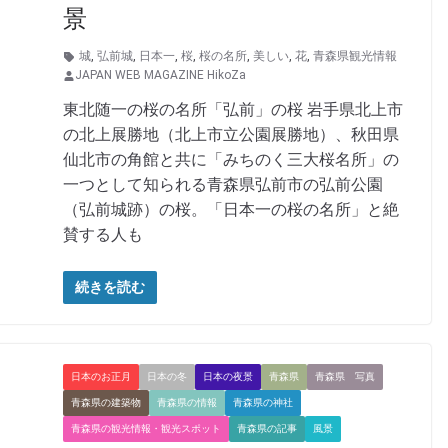
景
城
,
弘前城
,
日本一
,
桜
,
桜の名所
,
美しい
,
花
,
青森県観光情報
JAPAN WEB MAGAZINE HikoZa
東北随一の桜の名所「弘前」の桜 岩手県北上市
の北上展勝地（北上市立公園展勝地）、秋田県
仙北市の角館と共に「みちのく三大桜名所」の
一つとして知られる青森県弘前市の弘前公園
（弘前城跡）の桜。「日本一の桜の名所」と絶
賛する人も
続きを読む
日本のお正月
日本の冬
日本の夜景
青森県
青森県 写真
青森県の建築物
青森県の情報
青森県の神社
青森県の観光情報・観光スポット
青森県の記事
風景