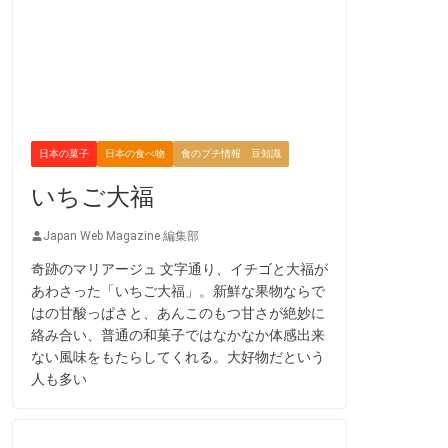
日本の菓子
日本の食べ物
食のプチ情報 豆知識
いちご大福
Japan Web Magazine 編集部
奇跡のマリアージュ 文字通り、イチゴと大福が
あわさった「いちご大福」。新鮮な果物ならで
はの甘酸っぱさと、あんこのもつ甘さが絶妙に
絡み合い、普通の和菓子ではなかなか体感出来
ない風味をもたらしてくれる。大好物だという
人も多い