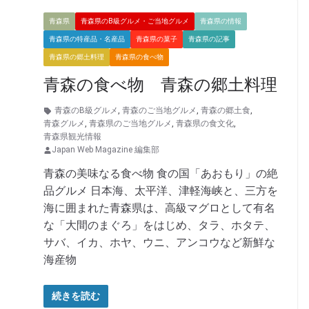
青森県
青森県のB級グルメ・ご当地グルメ
青森県の情報
青森県の特産品・名産品
青森県の菓子
青森県の記事
青森県の郷土料理
青森県の食べ物
青森の食べ物 青森の郷土料理
青森のB級グルメ
,
青森のご当地グルメ
,
青森の郷土食
,
青森グルメ
,
青森県のご当地グルメ
,
青森県の食文化
,
青森県観光情報
Japan Web Magazine 編集部
青森の美味なる食べ物 食の国「あおもり」の絶
品グルメ 日本海、太平洋、津軽海峡と、三方を
海に囲まれた青森県は、高級マグロとして有名
な「大間のまぐろ」をはじめ、タラ、ホタテ、
サバ、イカ、ホヤ、ウニ、アンコウなど新鮮な
海産物
続きを読む