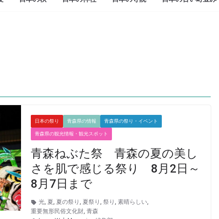
日本の祭り
青森県の情報
青森県の祭り・イベント
青森県の観光情報・観光スポット
青森ねぶた祭 青森の夏の美し
さを肌で感じる祭り 8月2日～
8月7日まで
光
,
夏
,
夏の祭り
,
夏祭り
,
祭り
,
素晴らしい
,
重要無形民俗文化財
,
青森