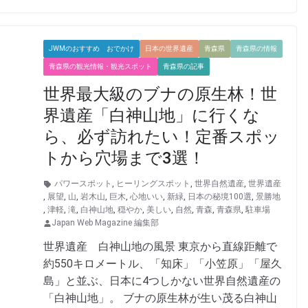
JWMのおすすめ おでかけ
日本の世界遺産
青森県
青森県の情報
青森県の観光情報・観光スポット
青森県の記事
世界最大級のブナの原生林！世
界遺産「白神山地」に行くな
ら、必ず訪れたい！定番スポッ
トから穴場まで3選！
パワースポット
,
ヒーリングスポット
,
世界自然遺産
,
世界遺産
,
展望
,
山
,
岩木山
,
巨木
,
心地いい
,
新緑
,
日本の秘境100選
,
景勝地
,
津軽
,
滝
,
白神山地
,
穏やか
,
美しい
,
自然
,
青森
,
青森県
,
駐車場
Japan Web Magazine 編集部
世界遺産 白神山地の風景 東京から直線距離で
約550キロメートル、「知床」「小笠原」「屋久
島」と並ぶ、日本に4つしかない世界自然遺産の
「白神山地」。 ブナの原生林が生い茂る白神山