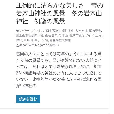
圧倒的に清らかな美しさ 雪の
岩木山神社の風景 冬の岩木山
神社 初詣の風景
パワースポット
,
北口本宮冨士浅間神社
,
大神神社
,
家内安全
,
富士山本宮浅間大社
,
山岳信仰
,
岩木山
,
弘前市観光ガイド
,
正月
,
津軽
,
百名山
,
美しい
,
雪
,
青森県観光情報
Japan Web Magazine 編集部
雪国の人々にとっては毎年のように目にする当
たり前の風景でも、雪が身近ではない人間にと
っては、それはとても新鮮な風景。特に、都市
部の初詣時期の神社のように人でごった返して
いない、比較的静かな夕暮れから夜に訪れる雪
深い神社の
続きを読む