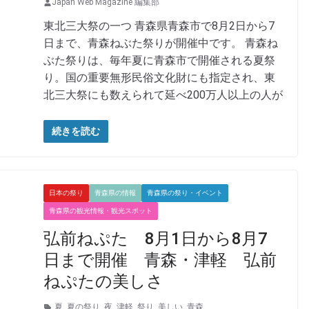
Japan Web Magazine 編集部
東北三大祭の一つ 青森県青森市で8月2日から7
日まで、青森ねぶた祭りが開催中です。 青森ね
ぶた祭りは、毎年夏に青森市で開催される夏祭
り。国の重要無形民俗文化財にも指定され、東
北三大祭にも数えられて延べ200万人以上の人が
続きを読む
日本の祭り
青森県の情報
青森県の祭り・イベント
青森県の観光情報・観光スポット
弘前ねぷた 8月1日から8月7
日まで開催 青森・津軽 弘前
ねぷたの美しさ
夏
,
夏の祭り
,
夜
,
津軽
,
祭り
,
美しい
,
青森