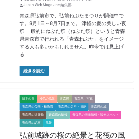
Japan Web Magazine 編集部
青森県弘前市で、弘前ねぷたまつりが開催中で
す。8月1日～8月7日まで。 津軽の夏の美しい夜
祭 一般的にねぶた祭（ねぷた祭）というと青森
県青森市で行われる「青森ねぶた」をイメージ
する人も多いかもしれません。昨今では見上げ
る
続きを読む
日本の春
桜色の風景
青森県
青森県 写真
青森県の公園・植物園
青森県の名所・旧跡
青森県の城
青森県の建築物
青森県の情報
青森県の観光情報・観光スポット
青森県の記事
風景
弘前城跡の桜の絶景と花筏の風