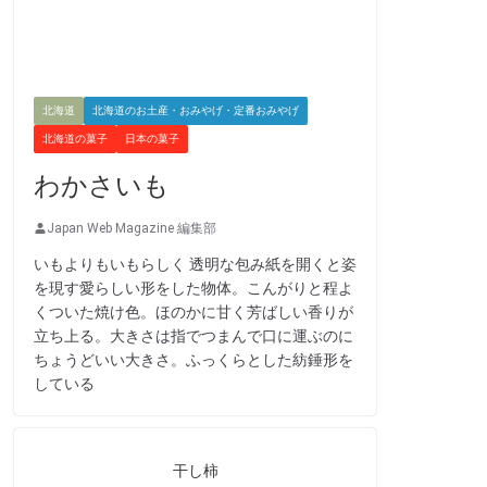
北海道
北海道のお土産・おみやげ・定番おみやげ
北海道の菓子
日本の菓子
わかさいも
Japan Web Magazine 編集部
いもよりもいもらしく 透明な包み紙を開くと姿
を現す愛らしい形をした物体。こんがりと程よ
くついた焼け色。ほのかに甘く芳ばしい香りが
立ち上る。大きさは指でつまんで口に運ぶのに
ちょうどいい大きさ。ふっくらとした紡錘形を
している
干し柿