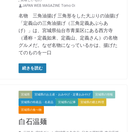
,
美味しいもの
JAPAN WEB MAGAZINE Tomo Oi
名物 三角油揚げ 三角形をした大ぶりの油揚げ
「定義山の三角油揚げ（三角定義あぶらあ
げ）」は、宮城県仙台市青葉区にある西方寺
（通称・定義如来、定義山、定義さん）の名物
グルメだ。なぜ名物になっているかは、揚げた
てのものを一口
続きを読む
宮城県
宮城県のお土産・おみやげ・定番おみやげ
宮城県の情報
宮城県の特産品・名産品
宮城県の記事
宮城県の郷土料理
宮城県の食べ物
白石温麺