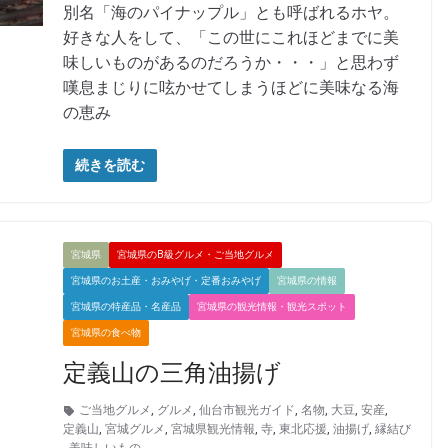
別名「海のパイナップル」とも呼ばれるホヤ。
好きな人をして、「この世にこれほどまでに美
味しいものがあるのだろうか・・・」と思わず
嘆息まじりに呟かせてしまうほどに美味なる海
の恵み
続きを読む
宮城県
宮城県のB級グルメ・ご当地グルメ
宮城県のお土産・おみやげ・定番おみやげ
宮城県の情報
宮城県の特産品・名産品
宮城県の観光情報・観光スポット
宮城県の食べ物
定義山の三角油揚げ
ご当地グルメ
,
グルメ
,
仙台市観光ガイド
,
名物
,
大豆
,
安産
,
定義山
,
宮城グルメ
,
宮城県観光情報
,
寺
,
東北応援
,
油揚げ
,
縁結び