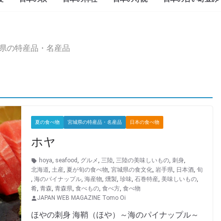
県の特産品・名産品
夏の食べ物
宮城県の特産品・名産品
日本の食べ物
ホヤ
hoya
,
seafood
,
グルメ
,
三陸
,
三陸の美味しいもの
,
刺身
,
北海道
,
土産
,
夏が旬の食べ物
,
宮城県の食文化
,
岩手県
,
日本酒
,
旬
,
海のパイナップル
,
海産物
,
燻製
,
珍味
,
石巻特産
,
美味しいもの
,
肴
,
青森
,
青森県
,
食べもの
,
食べ方
,
食べ物
JAPAN WEB MAGAZINE Tomo Oi
ほやの刺身 海鞘（ほや）～海のパイナップル～