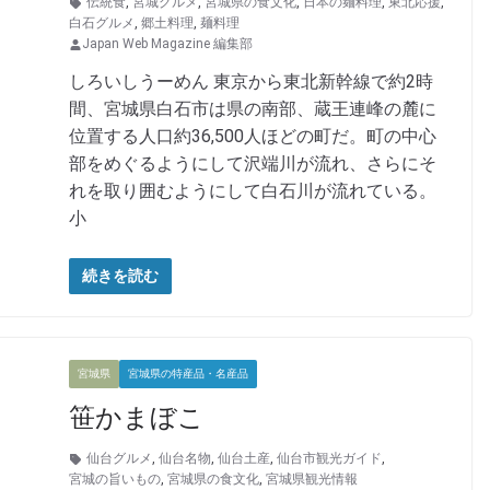
伝統食
,
宮城グルメ
,
宮城県の食文化
,
日本の麺料理
,
東北応援
,
白石グルメ
,
郷土料理
,
麺料理
Japan Web Magazine 編集部
しろいしうーめん 東京から東北新幹線で約2時
間、宮城県白石市は県の南部、蔵王連峰の麓に
位置する人口約36,500人ほどの町だ。町の中心
部をめぐるようにして沢端川が流れ、さらにそ
れを取り囲むようにして白石川が流れている。
小
続きを読む
宮城県
宮城県の特産品・名産品
笹かまぼこ
仙台グルメ
,
仙台名物
,
仙台土産
,
仙台市観光ガイド
,
宮城の旨いもの
,
宮城県の食文化
,
宮城県観光情報