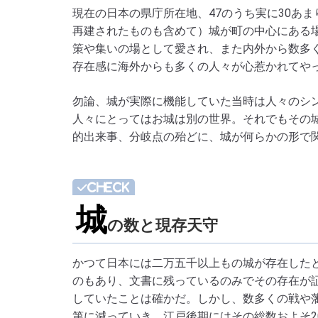
現在の日本の県庁所在地、47のうち実に30あ
再建されたものも含めて）城が町の中心にある
策や集いの場として愛され、また内外から数多
存在感に海外からも多くの人々が心惹かれてや
勿論、城が実際に機能していた当時は人々のシ
人々にとってはお城は別の世界。それでもその
的出来事、分岐点の殆どに、城が何らかの形で
城
の数と現存天守
かつて日本には二万五千以上もの城が存在した
のもあり、文書に残っているのみでその存在が
していたことは確かだ。しかし、数多くの戦や
第に減っていき、江戸後期にはその総数およそ2