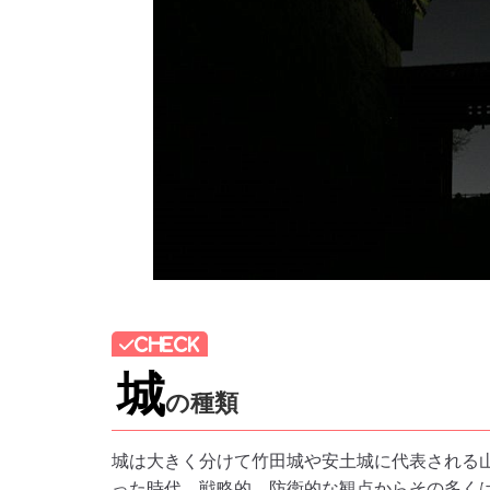
城
の種類
城は大きく分けて竹田城や安土城に代表される
った時代、戦略的、防衛的な観点からその多く