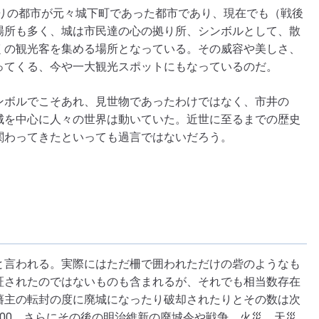
まりの都市が元々城下町であった都市であり、現在でも（戦後
場所も多く、城は市民達の心の拠り所、シンボルとして、散
くの観光客を集める場所となっている。その威容や美しさ、
ってくる、今や一大観光スポットにもなっているのだ。
ンボルでこそあれ、見世物であったわけではなく、市井の
城を中心に人々の世界は動いていた。近世に至るまでの歴史
関わってきたといっても過言ではないだろう。
と言われる。実際にはただ柵で囲われただけの砦のようなも
証されたのではないものも含まれるが、それでも相当数存在
藩主の転封の度に廃城になったり破却されたりとその数は次
00。さらにその後の明治維新の廃城令や戦争、火災、天災