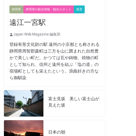
静岡県
静岡県の観光情報・観光スポット
風景
遠江一宮駅
Japan Web Magazine 編集部
登録有形文化財の駅 遠州の小京都とも称される
静岡県周智郡森町は三方を山に囲まれた自然豊
かで美しい町だ。かつては瓦や鋳物、焼物の町
として知られ、信州と遠州を結ぶ「塩の道」の
宿場町としても栄えたという。浪曲好きの方な
ら御馴染
富士見坂 美しい富士山が
見えた坂
日本の朝