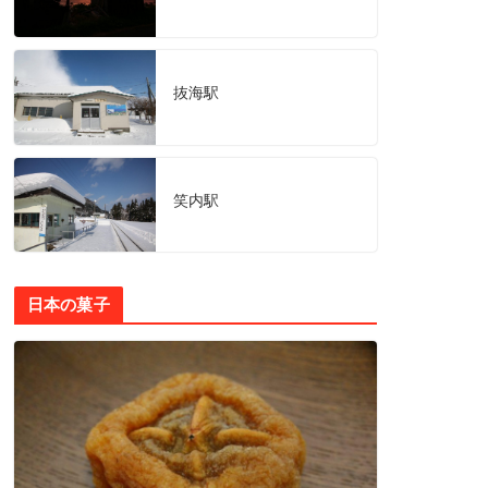
抜海駅
笑内駅
日本の菓子