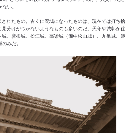
かない。
興されたもの。古くに廃城になったものは、現在では打ち捨
と見分けがつかないようなものも多いのだ。天守や城郭が往
本城、彦根城、松江城、高梁城（備中松山城）、丸亀城、姫
城のみだ。