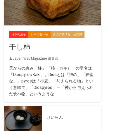
日本の菓子
日本の食べ物
食のプチ情報 豆知識
干し柿
Japan Web Magazine 編集部
天からの恵み「柿」 「柿（カキ）」の学名は
「Diospyros Kaki」。Diosとは「神の」「神聖
な」、pyrosは「小麦」「与えられる物」とい
う意味で、「Diospyros」＝「神から与えられ
た食べ物」というような
けいらん