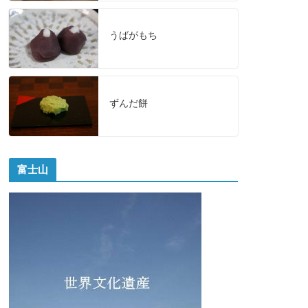
うばがもち
ずんだ餅
富士山