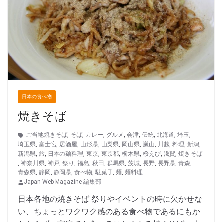
日本の食べ物
焼きそば
ご当地焼きそば
,
そば
,
カレー
,
グルメ
,
会津
,
伝統
,
北海道
,
埼玉
,
埼玉県
,
富士宮
,
居酒屋
,
山形県
,
山梨県
,
岡山県
,
嵐山
,
川越
,
料理
,
新潟
,
新潟県
,
旅
,
日本の麺料理
,
東京
,
東京都
,
栃木県
,
桜えび
,
滋賀
,
焼きそば
,
神奈川県
,
神戸
,
祭り
,
福島
,
秋田
,
群馬県
,
茨城
,
長野
,
長野県
,
青森
,
青森県
,
静岡
,
静岡県
,
食べ物
,
駄菓子
,
麺
,
麺料理
Japan Web Magazine 編集部
日本各地の焼きそば 祭りやイベントの時に欠かせな
い、ちょっとワクワク感のある食べ物であるにもか