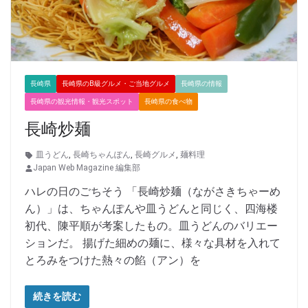
長崎県
長崎県のB級グルメ・ご当地グルメ
長崎県の情報
長崎県の観光情報・観光スポット
長崎県の食べ物
長崎炒麺
皿うどん
,
長崎ちゃんぽん
,
長崎グルメ
,
麺料理
Japan Web Magazine 編集部
ハレの日のごちそう 「長崎炒麺（ながさきちゃーめ
ん）」は、ちゃんぽんや皿うどんと同じく、四海楼
初代、陳平順が考案したもの。皿うどんのバリエー
ションだ。 揚げた細めの麺に、様々な具材を入れて
とろみをつけた熱々の餡（アン）を
続きを読む