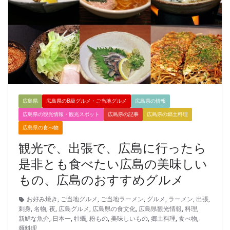
広島県
広島県のB級グルメ・ご当地グルメ
広島県の情報
広島県の観光情報・観光スポット
広島県の記事
広島県の郷土料理
広島県の食べ物
観光で、出張で、広島に行ったら
是非とも食べたい広島の美味しい
もの、広島のおすすめグルメ
お好み焼き
,
ご当地グルメ
,
ご当地ラーメン
,
グルメ
,
ラーメン
,
出張
,
刺身
,
名物
,
夜
,
広島グルメ
,
広島県の食文化
,
広島県観光情報
,
料理
,
新鮮な魚介
,
日本一
,
牡蠣
,
粉もの
,
美味しいもの
,
郷土料理
,
食べ物
,
麺料理