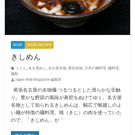
愛知県
愛知県の郷土料理
きしめん
うどん
,
名古屋めし
,
名古屋名物
,
愛知名物
,
日本の麺料理
,
麺料理
,
麺類
Japan Web Magazine 編集部
尾張名古屋の名物麺 つるつるとした滑らかな舌触
り。豊かな鰹節の風味が鼻腔をぬけてゆく。名古屋
名物として知られるきしめんは、幅広で喉越しのよ
い麺が特徴の麺料理。雉（きじ）の肉を使っていた
ので、「きじめん」が「