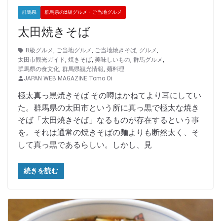
群馬県
群馬県のB級グルメ・ご当地グルメ
太田焼きそば
B級グルメ
,
ご当地グルメ
,
ご当地焼きそば
,
グルメ
,
太田市観光ガイド
,
焼きそば
,
美味しいもの
,
群馬グルメ
,
群馬県の食文化
,
群馬県観光情報
,
麺料理
JAPAN WEB MAGAZINE Tomo Oi
極太真っ黒焼きそば その噂はかねてより耳にしてい
た。群馬県の太田市という所に真っ黒で極太な焼き
そば「太田焼きそば」なるものが存在するという事
を。それは通常の焼きそばの麺よりも断然太く、そ
して真っ黒であるらしい。しかし、見
続きを読む