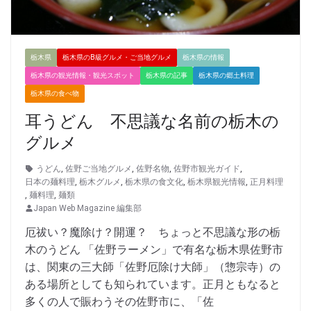
栃木県
栃木県のB級グルメ・ご当地グルメ
栃木県の情報
栃木県の観光情報・観光スポット
栃木県の記事
栃木県の郷土料理
栃木県の食べ物
耳うどん 不思議な名前の栃木の
グルメ
うどん
,
佐野ご当地グルメ
,
佐野名物
,
佐野市観光ガイド
,
日本の麺料理
,
栃木グルメ
,
栃木県の食文化
,
栃木県観光情報
,
正月料理
,
麺料理
,
麺類
Japan Web Magazine 編集部
厄祓い？魔除け？開運？ ちょっと不思議な形の栃
木のうどん 「佐野ラーメン」で有名な栃木県佐野市
は、関東の三大師「佐野厄除け大師」（惣宗寺）の
ある場所としても知られています。正月ともなると
多くの人で賑わうその佐野市に、「佐