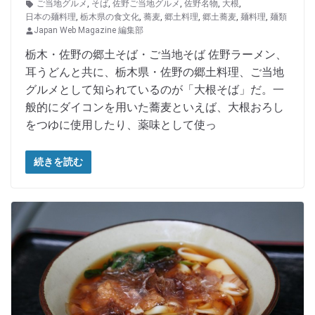
ご当地グルメ
,
そば
,
佐野ご当地グルメ
,
佐野名物
,
大根
,
日本の麺料理
,
栃木県の食文化
,
蕎麦
,
郷土料理
,
郷土蕎麦
,
麺料理
,
麺類
Japan Web Magazine 編集部
栃木・佐野の郷土そば・ご当地そば 佐野ラーメン、
耳うどんと共に、栃木県・佐野の郷土料理、ご当地
グルメとして知られているのが「大根そば」だ。一
般的にダイコンを用いた蕎麦といえば、大根おろし
をつゆに使用したり、薬味として使っ
続きを読む