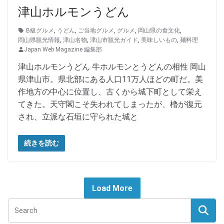
津山ホルモンうどん
B級グルメ
,
うどん
,
ご当地グルメ
,
グルメ
,
岡山県の食文化
,
岡山県観光情報
,
津山名物
,
津山市観光ガイド
,
美味しいもの
,
麺料理
Japan Web Magazine 編集部
津山ホルモンうどん 牛ホルモンとうどんの相性 岡山
県津山市。県北部にある人口11万人ほどの町だ。美
作地方の中心に位置し、古くから城下町として栄え
てきた。天守閣こそ失われてしまったが、櫓が復元
され、立派な石垣に守られた城と
続きを読む
Load More