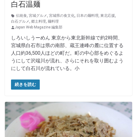
白石温麺
伝統食
,
宮城グルメ
,
宮城県の食文化
,
日本の麺料理
,
東北応援
,
白石グルメ
,
郷土料理
,
麺料理
Japan Web Magazine 編集部
しろいしうーめん 東京から東北新幹線で約2時間、
宮城県白石市は県の南部、蔵王連峰の麓に位置する
人口約36,500人ほどの町だ。町の中心部をめぐるよ
うにして沢端川が流れ、さらにそれを取り囲むよう
にして白石川が流れている。小
続きを読む