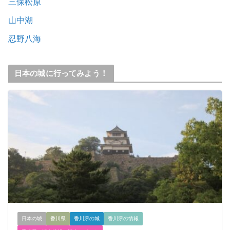
三保松原
山中湖
忍野八海
日本の城に行ってみよう！
日本の城
香川県
香川県の城
香川県の情報