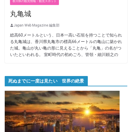
香川県の観光情報・観光スポット
丸亀城
Japan Web Magazine 編集部
総高60メートルという、日本一高い石垣を持つことで知られ
る丸亀城は、香川県丸亀市の標高66メートルの亀山に築かれ
た城。亀山が丸い亀の形に見えることから「丸亀」の名がつ
いたといわれる。 室町時代の初めごろ、管領・細川頼之の
死ぬまでに一度は見たい 世界の絶景