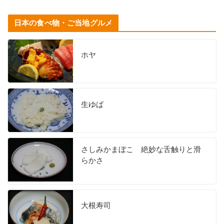
日本の食べ物・ご当地グルメ
ホヤ
生ゆば
さしみかまぼこ 絶妙な舌触りと滑
らかさ
大根寿司