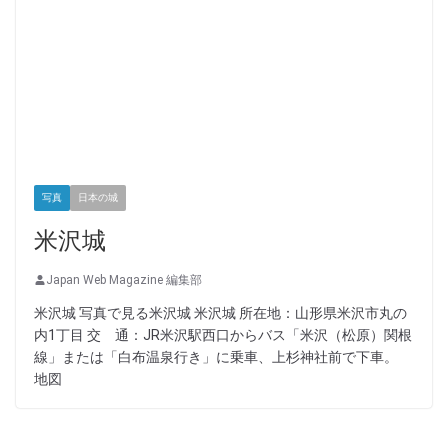
写真
日本の城
米沢城
Japan Web Magazine 編集部
米沢城 写真で見る米沢城 米沢城 所在地：山形県米沢市丸の
内1丁目 交 通：JR米沢駅西口からバス「米沢（松原）関根
線」または「白布温泉行き」に乗車、上杉神社前で下車。
地図