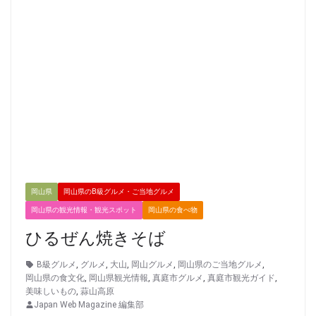
岡山県
岡山県のB級グルメ・ご当地グルメ
岡山県の観光情報・観光スポット
岡山県の食べ物
ひるぜん焼きそば
B級グルメ
,
グルメ
,
大山
,
岡山グルメ
,
岡山県のご当地グルメ
,
岡山県の食文化
,
岡山県観光情報
,
真庭市グルメ
,
真庭市観光ガイド
,
美味しいもの
,
蒜山高原
Japan Web Magazine 編集部