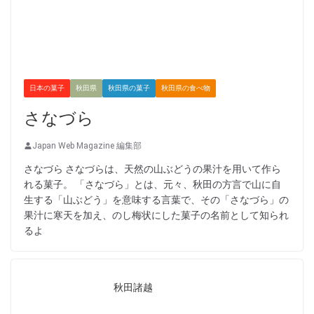
日本の菓子
秋田県
秋田県の菓子
秋田県の食べ物
さなづら
Japan Web Magazine 編集部
さなづら さなづらは、天然の山ぶどうの果汁を用いて作ら
れる菓子。 「さなづら」とは、元々、秋田の方言で山に自
生する「山ぶどう」を意味する言葉で、その「さなづら」の
果汁に寒天を加え、のし梅状にした菓子の名前として知られ
るよ
秋田諸越