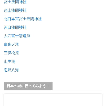
冨士浅間神社
須山浅間神社
北口本宮冨士浅間神社
河口浅間神社
人穴富士講遺跡
白糸ノ滝
三保松原
山中湖
忍野八海
日本の城に行ってみよう！