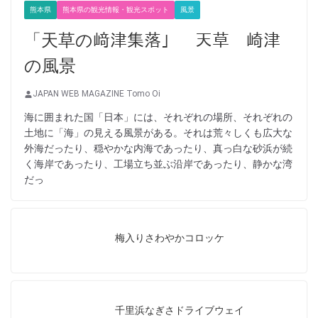
熊本県
熊本県の観光情報・観光スポット
風景
「天草の﨑津集落」 天草 崎津
の風景
JAPAN WEB MAGAZINE Tomo Oi
海に囲まれた国「日本」には、それぞれの場所、それぞれの
土地に「海」の見える風景がある。それは荒々しくも広大な
外海だったり、穏やかな内海であったり、真っ白な砂浜が続
く海岸であったり、工場立ち並ぶ沿岸であったり、静かな湾
だっ
梅入りさわやかコロッケ
千里浜なぎさドライブウェイ