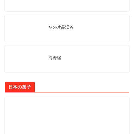
冬の片品渓谷
海野宿
日本の菓子