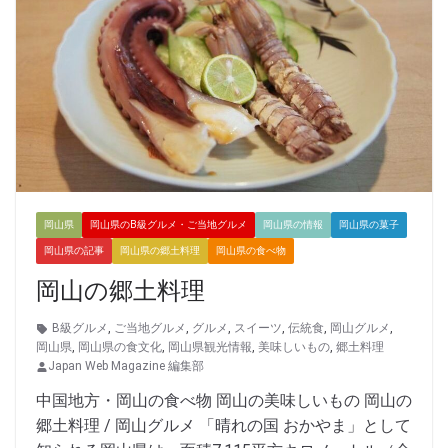
岡山県
岡山県のB級グルメ・ご当地グルメ
岡山県の情報
岡山県の菓子
岡山県の記事
岡山県の郷土料理
岡山県の食べ物
岡山の郷土料理
B級グルメ
,
ご当地グルメ
,
グルメ
,
スイーツ
,
伝統食
,
岡山グルメ
,
岡山県
,
岡山県の食文化
,
岡山県観光情報
,
美味しいもの
,
郷土料理
Japan Web Magazine 編集部
中国地方・岡山の食べ物 岡山の美味しいもの 岡山の
郷土料理 / 岡山グルメ 「晴れの国 おかやま」として