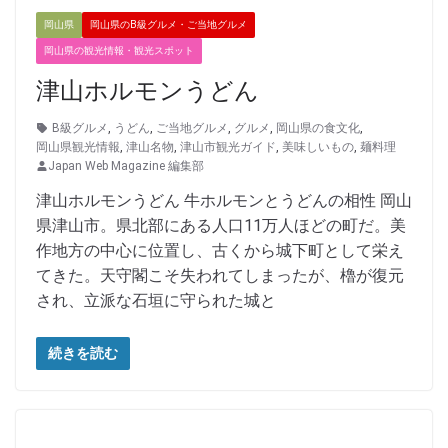
岡山県
岡山県のB級グルメ・ご当地グルメ
岡山県の観光情報・観光スポット
津山ホルモンうどん
B級グルメ
,
うどん
,
ご当地グルメ
,
グルメ
,
岡山県の食文化
,
岡山県観光情報
,
津山名物
,
津山市観光ガイド
,
美味しいもの
,
麺料理
Japan Web Magazine 編集部
津山ホルモンうどん 牛ホルモンとうどんの相性 岡山
県津山市。県北部にある人口11万人ほどの町だ。美
作地方の中心に位置し、古くから城下町として栄え
てきた。天守閣こそ失われてしまったが、櫓が復元
され、立派な石垣に守られた城と
続きを読む