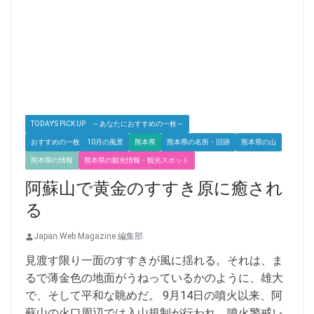
TODAY'S PICK UP ～あなたにおすすめの一枚～
おすすめの一枚 10月の風景
熊本県
熊本県の名所・旧跡
熊本県の山
熊本県の情報
熊本県の観光情報・観光スポット
阿蘇山で黄金のすすき原に癒され
る
Japan Web Magazine 編集部
見渡す限り一面のすすきが風に揺れる。それは、ま
るで薄金色の地面がうねっているかのように、雄大
で、そして平和な眺めだ。 9月14日の噴火以来、阿
蘇山の火口周辺では入山規制が行われ、噴火警戒レ