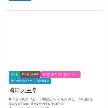
熊本県
熊本県の建築物
熊本県の観光情報・観光スポット
長崎の教会群とキリスト教関連遺産
崎津天主堂
かおり風景100選
,
天草市観光ガイド
,
建築
,
教会
,
日本の渚百選
,
熊本県観光情報
,
重要文化的景観
,
鉄川与助