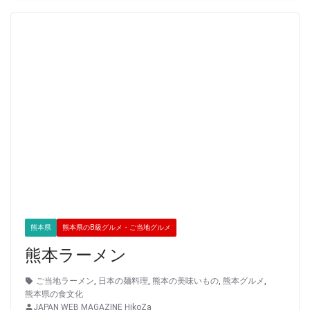
熊本県
熊本県のB級グルメ・ご当地グルメ
熊本ラーメン
ご当地ラーメン
,
日本の麺料理
,
熊本の美味いもの
,
熊本グルメ
,
熊本県の食文化
JAPAN WEB MAGAZINE HikoZa