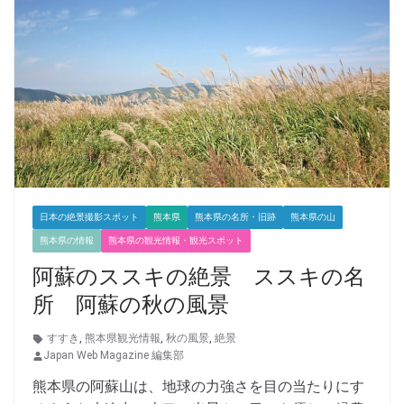
日本の絶景撮影スポット
熊本県
熊本県の名所・旧跡
熊本県の山
熊本県の情報
熊本県の観光情報・観光スポット
阿蘇のススキの絶景 ススキの名
所 阿蘇の秋の風景
すすき
,
熊本県観光情報
,
秋の風景
,
絶景
Japan Web Magazine 編集部
熊本県の阿蘇山は、地球の力強さを目の当たりにす