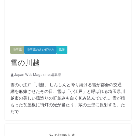
埼玉県
埼玉県の古い町並み
風景
雪の川越
Japan Web Magazine 編集部
雪の小江戸「川越」 しんしんと降り続ける雪が都会の交通
網を麻痺させたその日、雪は「小江戸」と呼ばれる埼玉県川
越市の美しい蔵造りの町並みも白く包み込んでいた。雪が積
もった瓦屋根に街灯の光が当たり、蔵の土壁に反射する。た
だで
秋の福知山城