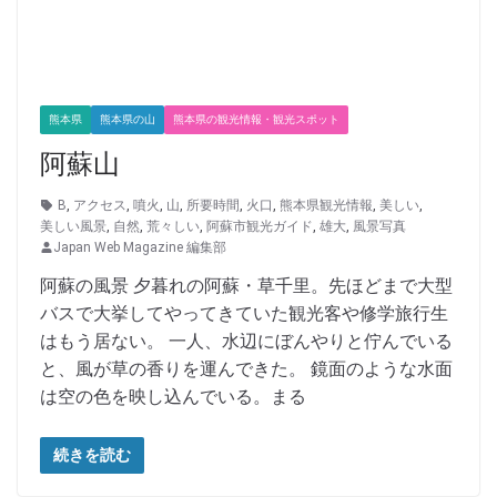
熊本県
熊本県の山
熊本県の観光情報・観光スポット
阿蘇山
B
,
アクセス
,
噴火
,
山
,
所要時間
,
火口
,
熊本県観光情報
,
美しい
,
美しい風景
,
自然
,
荒々しい
,
阿蘇市観光ガイド
,
雄大
,
風景写真
Japan Web Magazine 編集部
阿蘇の風景 夕暮れの阿蘇・草千里。先ほどまで大型
バスで大挙してやってきていた観光客や修学旅行生
はもう居ない。 一人、水辺にぼんやりと佇んでいる
と、風が草の香りを運んできた。 鏡面のような水面
は空の色を映し込んでいる。まる
続きを読む