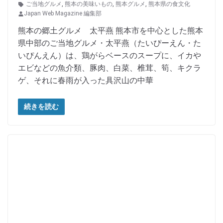
ご当地グルメ
,
熊本の美味いもの
,
熊本グルメ
,
熊本県の食文化
Japan Web Magazine 編集部
熊本の郷土グルメ 太平燕 熊本市を中心とした熊本
県中部のご当地グルメ・太平燕（たいぴーえん・た
いぴんえん）は、鶏がらベースのスープに、イカや
エビなどの魚介類、豚肉、白菜、椎茸、筍、キクラ
ゲ、それに春雨が入った具沢山の中華
続きを読む