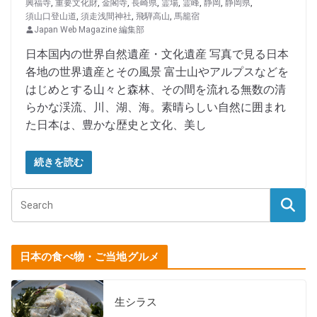
興福寺
,
重要文化財
,
金閣寺
,
長崎県
,
霊場
,
霊峰
,
静岡
,
静岡県
,
須山口登山道
,
須走浅間神社
,
飛騨高山
,
馬籠宿
Japan Web Magazine 編集部
日本国内の世界自然遺産・文化遺産 写真で見る日本
各地の世界遺産とその風景 富士山やアルプスなどを
はじめとする山々と森林、その間を流れる無数の清
らかな渓流、川、湖、海。素晴らしい自然に囲まれ
た日本は、豊かな歴史と文化、美し
続きを読む
日本の食べ物・ご当地グルメ
生シラス