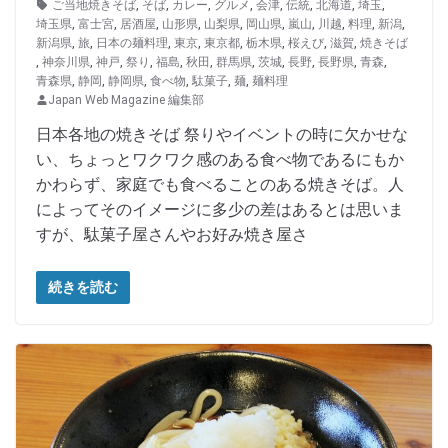
ご当地焼きそば
,
そば
,
カレー
,
グルメ
,
会津
,
伝統
,
北海道
,
埼玉
,
埼玉県
,
富士宮
,
居酒屋
,
山形県
,
山梨県
,
岡山県
,
嵐山
,
川越
,
料理
,
新潟
,
新潟県
,
旅
,
日本の麺料理
,
東京
,
東京都
,
栃木県
,
桜えび
,
滋賀
,
焼きそば
,
神奈川県
,
神戸
,
祭り
,
福島
,
秋田
,
群馬県
,
茨城
,
長野
,
長野県
,
青森
,
青森県
,
静岡
,
静岡県
,
食べ物
,
駄菓子
,
麺
,
麺料理
Japan Web Magazine 編集部
日本各地の焼きそば 祭りやイベントの時に欠かせな
い、ちょっとワクワク感のある食べ物であるにもか
かわらず、家庭でも食べることのある焼きそば。人
によってそのイメージに多少の差はあるとは思いま
すが、駄菓子屋さんやお好み焼き屋さ
続きを読む