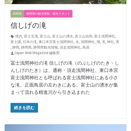
静岡県
静岡県の観光情報・観光スポット
信しげの滝
境内
,
富士五湖
,
富士山
,
富士山の湧水
,
富士山信仰
,
富士浅間神社
,
富士講
,
日本の滝
,
東口本宮富士浅間神社
,
水
,
浅間神社
,
湖
,
滝
,
神社
,
美
,
静岡
,
静岡県
,
静岡県観光情報
,
須走浅間神社
,
鳥居
Japan Web Magazine 編集部
冨士浅間神社の滝 信しげの滝（のぶしげのたき・し
んしげのたき）は、通称・須走浅間神社、東口本宮
富士浅間神社とも呼ばれる富士浅間神社にある小さ
な滝。正面鳥居の左わきにある。富士山の湧水が集
まって流れる精進川から引き込まれた
続きを読む