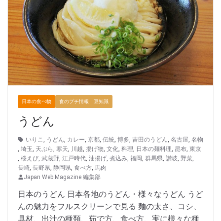
日本の食べ物
食のプチ情報 豆知識
うどん
いりこ
,
うどん
,
カレー
,
京都
,
伝統
,
博多
,
吉田のうどん
,
名古屋
,
名物
,
埼玉
,
天ぷら
,
寒天
,
川越
,
揚げ物
,
文化
,
料理
,
日本の麺料理
,
昆布
,
東京
,
桜えび
,
武蔵野
,
江戸時代
,
油揚げ
,
煮込み
,
福岡
,
群馬県
,
讃岐
,
野菜
,
長崎
,
長野県
,
静岡県
,
食べ方
,
馬肉
Japan Web Magazine 編集部
日本のうどん 日本各地のうどん・様々なうどん うど
んの魅力をフルスクリーンで見る 麺の太さ、コシ、
具材、出汁の種類、茹で方、食べ方、実に様々な種