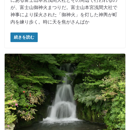
にある富士山本宮浅間大社とその周辺で行われるの
が、富士山御神火まつりだ。富士山本宮浅間大社で
神事により採火された「御神火」を灯した神輿が町
内を練り歩く。時に天を焦がさんばか
続きを読む