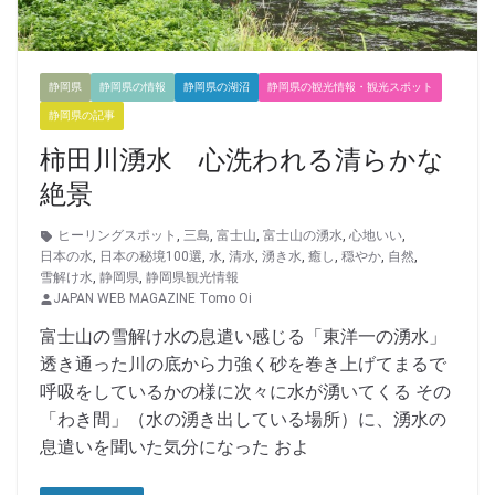
静岡県
静岡県の情報
静岡県の湖沼
静岡県の観光情報・観光スポット
静岡県の記事
柿田川湧水 心洗われる清らかな
絶景
ヒーリングスポット
,
三島
,
富士山
,
富士山の湧水
,
心地いい
,
日本の水
,
日本の秘境100選
,
水
,
清水
,
湧き水
,
癒し
,
穏やか
,
自然
,
雪解け水
,
静岡県
,
静岡県観光情報
JAPAN WEB MAGAZINE Tomo Oi
富士山の雪解け水の息遣い感じる「東洋一の湧水」
透き通った川の底から力強く砂を巻き上げてまるで
呼吸をしているかの様に次々に水が湧いてくる その
「わき間」（水の湧き出している場所）に、湧水の
息遣いを聞いた気分になった およ