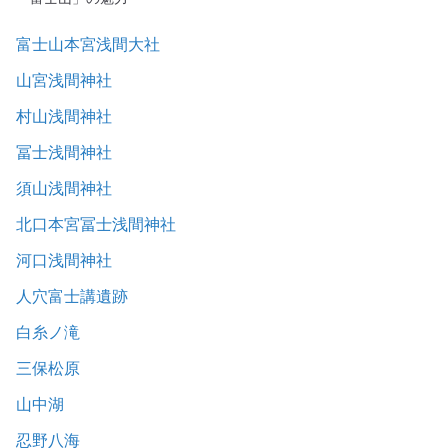
富士山本宮浅間大社
山宮浅間神社
村山浅間神社
冨士浅間神社
須山浅間神社
北口本宮冨士浅間神社
河口浅間神社
人穴富士講遺跡
白糸ノ滝
三保松原
山中湖
忍野八海