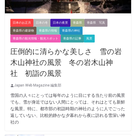
日本のお正月
日本の冬
日本の夜景
青森県
青森県 写真
青森県の建築物
青森県の情報
青森県の神社
青森県の観光情報・観光スポット
青森県の記事
風景
圧倒的に清らかな美しさ 雪の岩
木山神社の風景 冬の岩木山神
社 初詣の風景
Japan Web Magazine 編集部
雪国の人々にとっては毎年のように目にする当たり前の風景
でも、雪が身近ではない人間にとっては、それはとても新鮮
な風景。特に、都市部の初詣時期の神社のように人でごった
返していない、比較的静かな夕暮れから夜に訪れる雪深い神
社の