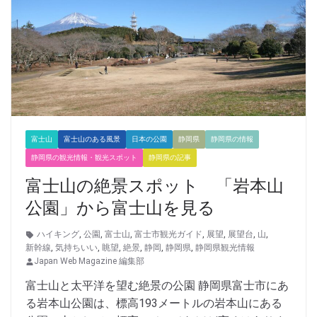
富士山
富士山のある風景
日本の公園
静岡県
静岡県の情報
静岡県の観光情報・観光スポット
静岡県の記事
富士山の絶景スポット 「岩本山
公園」から富士山を見る
ハイキング
,
公園
,
富士山
,
富士市観光ガイド
,
展望
,
展望台
,
山
,
新幹線
,
気持ちいい
,
眺望
,
絶景
,
静岡
,
静岡県
,
静岡県観光情報
Japan Web Magazine 編集部
富士山と太平洋を望む絶景の公園 静岡県富士市にあ
る岩本山公園は、標高193メートルの岩本山にある