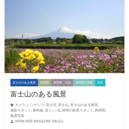
富士山のある風景
静岡県
静岡県 写真
静岡県の情報
風景
富士山のある風景
カメラ
,
レンゲソウ
,
富士宮
,
富士山
,
富士山のある風景
,
撮影スポット
,
新幹線
,
美しい
,
花
,
静岡の絶景スポット
,
静岡県
,
風景写真
JAPAN WEB MAGAZINE HikoZa