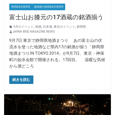
NEWS & EVENTS
静岡県のNEWS & EVENTS
富士山お膝元の17酒蔵の銘酒揃う
9月のイベント
,
地酒
,
日本酒
,
東京のイベント
,
静岡県
JAPAN WEB MAGAZINE NEWS
9月7日 東京で静岡県地酒まつり あの富士山の伏
流水を使った地酒など県内17の銘酒が揃う「静岡県
地酒まつりIN TOKYO 2014」が9月7日、東京・神保
町の如水会館で開催される。17回目。 温暖な気候
から酒どころ
続きを読む