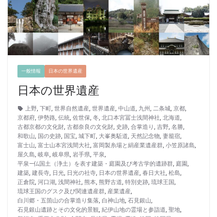
一般情報
日本の世界遺産
日本の世界遺産
上野
,
下町
,
世界自然遺産
,
世界遺産
,
中山道
,
九州
,
二条城
,
京都
,
京都府
,
伊勢路
,
伝統
,
佐世保
,
冬
,
北口本宮冨士浅間神社
,
北海道
,
古都京都の文化財
,
古都奈良の文化財
,
史跡
,
合掌造り
,
吉野
,
名勝
,
和歌山
,
国の史跡
,
国宝
,
城下町
,
大峯奥駈道
,
天然記念物
,
妻籠宿
,
富士山
,
富士山本宮浅間大社
,
富岡製糸場と絹産業遺産群
,
小笠原諸島
,
屋久島
,
岐阜
,
岐阜県
,
岩手県
,
平泉
,
平泉―仏国土（浄土）を表す建築・庭園及び考古学的遺跡群
,
庭園
,
建築
,
建長寺
,
日光
,
日光の社寺
,
日本の世界遺産
,
春日大社
,
松島
,
正倉院
,
河口湖
,
浅間神社
,
熊本
,
熊野古道
,
特別史跡
,
琉球王国
,
琉球王国のグスク及び関連遺産群
,
産業遺産
,
白川郷・五箇山の合掌造り集落
,
白神山地
,
石見銀山
,
石見銀山遺跡とその文化的景観
,
紀伊山地の霊場と参詣道
,
聖地
,