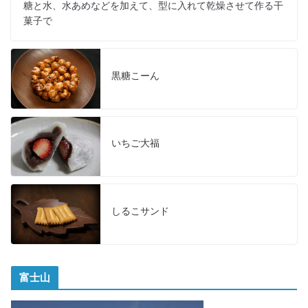
糖と水、水あめなどを加えて、型に入れて乾燥させて作る干
菓子で
黒糖こーん
いちご大福
しるこサンド
富士山