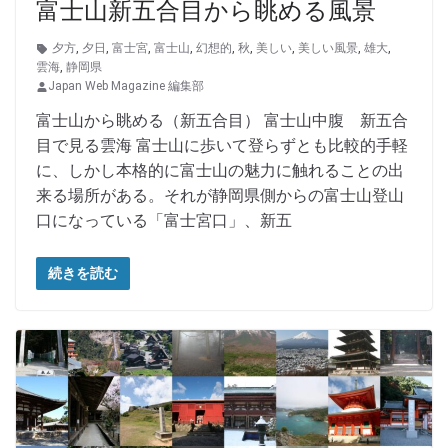
富士山新五合目から眺める風景
夕方
,
夕日
,
富士宮
,
富士山
,
幻想的
,
秋
,
美しい
,
美しい風景
,
雄大
,
雲海
,
静岡県
Japan Web Magazine 編集部
富士山から眺める（新五合目） 富士山中腹 新五合
目で見る雲海 富士山に歩いて登らずとも比較的手軽
に、しかし本格的に富士山の魅力に触れることの出
来る場所がある。それが静岡県側からの富士山登山
口になっている「富士宮口」、新五
続きを読む