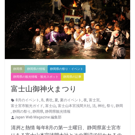
静岡県
静岡県の情報
静岡県の祭り・イベント
静岡県の観光情報・観光スポット
静岡県の記事
富士山御神火まつり
8月のイベント
,
B
,
勇壮
,
夏
,
夏のイベント
,
夜
,
富士宮
,
富士宮市観光ガイド
,
富士山
,
富士山本宮浅間大社
,
活
,
神社
,
祭り
,
静岡
,
静岡の祭り
,
静岡県
,
静岡県観光情報
Japan Web Magazine 編集部
清冽と熱情 毎年8月の第一土曜日、静岡県富士宮市