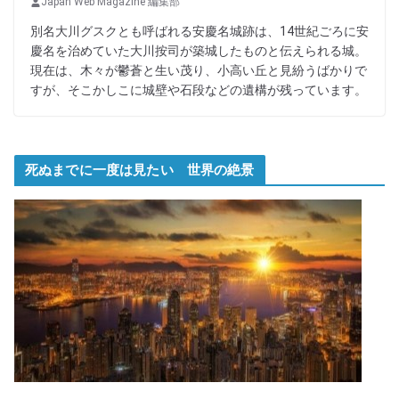
Japan Web Magazine 編集部
別名大川グスクとも呼ばれる安慶名城跡は、14世紀ごろに安
慶名を治めていた大川按司が築城したものと伝えられる城。
現在は、木々が鬱蒼と生い茂り、小高い丘と見紛うばかりで
すが、そこかしこに城壁や石段などの遺構が残っています。
死ぬまでに一度は見たい 世界の絶景