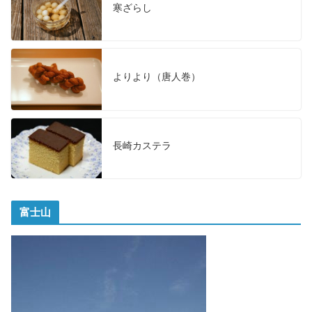
寒ざらし
よりより（唐人巻）
長崎カステラ
富士山