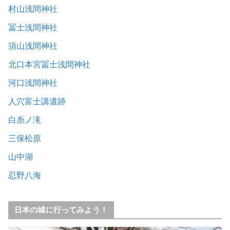
村山浅間神社
冨士浅間神社
須山浅間神社
北口本宮冨士浅間神社
河口浅間神社
人穴富士講遺跡
白糸ノ滝
三保松原
山中湖
忍野八海
日本の城に行ってみよう！