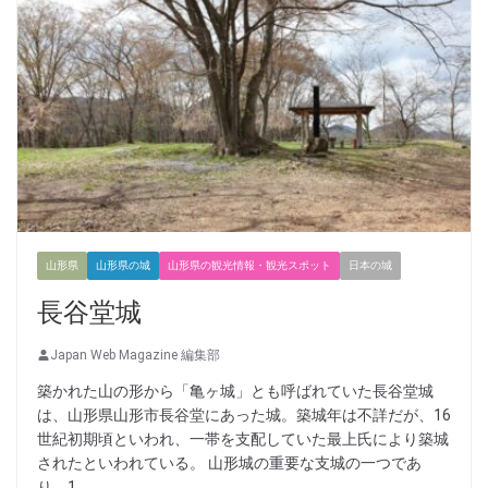
山形県
山形県の城
山形県の観光情報・観光スポット
日本の城
長谷堂城
Japan Web Magazine 編集部
築かれた山の形から「亀ヶ城」とも呼ばれていた長谷堂城
は、山形県山形市長谷堂にあった城。築城年は不詳だが、16
世紀初期頃といわれ、一帯を支配していた最上氏により築城
されたといわれている。 山形城の重要な支城の一つであ
り、1