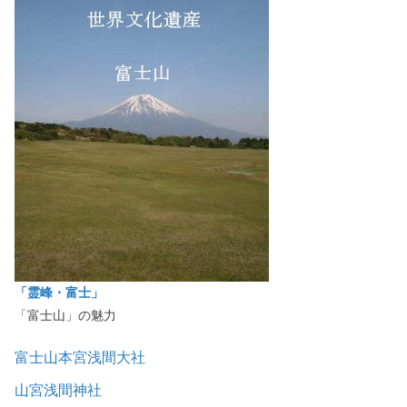
「霊峰・富士」
「富士山」の魅力
富士山本宮浅間大社
山宮浅間神社