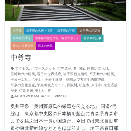
岩手県
岩手県の名所・旧跡
岩手県の寺院
岩手県の建築物
岩手県の情報
岩手県の観光情報・観光スポット
岩手県の記事
日本の世界遺産
日本の寺院
中尊寺
アクセス
,
パワースポット
,
世界遺産
,
冬
,
国宝
,
国指定文化財
,
室町時代の建築
,
岩手の世界遺産
,
岩手県観光情報
,
平安時代の建築
,
平泉―仏国土（浄土）を表す建築・庭園及び考古学的遺跡群
,
平泉の文化遺産
,
平泉町観光ガイド
,
拝観料
,
杉並木
,
東京都
,
東北応援
,
歴史
,
特別史跡
,
美しい
,
雪
JAPAN WEB MAGAZINE Tomo Oi
奥州平泉「奥州藤原氏の栄華を伝える地」 国道4号
線は、東京都中央区の日本橋を起点に青森県青森市
までを結ぶ日本一長い国道だ。今日では東北自動車
道や東北新幹線などともほぼ並走し、埼玉県春日部