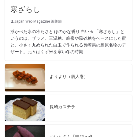
寒ざらし
Japan Web Magazine 編集部
浮かべた氷の冷たさと ほのかな香り 白い玉 「寒ざらし」と
いうのは、ザラメ、三温糖、蜂蜜や黒砂糖をベースにした蜜
と、小さく丸められた白玉で作られる長崎県の島原名物のデ
ザート。元々はくず米を寒い冬の時期
よりより（唐人巻）
長崎カステラ
おいもさん「鳴門っ娘」