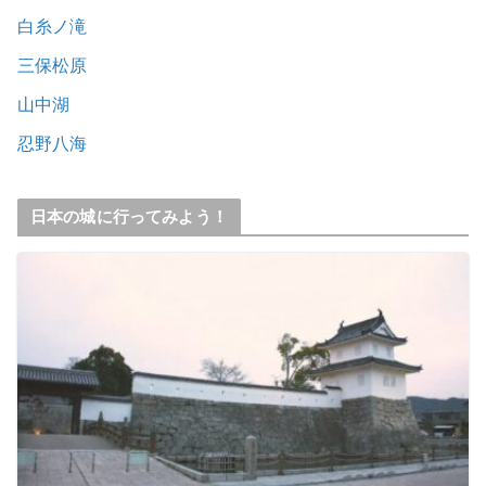
白糸ノ滝
三保松原
山中湖
忍野八海
日本の城に行ってみよう！