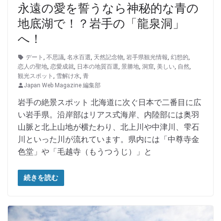
永遠の愛を誓うなら神秘的な青の
地底湖で！？岩手の「龍泉洞」
へ！
デート
,
不思議
,
名水百選
,
天然記念物
,
岩手県観光情報
,
幻想的
,
恋人の聖地
,
恋愛成就
,
日本の地質百選
,
景勝地
,
洞窟
,
美しい
,
自然
,
観光スポット
,
雪解け水
,
青
Japan Web Magazine 編集部
岩手の絶景スポット 北海道に次ぐ日本で二番目に広
い岩手県。沿岸部はリアス式海岸、内陸部には奥羽
山脈と北上山地が横たわり、北上川や中津川、雫石
川といった川が流れています。県内には「中尊寺金
色堂」や「毛越寺（もうつうじ）」と
続きを読む