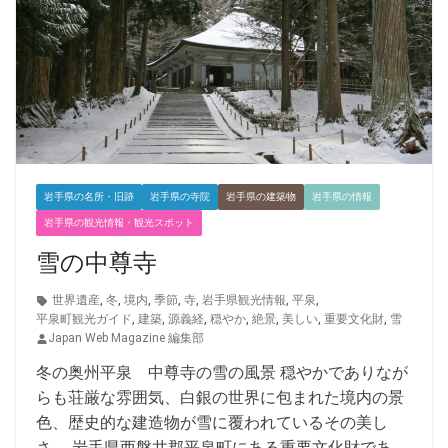
岩手県の名所・旧跡
岩手県の寺院
岩手県の建築物
岩手県の情報
岩手県の観光情報・観光スポット
雪の中尊寺
世界遺産
,
冬
,
境内
,
季節
,
寺
,
岩手県観光情報
,
平泉
,
平泉町観光ガイド
,
建築
,
源義経
,
穏やか
,
絶景
,
美しい
,
重要文化財
,
雪
Japan Web Magazine 編集部
冬の奥州平泉 中尊寺の雪の風景 穏やかでありなが
らも荘厳な雰囲気、白銀の世界に包まれた境内の景
色、歴史的な建造物が雪に覆われているその美し
さ。 岩手県西磐井郡平泉町にある重要文化財であ