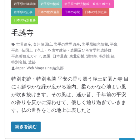
岩手県の建築物
岩手県の情報
岩手県の観光情報・観光スポット
岩手県の記事
日本の世界遺産
日本の寺院
日本の特別史跡
日本の特別名勝
毛越寺
世界遺産
,
奥州藤原氏
,
岩手の世界遺産
,
岩手県観光情報
,
平泉
,
平泉―仏国土（浄土）を表す建築・庭園及び考古学的遺跡群
,
平泉町観光ガイド
,
庭園
,
日本最古
,
東北応援
,
源頼朝
,
特別史跡
,
特別名勝
,
遺跡
Japan Web Magazine 編集部
特別史跡・特別名勝 平安の香り漂う浄土庭園と寺 目
にも鮮やかな緑が広がる境内。柔らかな心地よい風
が吹き抜けます。その風は、遙か昔、千年前の平安
の香りを仄かに漂わせて、優しく通り過ぎていきま
す。仏の世界をこの地上に表したと
続きを読む