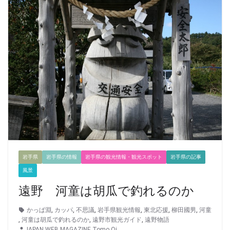
岩手県
岩手県の情報
岩手県の観光情報・観光スポット
岩手県の記事
風景
遠野 河童は胡瓜で釣れるのか
かっぱ淵
,
カッパ
,
不思議
,
岩手県観光情報
,
東北応援
,
柳田國男
,
河童
,
河童は胡瓜で釣れるのか
,
遠野市観光ガイド
,
遠野物語
JAPAN WEB MAGAZINE Tomo Oi