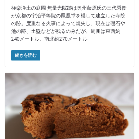
極楽浄土の庭園 無量光院跡は奥州藤原氏の三代秀衡
が京都の宇治平等院の鳳凰堂を模して建立した寺院
の跡。度重なる火事によって焼失し、現在は礎石や
池の跡、土塁などが残るのみだが、周囲は東西約
240メートル、南北約270メートル
続きを読む