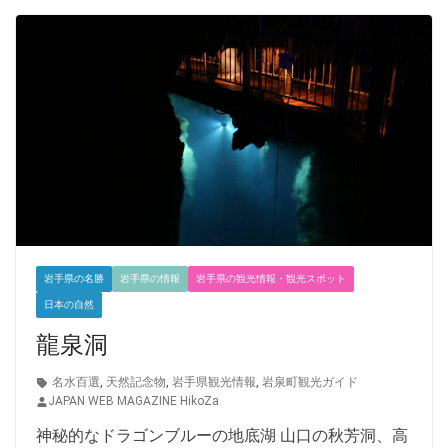
岩手県の名勝
岩手県の情報
岩手県の観光情報・観光スポット
日本の自然
龍泉洞
名水百選
,
天然記念物
,
岩手県観光情報
,
岩泉町観光ガイド
JAPAN WEB MAGAZINE HikoZa
神秘的なドラゴンブルーの地底湖 山口の秋芳洞、高