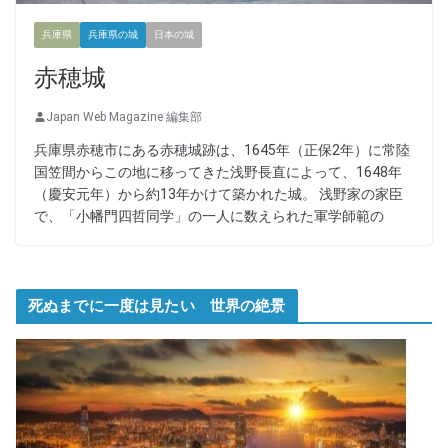
兵庫県
兵庫県の城
日本の城
赤穂城
Japan Web Magazine 編集部
兵庫県赤穂市にある赤穂城跡は、1645年（正保2年）に常陸
国笠間からこの地に移ってきた浅野長直によって、1648年
（慶安元年）から約13年かけて築かれた城。 浅野家の家臣
で、「小幡門四哲同学」の一人に数えられた軍学師範の
死ぬまでに一度は見たい 世界の絶景