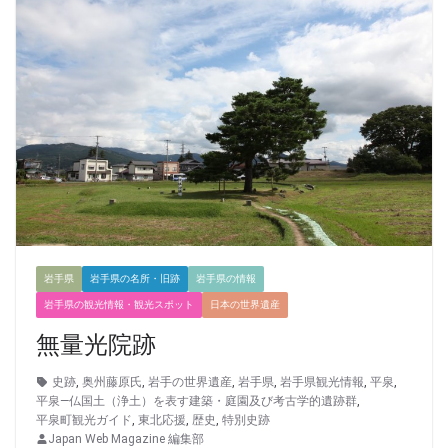
岩手県
岩手県の名所・旧跡
岩手県の情報
岩手県の観光情報・観光スポット
日本の世界遺産
無量光院跡
史跡
,
奥州藤原氏
,
岩手の世界遺産
,
岩手県
,
岩手県観光情報
,
平泉
,
平泉―仏国土（浄土）を表す建築・庭園及び考古学的遺跡群
,
平泉町観光ガイド
,
東北応援
,
歴史
,
特別史跡
Japan Web Magazine 編集部