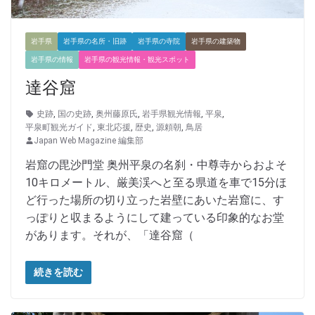
岩手県
岩手県の名所・旧跡
岩手県の寺院
岩手県の建築物
岩手県の情報
岩手県の観光情報・観光スポット
達谷窟
史跡
,
国の史跡
,
奥州藤原氏
,
岩手県観光情報
,
平泉
,
平泉町観光ガイド
,
東北応援
,
歴史
,
源頼朝
,
鳥居
Japan Web Magazine 編集部
岩窟の毘沙門堂 奥州平泉の名刹・中尊寺からおよそ
10キロメートル、厳美渓へと至る県道を車で15分ほ
ど行った場所の切り立った岩壁にあいた岩窟に、す
っぽりと収まるようにして建っている印象的なお堂
があります。それが、「達谷窟（
続きを読む