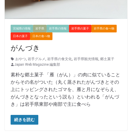
宮城県の情報
岩手県
岩手県の情報
岩手県の菓子
岩手県の食べ物
日本の菓子
日本の食べ物
がんづき
おやつ
,
岩手グルメ
,
岩手県の食文化
,
岩手県観光情報
,
郷土菓子
Japan Web Magazine 編集部
素朴な郷土菓子 「雁（がん）」の肉に似ていること
からその名がついた（丸く蒸されたがんづきとその
上にトッピングされたゴマを、雁と月になぞらえ、
がんづきとなったという説も）といわれる「がんづ
き」は岩手県東部や南部で主に食べら
続きを読む