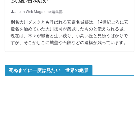
Japan Web Magazine 編集部
別名大川グスクとも呼ばれる安慶名城跡は、14世紀ごろに安
慶名を治めていた大川按司が築城したものと伝えられる城。
現在は、木々が鬱蒼と生い茂り、小高い丘と見紛うばかりで
すが、そこかしこに城壁や石段などの遺構が残っています。
死ぬまでに一度は見たい 世界の絶景