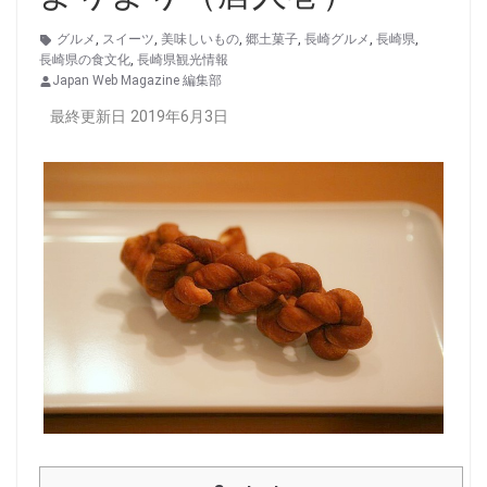
グルメ
,
スイーツ
,
美味しいもの
,
郷土菓子
,
長崎グルメ
,
長崎県
,
長崎県の食文化
,
長崎県観光情報
Japan Web Magazine 編集部
最終更新日 2019年6月3日