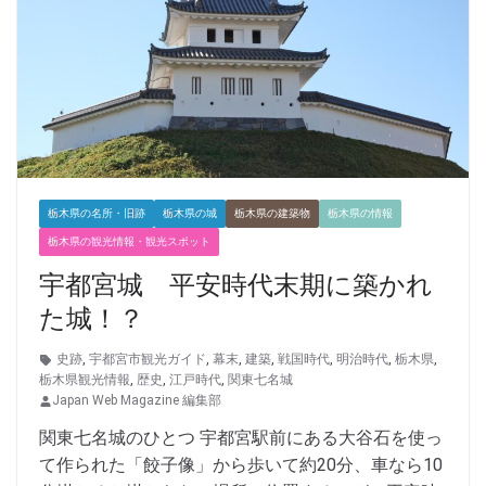
栃木県の名所・旧跡
栃木県の城
栃木県の建築物
栃木県の情報
栃木県の観光情報・観光スポット
宇都宮城 平安時代末期に築かれ
た城！？
史跡
,
宇都宮市観光ガイド
,
幕末
,
建築
,
戦国時代
,
明治時代
,
栃木県
,
栃木県観光情報
,
歴史
,
江戸時代
,
関東七名城
Japan Web Magazine 編集部
関東七名城のひとつ 宇都宮駅前にある大谷石を使っ
て作られた「餃子像」から歩いて約20分、車なら10