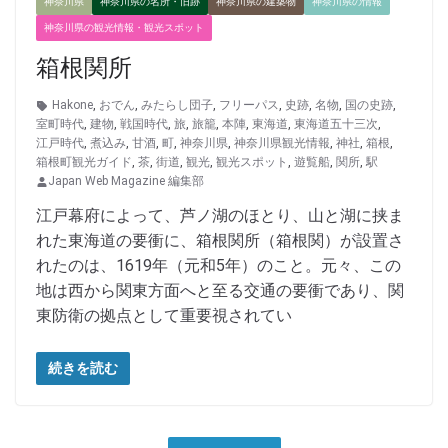
神奈川県
神奈川県の名所・旧跡
神奈川県の建築物
神奈川県の情報
神奈川県の観光情報・観光スポット
箱根関所
Hakone
,
おでん
,
みたらし団子
,
フリーパス
,
史跡
,
名物
,
国の史跡
,
室町時代
,
建物
,
戦国時代
,
旅
,
旅籠
,
本陣
,
東海道
,
東海道五十三次
,
江戸時代
,
煮込み
,
甘酒
,
町
,
神奈川県
,
神奈川県観光情報
,
神社
,
箱根
,
箱根町観光ガイド
,
茶
,
街道
,
観光
,
観光スポット
,
遊覧船
,
関所
,
駅
Japan Web Magazine 編集部
江戸幕府によって、芦ノ湖のほとり、山と湖に挟ま
れた東海道の要衝に、箱根関所（箱根関）が設置さ
れたのは、1619年（元和5年）のこと。元々、この
地は西から関東方面へと至る交通の要衝であり、関
東防衛の拠点として重要視されてい
続きを読む