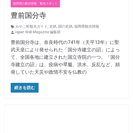
福岡県の観光情報・観光スポット
豊前国分寺
みやこ町観光ガイド
,
史跡
,
国の史跡
,
福岡県観光情報
Japan Web Magazine 編集部
豊前国分寺は、奈良時代の741年（天平13年）に聖
武天皇により発せられた「国分寺建立の詔」によっ
て、全国各地に建立された国立寺院の一つ。「国分
寺建立の詔」は、疫病や旱魃、洪水、反乱など、頻
発していた天災や政情不安を仏教の
続きを読む