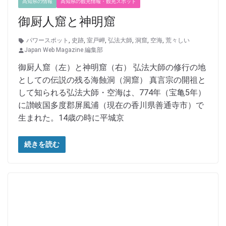
高知県の情報
高知県の観光情報・観光スポット
御厨人窟と神明窟
パワースポット
,
史跡
,
室戸岬
,
弘法大師
,
洞窟
,
空海
,
荒々しい
Japan Web Magazine 編集部
御厨人窟（左）と神明窟（右） 弘法大師の修行の地
としての伝説の残る海蝕洞（洞窟） 真言宗の開祖と
して知られる弘法大師・空海は、774年（宝亀5年）
に讃岐国多度郡屏風浦（現在の香川県善通寺市）で
生まれた。14歳の時に平城京
続きを読む