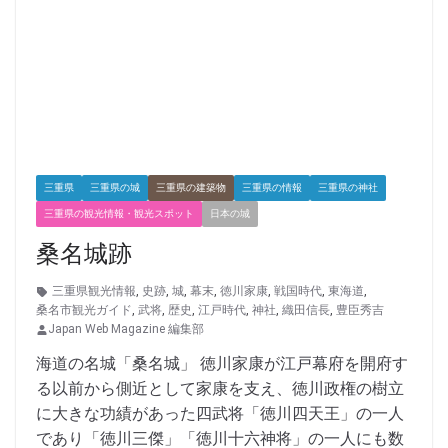
三重県
三重県の城
三重県の建築物
三重県の情報
三重県の神社
三重県の観光情報・観光スポット
日本の城
桑名城跡
三重県観光情報
,
史跡
,
城
,
幕末
,
徳川家康
,
戦国時代
,
東海道
,
桑名市観光ガイド
,
武将
,
歴史
,
江戸時代
,
神社
,
織田信長
,
豊臣秀吉
Japan Web Magazine 編集部
海道の名城「桑名城」 徳川家康が江戸幕府を開府す
る以前から側近として家康を支え、徳川政権の樹立
に大きな功績があった四武将「徳川四天王」の一人
であり「徳川三傑」「徳川十六神将」の一人にも数