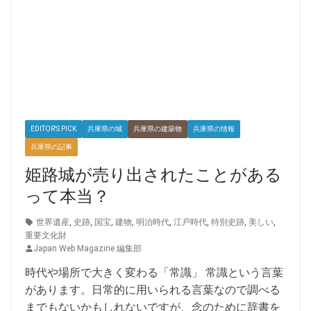
EDITOR'S PICK
兵庫県の城
兵庫県の建築物
兵庫県の情報
兵庫県の記事
姫路城が売り出されたことがある
って本当？
世界遺産
,
史跡
,
国宝
,
建物
,
明治時代
,
江戸時代
,
特別史跡
,
美しい
,
重要文化財
Japan Web Magazine 編集部
時代や場所で大きく変わる「常識」 常識という言葉
があります。日常的に用いられる言葉なので調べる
までもないかもしれないですが、念のために辞書を