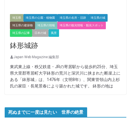
埼玉県
埼玉県の公園・植物園
埼玉県の名所・旧跡
埼玉県の城
埼玉県の建築物
埼玉県の情報
埼玉県の観光情報・観光スポット
埼玉県の記事
日本の城
風景
鉢形城跡
Japan Web Magazine 編集部
東武東上線・秩父鉄道・JRの寄居駅から徒歩約25分、埼玉
県大里郡寄居町大字鉢形の荒川と深沢川に挟まれた断崖上に
ある「鉢形城」は、1476年（文明8年）、関東管領山内上杉
氏の家臣・長尾景春により築かれた城です。 鉢形の地は
死ぬまでに一度は見たい 世界の絶景