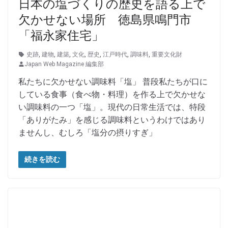
日本の塩づくりの歴史を語る上で
欠かせない場所 徳島県鳴門市
「福永家住宅」
史跡
,
建物
,
建築
,
文化
,
歴史
,
江戸時代
,
調味料
,
重要文化財
Japan Web Magazine 編集部
私たちに欠かせない調味料「塩」 普段私たちが口に
している食事（食べ物・料理）を作る上で欠かせな
い調味料の一つ「塩」。現代の日常生活では、特段
「ありがたみ」を感じる調味料というわけではあり
ませんし、むしろ「塩分の摂りすぎ」
続きを読む