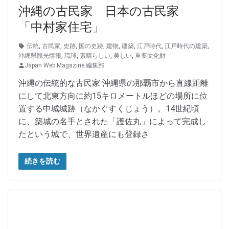
沖縄の古民家 日本の古民家
「中村家住宅」
伝統
,
古民家
,
史跡
,
国の史跡
,
建物
,
建築
,
江戸時代
,
江戸時代の建築
,
沖縄県観光情報
,
琉球
,
素晴らしい
,
美しい
,
重要文化財
Japan Web Magazine 編集部
沖縄の伝統的な古民家 沖縄県の那覇市から直線距離
にして北東方向に約15キロメートルほどの場所に位
置する中城城跡（なかぐすくじょう）。14世紀頃
に、築城の名手とされた「護佐丸」によって完成し
たという城で、世界遺産にも登録さ
続きを読む