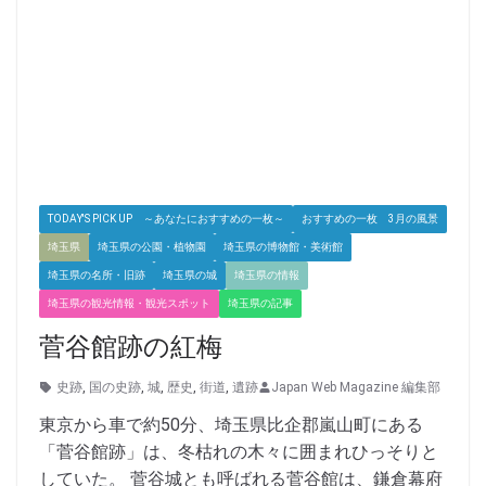
TODAY'S PICK UP ～あなたにおすすめの一枚～
おすすめの一枚 3月の風景
埼玉県
埼玉県の公園・植物園
埼玉県の博物館・美術館
埼玉県の名所・旧跡
埼玉県の城
埼玉県の情報
埼玉県の観光情報・観光スポット
埼玉県の記事
菅谷館跡の紅梅
史跡
,
国の史跡
,
城
,
歴史
,
街道
,
遺跡
Japan Web Magazine 編集部
東京から車で約50分、埼玉県比企郡嵐山町にある
「菅谷館跡」は、冬枯れの木々に囲まれひっそりと
していた。 菅谷城とも呼ばれる菅谷館は、鎌倉幕府