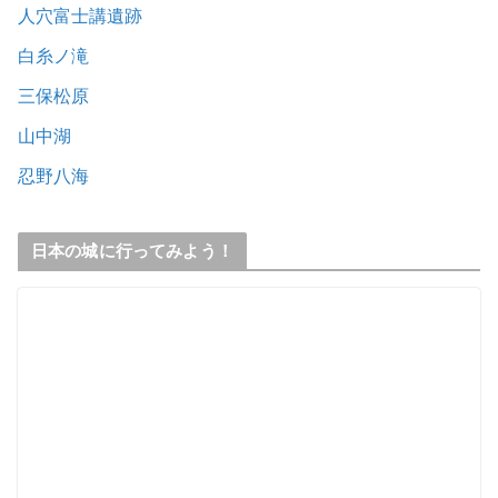
人穴富士講遺跡
白糸ノ滝
三保松原
山中湖
忍野八海
日本の城に行ってみよう！