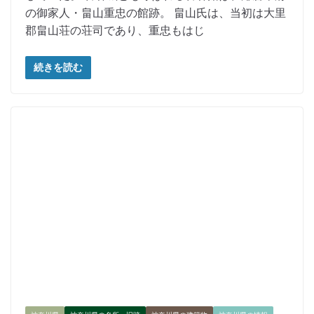
の御家人・畠山重忠の館跡。 畠山氏は、当初は大里
郡畠山荘の荘司であり、重忠もはじ
続きを読む