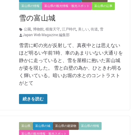
富山県の情報
富山県の観光情報・観光スポット
富山県の記事
雪の富山城
公園
,
博物館
,
模擬天守
,
江戸時代
,
美しい
,
街道
,
雪
Japan Web Magazine 編集部
雪雲に町の光が反射して、真夜中とは思えない
ほど明るい午前1時、車のあまりいない大通りを
静かに走っていると、雪を屋根に抱いた富山城
が姿を現した。 雪と白壁の為か、ひときわ明る
く輝いている。暗いお堀の水とのコントラスト
がとて
続きを読む
富山県
富山県の城
富山県の建築物
富山県の情報
富山県の観光情報・観光スポット