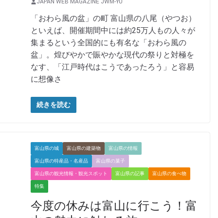
JAPAN WEB MAGAZINE JWM-YU
「おわら風の盆」の町 富山県の八尾（やつお）
といえば、開催期間中には約25万人もの人々が
集まるという全国的にも有名な「おわら風の
盆」。煌びやかで賑やかな現代の祭りと対極を
なす、「江戸時代はこうであったろう」と容易
に想像さ
続きを読む
富山県の城
富山県の建築物
富山県の情報
富山県の特産品・名産品
富山県の菓子
富山県の観光情報・観光スポット
富山県の記事
富山県の食べ物
特集
今度の休みは富山に行こう！富