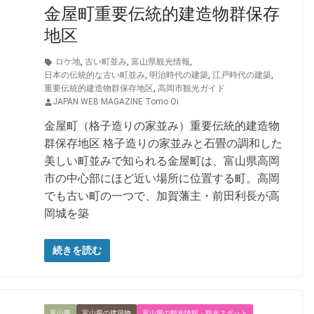
金屋町重要伝統的建造物群保存
地区
ロケ地
,
古い町並み
,
富山県観光情報
,
日本の伝統的な古い町並み
,
明治時代の建築
,
江戸時代の建築
,
重要伝統的建造物群保存地区
,
高岡市観光ガイド
JAPAN WEB MAGAZINE Tomo Oi
金屋町（格子造りの家並み）重要伝統的建造物
群保存地区 格子造りの家並みと石畳の調和した
美しい町並みで知られる金屋町は、富山県高岡
市の中心部にほど近い場所に位置する町。高岡
でも古い町の一つで、加賀藩主・前田利長が高
岡城を築
続きを読む
富山県
富山県の建築物
富山県の観光情報・観光スポット