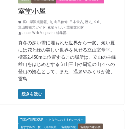
室堂小屋
富山県観光情報
,
山
,
山岳信仰
,
日本最古
,
歴史
,
立山
,
立山町観光ガイド
,
素晴らしい
,
重要文化財
Japan Web Magazine 編集部
真冬の深い雪に埋もれた世界から一変、短い夏
には花と緑の美しい世界を見せる立山室堂平。
標高2,450mに位置するこの場所は、立山の主峰
雄山をはじめとする立山三山や周辺の山々への
登山の拠点として、また、温泉やみくりが池、
雷鳥
続きを読む
TODAY'S PICK UP ～あなたにおすすめの一枚～
おすすめの一枚 2月の風景
富山県の城
富山県の建築物