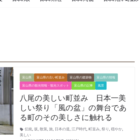
富山県
富山県の古い町並み
富山県の建築物
富山県の情報
富山県の観光情報・観光スポット
富山県の記事
風景
八尾の美しい町並み 日本一美
しい祭り「風の盆」の舞台であ
る町のその美しさに触れる
伝統
,
坂
,
散策
,
旅
,
日本の道
,
江戸時代
,
町並み
,
祭り
,
穏やか
,
美しい