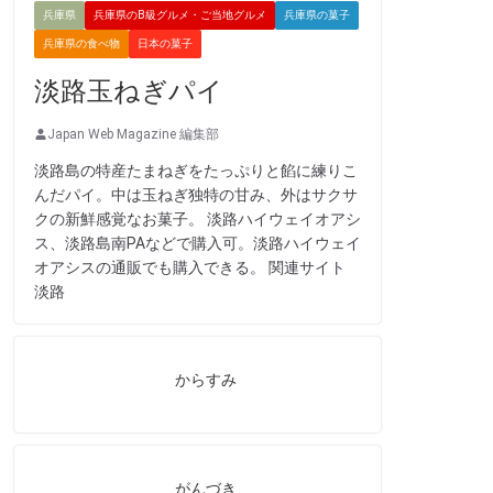
兵庫県
兵庫県のB級グルメ・ご当地グルメ
兵庫県の菓子
兵庫県の食べ物
日本の菓子
淡路玉ねぎパイ
Japan Web Magazine 編集部
淡路島の特産たまねぎをたっぷりと餡に練りこ
んだパイ。中は玉ねぎ独特の甘み、外はサクサ
クの新鮮感覚なお菓子。 淡路ハイウェイオアシ
ス、淡路島南PAなどで購入可。淡路ハイウェイ
オアシスの通販でも購入できる。 関連サイト
淡路
からすみ
がんづき