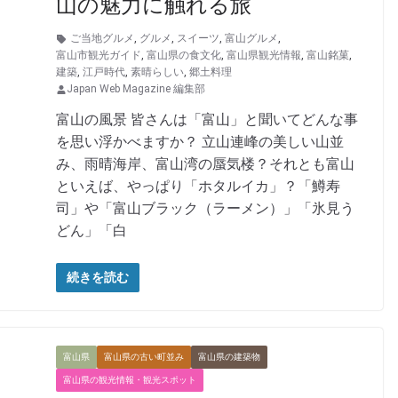
山の魅力に触れる旅
ご当地グルメ
,
グルメ
,
スイーツ
,
富山グルメ
,
富山市観光ガイド
,
富山県の食文化
,
富山県観光情報
,
富山銘菓
,
建築
,
江戸時代
,
素晴らしい
,
郷土料理
Japan Web Magazine 編集部
富山の風景 皆さんは「富山」と聞いてどんな事
を思い浮かべますか？ 立山連峰の美しい山並
み、雨晴海岸、富山湾の蜃気楼？それとも富山
といえば、やっぱり「ホタルイカ」？「鱒寿
司」や「富山ブラック（ラーメン）」「氷見う
どん」「白
続きを読む
富山県
富山県の古い町並み
富山県の建築物
富山県の観光情報・観光スポット