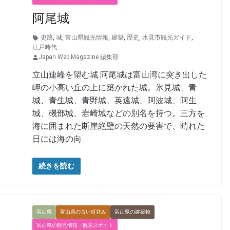
阿尾城
史跡
,
城
,
富山県観光情報
,
建築
,
歴史
,
氷見市観光ガイド
,
江戸時代
Japan Web Magazine 編集部
立山連峰を望む城 阿尾城は富山湾に突き出した
岬の小高い丘の上に築かれた城。氷見城、青
城、青生城、青野城、英遠城、阿波城、阿生
城、磯部城、岩崎城などの別名を持つ。三方を
海に囲まれた断崖絶壁の天然の要害で、晴れた
日には海の向
続きを読む
富山県
富山県の古い町並み
富山県の建築物
富山県の観光情報・観光スポット