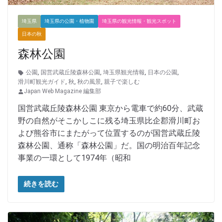
埼玉県
埼玉県の公園・植物園
埼玉県の観光情報・観光スポット
日本の秋
森林公園
公園
,
国営武蔵丘陵森林公園
,
埼玉県観光情報
,
日本の公園
,
滑川町観光ガイド
,
秋
,
秋の風景
,
親子で楽しむ
Japan Web Magazine 編集部
国営武蔵丘陵森林公園 東京から電車で約60分、武蔵
野の自然がそこかしこに残る埼玉県比企郡滑川町お
よび熊谷市にまたがって位置するのが国営武蔵丘陵
森林公園、通称「森林公園」だ。国の明治百年記念
事業の一環として1974年（昭和
続きを読む