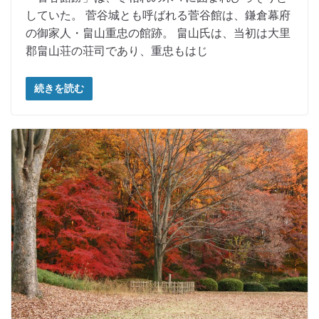
していた。 菅谷城とも呼ばれる菅谷館は、鎌倉幕府
の御家人・畠山重忠の館跡。 畠山氏は、当初は大里
郡畠山荘の荘司であり、重忠もはじ
続きを読む