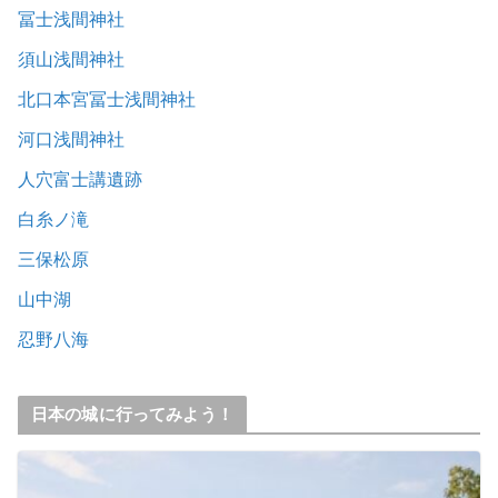
冨士浅間神社
須山浅間神社
北口本宮冨士浅間神社
河口浅間神社
人穴富士講遺跡
白糸ノ滝
三保松原
山中湖
忍野八海
日本の城に行ってみよう！