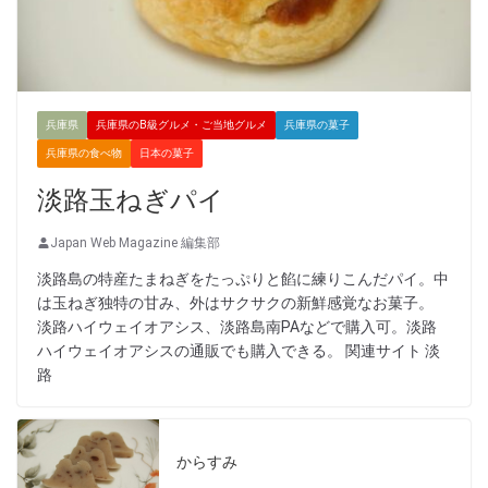
兵庫県
兵庫県のB級グルメ・ご当地グルメ
兵庫県の菓子
兵庫県の食べ物
日本の菓子
淡路玉ねぎパイ
Japan Web Magazine 編集部
淡路島の特産たまねぎをたっぷりと餡に練りこんだパイ。中
は玉ねぎ独特の甘み、外はサクサクの新鮮感覚なお菓子。
淡路ハイウェイオアシス、淡路島南PAなどで購入可。淡路
ハイウェイオアシスの通販でも購入できる。 関連サイト 淡
路
からすみ