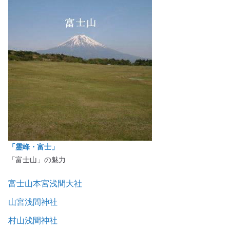
「霊峰・富士」
「富士山」の魅力
富士山本宮浅間大社
山宮浅間神社
村山浅間神社