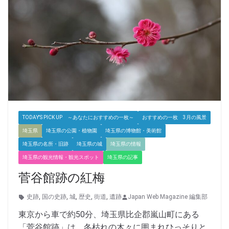
TODAY'S PICK UP ～あなたにおすすめの一枚～
おすすめの一枚 3月の風景
埼玉県
埼玉県の公園・植物園
埼玉県の博物館・美術館
埼玉県の名所・旧跡
埼玉県の城
埼玉県の情報
埼玉県の観光情報・観光スポット
埼玉県の記事
菅谷館跡の紅梅
史跡
,
国の史跡
,
城
,
歴史
,
街道
,
遺跡
Japan Web Magazine 編集部
東京から車で約50分、埼玉県比企郡嵐山町にある
「菅谷館跡」は、冬枯れの木々に囲まれひっそりと