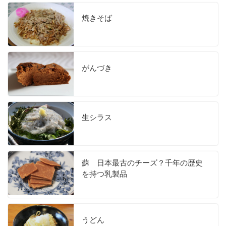
焼きそば
がんづき
生シラス
蘇 日本最古のチーズ？千年の歴史
を持つ乳製品
うどん