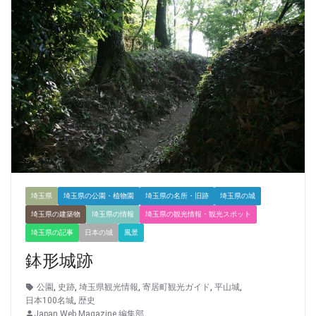
埼玉県
埼玉県の公園・植物園
埼玉県の名所・旧跡
埼玉県の城
埼玉県の建築物
埼玉県の情報
埼玉県の観光情報・観光スポット
埼玉県の記事
日本の城
風景
鉢形城跡
公園
,
史跡
,
埼玉県観光情報
,
寄居町観光ガイド
,
平山城
,
日本100名城
,
歴史
Japan Web Magazine 編集部