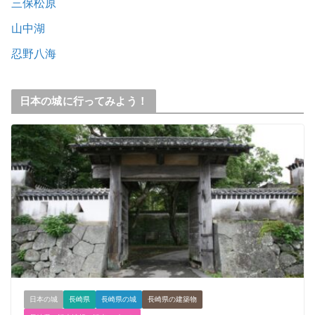
三保松原
山中湖
忍野八海
日本の城に行ってみよう！
日本の城
長崎県
長崎県の城
長崎県の建築物