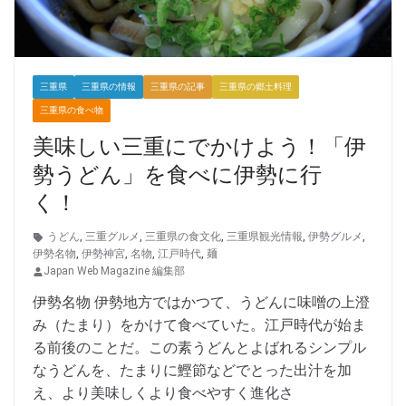
三重県
三重県の情報
三重県の記事
三重県の郷土料理
三重県の食べ物
美味しい三重にでかけよう！「伊
勢うどん」を食べに伊勢に行
く！
うどん
,
三重グルメ
,
三重県の食文化
,
三重県観光情報
,
伊勢グルメ
,
伊勢名物
,
伊勢神宮
,
名物
,
江戸時代
,
麺
Japan Web Magazine 編集部
伊勢名物 伊勢地方ではかつて、うどんに味噌の上澄
み（たまり）をかけて食べていた。江戸時代が始ま
る前後のことだ。この素うどんとよばれるシンプル
なうどんを、たまりに鰹節などでとった出汁を加
え、より美味しくより食べやすく進化さ