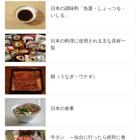
日本の調味料「魚醤・しょっつる・
いしる」
日本の料理に使用される主な具材一
覧
鰻（うなぎ・ウナギ）
日本の食事
牛タン ～仙台に行ったら絶対に食