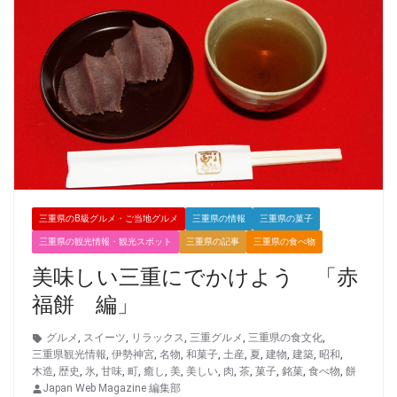
三重県のB級グルメ・ご当地グルメ
三重県の情報
三重県の菓子
三重県の観光情報・観光スポット
三重県の記事
三重県の食べ物
美味しい三重にでかけよう 「赤
福餅 編」
グルメ
,
スイーツ
,
リラックス
,
三重グルメ
,
三重県の食文化
,
三重県観光情報
,
伊勢神宮
,
名物
,
和菓子
,
土産
,
夏
,
建物
,
建築
,
昭和
,
木造
,
歴史
,
氷
,
甘味
,
町
,
癒し
,
美
,
美しい
,
肉
,
茶
,
菓子
,
銘菓
,
食べ物
,
餅
Japan Web Magazine 編集部