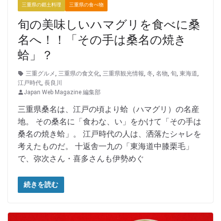
三重県の郷土料理
三重県の食べ物
旬の美味しいハマグリを食べに桑
名へ！！「その手は桑名の焼き
蛤」？
三重グルメ
,
三重県の食文化
,
三重県観光情報
,
冬
,
名物
,
旬
,
東海道
,
江戸時代
,
長良川
Japan Web Magazine 編集部
三重県桑名は、江戸の頃より蛤（ハマグリ）の名産
地。 その桑名に「食わな、い」をかけて「その手は
桑名の焼き蛤」。 江戸時代の人は、洒落たシャレを
考えたものだ。 十返舎一九の「東海道中膝栗毛」
で、弥次さん・喜多さんも伊勢めぐ
続きを読む