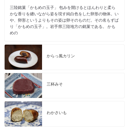
三陸銘菓「かもめの玉子」 包みを開けるとほんわりと柔ら
かな香りを纏いながら姿を現す純白色をした卵形の物体。い
や、卵形というよりもその姿は卵そのものだ。その名もずば
り「かもめの玉子」。岩手県三陸地方の銘菓である。 かも
めの
からっ風カリン
三杯みそ
わかさいも