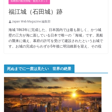
長崎県の観光情報・観光スポット
福江城（石田城）跡
Japan Web Magazine 編集部
海城 1863年に完成した、日本国内では最も新しく、かつ城
壁の三方が海に面している日本で唯一の「海城」です。黒船
の襲来に備え、幕府の許可を受けて建設されたというお城で
す。お城の完成からわずか5年後に明治維新を迎え、その役
死ぬまでに一度は見たい 世界の絶景