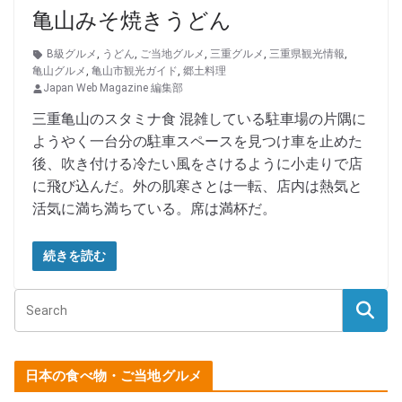
亀山みそ焼きうどん
B級グルメ
,
うどん
,
ご当地グルメ
,
三重グルメ
,
三重県観光情報
,
亀山グルメ
,
亀山市観光ガイド
,
郷土料理
Japan Web Magazine 編集部
三重亀山のスタミナ食 混雑している駐車場の片隅に
ようやく一台分の駐車スペースを見つけ車を止めた
後、吹き付ける冷たい風をさけるように小走りで店
に飛び込んだ。外の肌寒さとは一転、店内は熱気と
活気に満ち満ちている。席は満杯だ。
続きを読む
日本の食べ物・ご当地グルメ