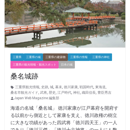
三重県
三重県の城
三重県の建築物
三重県の情報
三重県の神社
三重県の観光情報・観光スポット
日本の城
桑名城跡
三重県観光情報
,
史跡
,
城
,
幕末
,
徳川家康
,
戦国時代
,
東海道
,
桑名市観光ガイド
,
武将
,
歴史
,
江戸時代
,
神社
,
織田信長
,
豊臣秀吉
Japan Web Magazine 編集部
海道の名城「桑名城」 徳川家康が江戸幕府を開府す
る以前から側近として家康を支え、徳川政権の樹立
に大きな功績があった四武将「徳川四天王」の一人
であり「徳川三傑」「徳川十六神将」の一人にも数