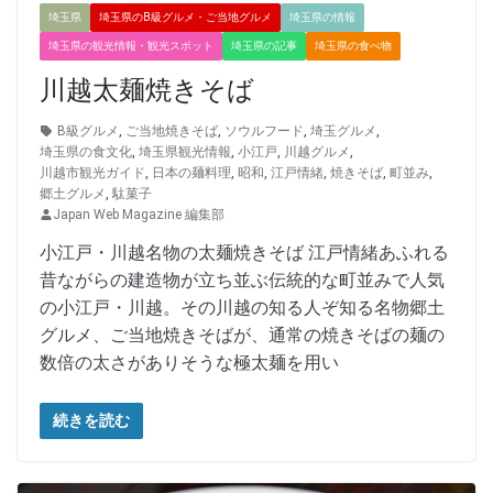
埼玉県
埼玉県のB級グルメ・ご当地グルメ
埼玉県の情報
埼玉県の観光情報・観光スポット
埼玉県の記事
埼玉県の食べ物
川越太麺焼きそば
B級グルメ
,
ご当地焼きそば
,
ソウルフード
,
埼玉グルメ
,
埼玉県の食文化
,
埼玉県観光情報
,
小江戸
,
川越グルメ
,
川越市観光ガイド
,
日本の麺料理
,
昭和
,
江戸情緒
,
焼きそば
,
町並み
,
郷土グルメ
,
駄菓子
Japan Web Magazine 編集部
小江戸・川越名物の太麺焼きそば 江戸情緒あふれる
昔ながらの建造物が立ち並ぶ伝統的な町並みで人気
の小江戸・川越。その川越の知る人ぞ知る名物郷土
グルメ、ご当地焼きそばが、通常の焼きそばの麺の
数倍の太さがありそうな極太麺を用い
続きを読む