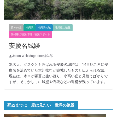
日本の城
沖縄県
沖縄県の城
沖縄県の情報
沖縄県の観光情報・観光スポット
安慶名城跡
Japan Web Magazine 編集部
別名大川グスクとも呼ばれる安慶名城跡は、14世紀ごろに安
慶名を治めていた大川按司が築城したものと伝えられる城。
現在は、木々が鬱蒼と生い茂り、小高い丘と見紛うばかりで
すが、そこかしこに城壁や石段などの遺構が残っています。
死ぬまでに一度は見たい 世界の絶景