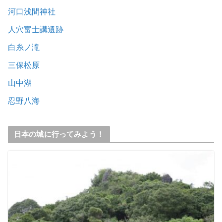
河口浅間神社
人穴富士講遺跡
白糸ノ滝
三保松原
山中湖
忍野八海
日本の城に行ってみよう！