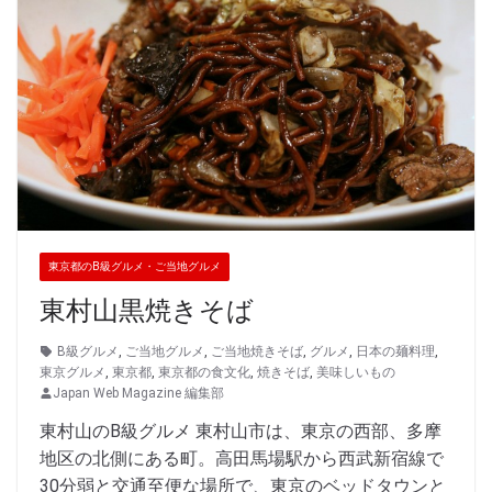
東京都のB級グルメ・ご当地グルメ
東村山黒焼きそば
B級グルメ
,
ご当地グルメ
,
ご当地焼きそば
,
グルメ
,
日本の麺料理
,
東京グルメ
,
東京都
,
東京都の食文化
,
焼きそば
,
美味しいもの
Japan Web Magazine 編集部
東村山のB級グルメ 東村山市は、東京の西部、多摩
地区の北側にある町。高田馬場駅から西武新宿線で
30分弱と交通至便な場所で、東京のベッドタウンと