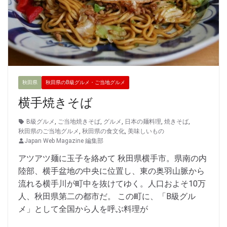
秋田県
秋田県のB級グルメ・ご当地グルメ
横手焼きそば
B級グルメ
,
ご当地焼きそば
,
グルメ
,
日本の麺料理
,
焼きそば
,
秋田県のご当地グルメ
,
秋田県の食文化
,
美味しいもの
Japan Web Magazine 編集部
アツアツ麺に玉子を絡めて 秋田県横手市。県南の内
陸部、横手盆地の中央に位置し、東の奥羽山脈から
流れる横手川が町中を抜けてゆく。人口およそ10万
人、秋田県第二の都市だ。 この町に、「B級グル
メ」として全国から人を呼ぶ料理が