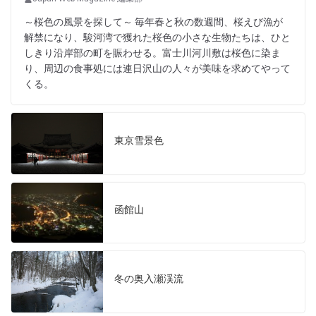
～桜色の風景を探して～ 毎年春と秋の数週間、桜えび漁が
解禁になり、駿河湾で獲れた桜色の小さな生物たちは、ひと
しきり沿岸部の町を賑わせる。富士川河川敷は桜色に染ま
り、周辺の食事処には連日沢山の人々が美味を求めてやって
くる。
東京雪景色
函館山
冬の奥入瀬渓流