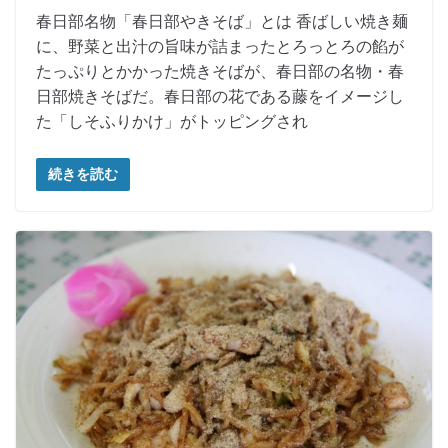
春日部名物「春日部やきそば」とは 香ばしい焼き麺
に、野菜と出汁の旨味が詰まったとろっとろの餡が
たっぷりとかかった焼きそばが、春日部の名物・春
日部焼きそばだ。春日部の花である藤をイメージし
た「しそふりかけ」がトッピングされ
続きを読む