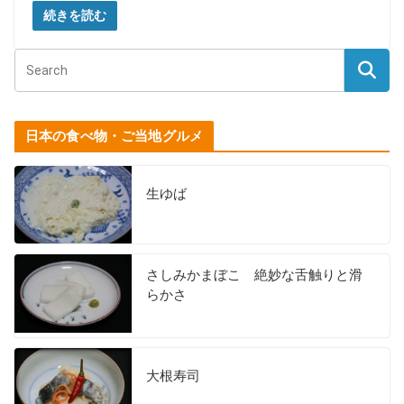
続きを読む
日本の食べ物・ご当地グルメ
生ゆば
さしみかまぼこ 絶妙な舌触りと滑
らかさ
大根寿司