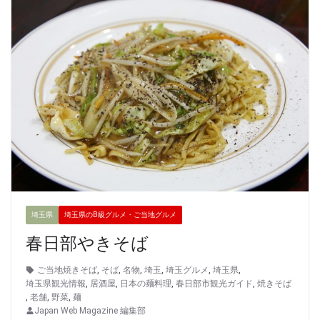
埼玉県
埼玉県のB級グルメ・ご当地グルメ
春日部やきそば
ご当地焼きそば
,
そば
,
名物
,
埼玉
,
埼玉グルメ
,
埼玉県
,
埼玉県観光情報
,
居酒屋
,
日本の麺料理
,
春日部市観光ガイド
,
焼きそば
,
老舗
,
野菜
,
麺
Japan Web Magazine 編集部