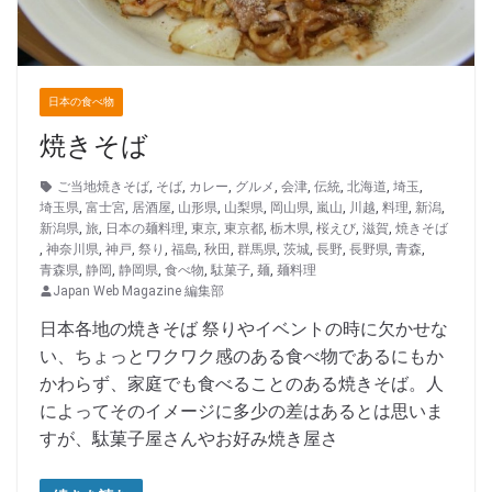
日本の食べ物
焼きそば
ご当地焼きそば
,
そば
,
カレー
,
グルメ
,
会津
,
伝統
,
北海道
,
埼玉
,
埼玉県
,
富士宮
,
居酒屋
,
山形県
,
山梨県
,
岡山県
,
嵐山
,
川越
,
料理
,
新潟
,
新潟県
,
旅
,
日本の麺料理
,
東京
,
東京都
,
栃木県
,
桜えび
,
滋賀
,
焼きそば
,
神奈川県
,
神戸
,
祭り
,
福島
,
秋田
,
群馬県
,
茨城
,
長野
,
長野県
,
青森
,
青森県
,
静岡
,
静岡県
,
食べ物
,
駄菓子
,
麺
,
麺料理
Japan Web Magazine 編集部
日本各地の焼きそば 祭りやイベントの時に欠かせな
い、ちょっとワクワク感のある食べ物であるにもか
かわらず、家庭でも食べることのある焼きそば。人
によってそのイメージに多少の差はあるとは思いま
すが、駄菓子屋さんやお好み焼き屋さ