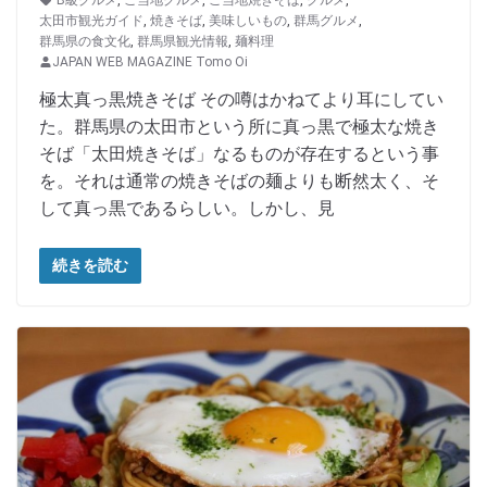
太田市観光ガイド
,
焼きそば
,
美味しいもの
,
群馬グルメ
,
群馬県の食文化
,
群馬県観光情報
,
麺料理
JAPAN WEB MAGAZINE Tomo Oi
極太真っ黒焼きそば その噂はかねてより耳にしてい
た。群馬県の太田市という所に真っ黒で極太な焼き
そば「太田焼きそば」なるものが存在するという事
を。それは通常の焼きそばの麺よりも断然太く、そ
して真っ黒であるらしい。しかし、見
続きを読む