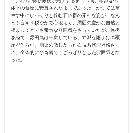
年）3月に保存修復が完了するまでの間、頭部は仏
体下の台座に安置されたままであった。かつては草
生す中にひっそりと佇む石仏群の素朴な姿が、なん
とも言えず穏やかで心地よく、周囲の豊かな自然と
相まってとても素敵な雰囲気をもっていたが、修復
を経て、雰囲気は一変している。立派な雨よけの覆
屋が作られ、崩壊の激しかった石仏も修理補修さ
れ、全体的に小奇麗でこざっぱりとした雰囲気とな
った。