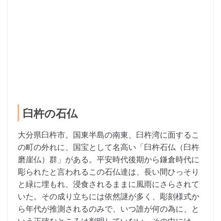
臼杵の石仏
大分県臼杵市。国東半島の南東、臼杵湾に面するこ
の町の外れに、国宝として名高い「臼杵石仏（臼杵
磨崖仏）群」がある。平安時代後期から鎌倉時代に
彫られたと言われるこの石仏達は、長い間ひっそり
と緑に埋もれ、浸食されるままに風雨にさらされて
いた。その成り立ちには依然謎が多く、彫刻様式か
ら年代が推測されるのみで、いつ誰が何の為に、と