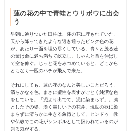
蓮の花の中で青蛙とウリボウに出会
う
早朝に辿りついた臼杵は、蓮の花に埋もれていた。
天から降ってきたような透き通ったピンク色の花
が、あたり一面を埋め尽くしている。青々と茂る蓮
の葉は命に満ち満ちて屹立し、しゃんと首を伸ばし
て空を仰ぐ。じっと花をみつめていると、どこから
ともなく一匹のハチが飛んで来た。
それにしても、蓮の花のなんと美しいことだろう。
清らかなる色。まさに聖性を表すがごとく純潔な色
をしている。「泥より出でて、泥に染まらず」。凛
としたその姿。淡く美しいその花弁。現世の欲に染
まらずに清らかに生きる象徴として、ヒンドゥー教
や仏教でこの花がシンボルとして扱われているのが
判る気がする。