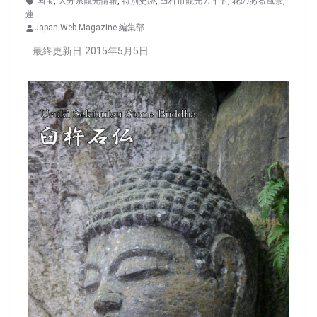
国宝
,
大分県観光情報
,
特別史跡
,
臼杵市観光ガイド
,
花のある風景
,
蓮
Japan Web Magazine 編集部
最終更新日 2015年5月5日