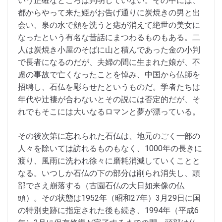
いう正確なところは判明していない。その中には、
都からやって来た姫がお告げ通りに炭焼きの男と出
会い、泉の水で顔を洗うと痣が消えて絶世の美女に
なったという有名な昔話にまつわるものもある。二
人は炭焼き小屋のそばに山と積んであった金の小判
で長者になるのだが、夫婦の間に生まれた娘が、不
慮の事故で亡くなったことを悼み、中国から仏師を
招聘し、石仏を彫らせたというものだ。学者たちは
年代や辻褄が合わないとその説には否定的だが、そ
れでもそこには大いなるロマンと夢が漂っている。
その後次第に忘れられた石仏は、地元のごく一部の
人々を除いては訪れるものもなく、1000年の長きに
渡り、風雨に洗われ徐々に磨耗消滅していくことと
なる。いつしか石仏の下の部分は削られ消失し、頭
部でさえ崩落する（古園石仏の大日如来像の仏
頭）。その状態は1952年（昭和27年）3月29日に国
の特別史跡に指定された後も続き、1994年（平成6