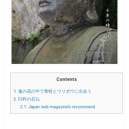
Contents
1.
蓮の花の中で青蛙とウリボウに出会う
2.
臼杵の石仏
2.1.
Japan web magazine’s recommend