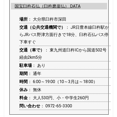
国宝臼杵石仏（臼杵磨崖仏） DATA
場所
： 大分県臼杵市深田
交通（公共交通機関で）
： JR日豊本線臼杵駅か
らJRバス野津方面行きで18分、臼杵石仏バス停
下車すぐ
交通（車で）
： 東九州道臼杵ICから国道502号
経由2km5分
駐車場
： あり
期間
： 通年
時間
： 6:00～19:00（10～3月は～18:00）
休み
： 無休
料金
： 大人530円、小・中学生260円
問い合わせ
： 0972-65-3300