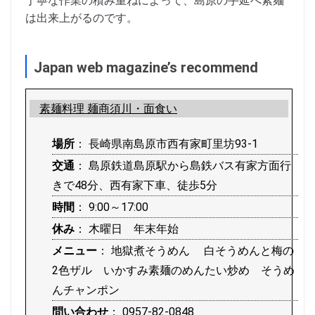
丁寧な作業の積み重ねによって、島原の手延べ素麺
は出来上がるのです。
Japan web magazine’s recommend
素麺料理 麺商須川・面食い
場所
： 長崎県南島原市西有家町里坊93-1
交通
： 島原鉄道島原駅から島鉄バス有家方面行
きで48分、西有家下車、徒歩5分
時間
： 9:00～17:00
休み
： 木曜日 年末年始
メニュー
： 地獄煮そうめん 白そうめんと梅の
2色ザル いかすみ素麺のめんたい炒め そうめ
んチャンポン
問い合わせ
： 0957-82-0848