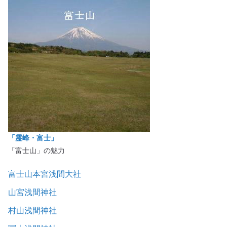
「霊峰・富士」
「富士山」の魅力
富士山本宮浅間大社
山宮浅間神社
村山浅間神社