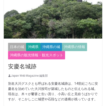
日本の城
沖縄県
沖縄県の城
沖縄県の情報
沖縄県の観光情報・観光スポット
安慶名城跡
Japan Web Magazine 編集部
別名大川グスクとも呼ばれる安慶名城跡は、14世紀ごろに安
慶名を治めていた大川按司が築城したものと伝えられる城。
現在は、木々が鬱蒼と生い茂り、小高い丘と見紛うばかりで
すが、そこかしこに城壁や石段などの遺構が残っています。