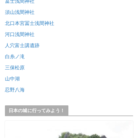
冨士浅間神社
須山浅間神社
北口本宮冨士浅間神社
河口浅間神社
人穴富士講遺跡
白糸ノ滝
三保松原
山中湖
忍野八海
日本の城に行ってみよう！