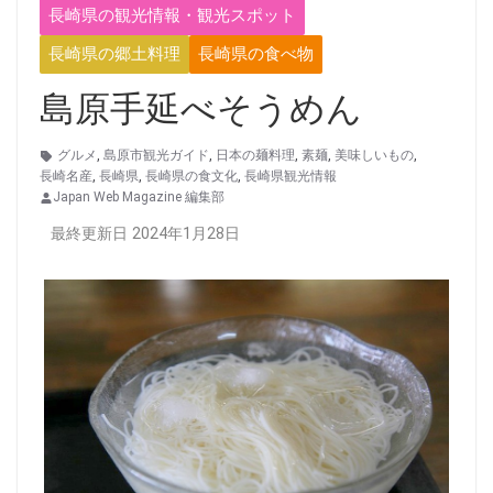
長崎県の観光情報・観光スポット
長崎県の郷土料理
長崎県の食べ物
島原手延べそうめん
グルメ
,
島原市観光ガイド
,
日本の麺料理
,
素麺
,
美味しいもの
,
長崎名産
,
長崎県
,
長崎県の食文化
,
長崎県観光情報
Japan Web Magazine 編集部
最終更新日 2024年1月28日