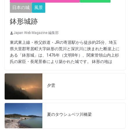
日本の城
風景
鉢形城跡
Japan Web Magazine 編集部
東武東上線・秩父鉄道・JRの寄居駅から徒歩約25分、埼玉
県大里郡寄居町大字鉢形の荒川と深沢川に挟まれた断崖上に
ある「鉢形城」は、1476年（文明8年）、関東管領山内上杉
氏の家臣・長尾景春により築かれた城です。 鉢形の地は
夕雲
夏のタウシュベツ川橋梁