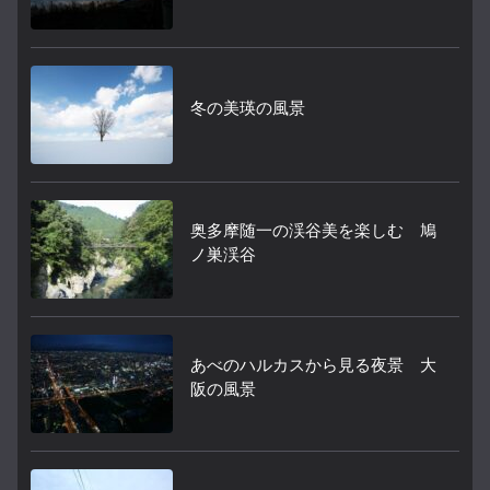
冬の美瑛の風景
奥多摩随一の渓谷美を楽しむ 鳩
ノ巣渓谷
あべのハルカスから見る夜景 大
阪の風景