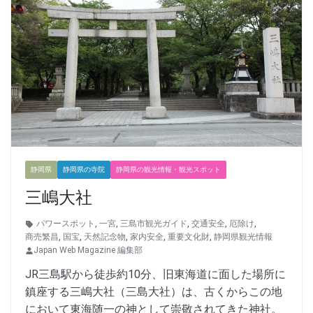
静岡県
静岡県の寺院
静岡県の観光情報・観光スポット
三嶋大社
パワースポット
,
一宮
,
三島市観光ガイド
,
交通安全
,
厄除け
,
商売繁昌
,
国宝
,
天然記念物
,
家内安全
,
重要文化財
,
静岡県観光情報
Japan Web Magazine 編集部
JR三島駅から徒歩約10分、旧東海道に面した場所に
鎮座する三嶋大社（三島大社）は、古くからこの地
において東海随一の神として崇敬されてきた神社。