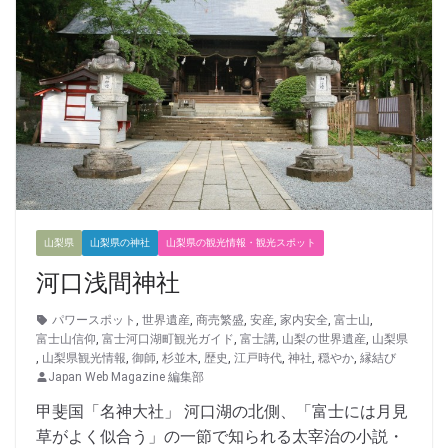
山梨県
山梨県の神社
山梨県の観光情報・観光スポット
河口浅間神社
パワースポット
,
世界遺産
,
商売繁盛
,
安産
,
家内安全
,
富士山
,
富士山信仰
,
富士河口湖町観光ガイド
,
富士講
,
山梨の世界遺産
,
山梨県
,
山梨県観光情報
,
御師
,
杉並木
,
歴史
,
江戸時代
,
神社
,
穏やか
,
縁結び
Japan Web Magazine 編集部
甲斐国「名神大社」 河口湖の北側、「富士には月見
草がよく似合う」の一節で知られる太宰治の小説・