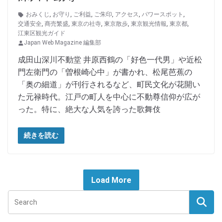
おみくじ
,
お守り
,
ご利益
,
ご朱印
,
アクセス
,
パワースポット
,
交通安全
,
商売繁盛
,
東京の社寺
,
東京散歩
,
東京観光情報
,
東京都
,
江東区観光ガイド
Japan Web Magazine 編集部
成田山深川不動堂 井原西鶴の「好色一代男」や近松
門左衛門の「曽根崎心中」が書かれ、松尾芭蕉の
「奥の細道」が刊行されるなど、町民文化が花開い
た元禄時代。江戸の町人を中心に不動尊信仰が広が
った。特に、絶大な人気を誇った歌舞伎
続きを読む
Load More