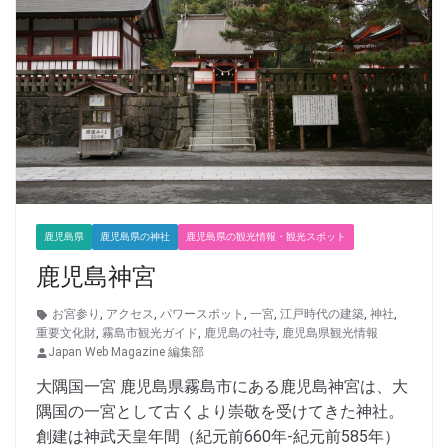
鹿児島県
鹿児島県の神社
鹿児島県の観光情報・観光スポット
鹿児島神宮
お宮参り
,
アクセス
,
パワースポット
,
一宮
,
江戸時代の建築
,
神社
,
重要文化財
,
霧島市観光ガイド
,
鹿児島の社寺
,
鹿児島県観光情報
Japan Web Magazine 編集部
大隅国一宮 鹿児島県霧島市にある鹿児島神宮は、大
隅国の一宮として古くより崇敬を受けてきた神社。
創建は神武天皇年間（紀元前660年-紀元前585年）