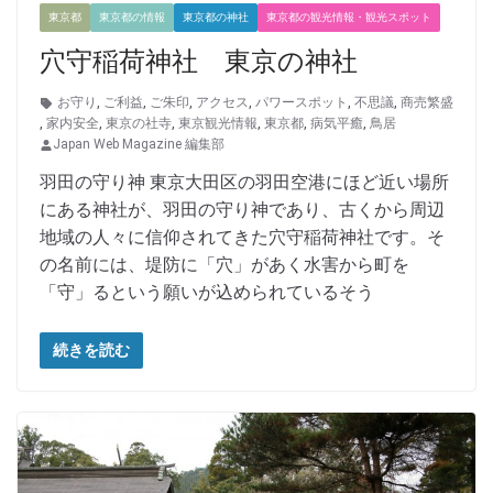
東京都
東京都の情報
東京都の神社
東京都の観光情報・観光スポット
穴守稲荷神社 東京の神社
お守り
,
ご利益
,
ご朱印
,
アクセス
,
パワースポット
,
不思議
,
商売繁盛
,
家内安全
,
東京の社寺
,
東京観光情報
,
東京都
,
病気平癒
,
鳥居
Japan Web Magazine 編集部
羽田の守り神 東京大田区の羽田空港にほど近い場所
にある神社が、羽田の守り神であり、古くから周辺
地域の人々に信仰されてきた穴守稲荷神社です。そ
の名前には、堤防に「穴」があく水害から町を
「守」るという願いが込められているそう
続きを読む