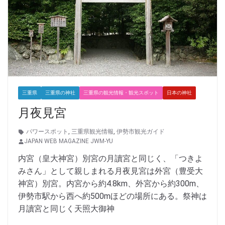
三重県
三重県の神社
三重県の観光情報・観光スポット
日本の神社
月夜見宮
パワースポット
,
三重県観光情報
,
伊勢市観光ガイド
JAPAN WEB MAGAZINE JWM-YU
内宮（皇大神宮）別宮の月讀宮と同じく、「つきよ
みさん」として親しまれる月夜見宮は外宮（豊受大
神宮）別宮。内宮から約4.8km、外宮から約300m、
伊勢市駅から西へ約500mほどの場所にある。祭神は
月讀宮と同じく天照大御神