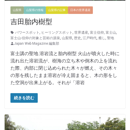
山梨県
山梨県の情報
山梨県の記事
日本の世界遺産
吉田胎内樹型
パワースポット
,
ヒーリングスポット
,
世界遺産
,
富士信仰
,
富士山
,
富士山-信仰の対象と芸術の源泉
,
山梨県
,
歴史
,
江戸時代
,
癒し
,
聖地
Japan Web Magazine 編集部
富士講の聖地 溶岩流と胎内樹型 火山が噴火した時に
流れ出た溶岩流が、樹海の立ち木や倒木の上を流れ
た際、内部に閉じ込められた木々が燃え、その木々
の形を残したまま溶岩が冷え固まると、木の形をし
た空洞が出来上がる。それが「溶岩
続きを読む