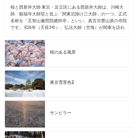
桜と西新井大師 東京・足立区にある西新井大師は、川崎大
師、観福寺大師堂と並ぶ「関東厄除け三大師」の一つ。正式
名称を「五智山遍照院總持寺」といい、真言宗豊山派の寺院
です。 826年（天長3年）、弘法大師（空海）が関東を訪れ
桜のある風景
東京雪景色2
サンピラー