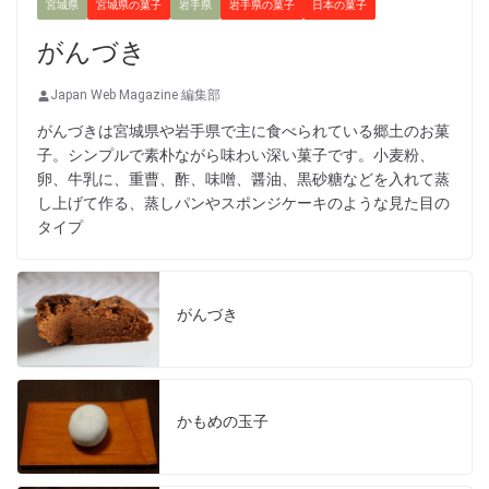
宮城県
宮城県の菓子
岩手県
岩手県の菓子
日本の菓子
がんづき
Japan Web Magazine 編集部
がんづきは宮城県や岩手県で主に食べられている郷土のお菓
子。シンプルで素朴ながら味わい深い菓子です。小麦粉、
卵、牛乳に、重曹、酢、味噌、醤油、黒砂糖などを入れて蒸
し上げて作る、蒸しパンやスポンジケーキのような見た目の
タイプ
がんづき
かもめの玉子