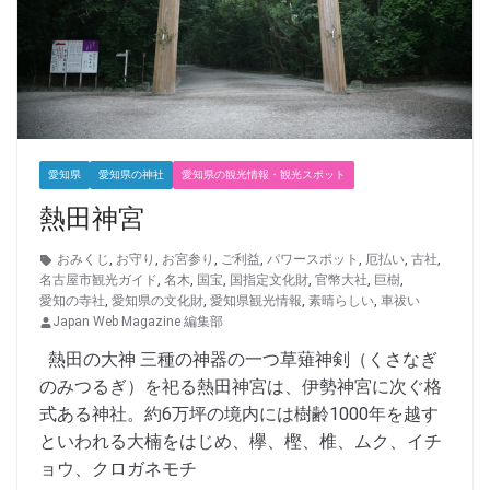
愛知県
愛知県の神社
愛知県の観光情報・観光スポット
熱田神宮
おみくじ
,
お守り
,
お宮参り
,
ご利益
,
パワースポット
,
厄払い
,
古社
,
名古屋市観光ガイド
,
名木
,
国宝
,
国指定文化財
,
官幣大社
,
巨樹
,
愛知の寺社
,
愛知県の文化財
,
愛知県観光情報
,
素晴らしい
,
車祓い
Japan Web Magazine 編集部
熱田の大神 三種の神器の一つ草薙神剣（くさなぎ
のみつるぎ）を祀る熱田神宮は、伊勢神宮に次ぐ格
式ある神社。約6万坪の境内には樹齢1000年を越す
といわれる大楠をはじめ、欅、樫、椎、ムク、イチ
ョウ、クロガネモチ