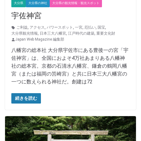
大分県
大分県の神社
大分県の観光情報・観光スポット
宇佐神宮
ご利益
,
アクセス
,
パワースポット
,
一宮
,
厄払い
,
国宝
,
大分県観光情報
,
日本三大八幡宮
,
江戸時代の建築
,
重要文化財
Japan Web Magazine 編集部
八幡宮の総本社 大分県宇佐市にある豊後一の宮「宇
佐神宮」は、全国におよそ4万社あまりある八幡神
社の総本宮。京都の石清水八幡宮、鎌倉の鶴岡八幡
宮（または福岡の筥崎宮）と共に日本三大八幡宮の
一つに数えられる神社だ。創建は72
続きを読む