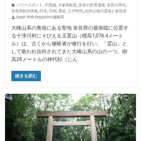
パワースポット
,
不思議
,
大峯奥駈道
,
奈良の世界遺産
,
奈良の寺社
,
奈良県観光情報
,
巨木
,
巨樹
,
歴史
,
江戸時代
,
紀伊山地の霊場と参詣道
Japan Web Magazine 編集部
大峰山系の奥地にある聖地 奈良県の最南端に位置す
る十津川村にそびえる玉置山（標高1,076.4メート
ル）は、古くから修験者が修行を行い、「霊山」と
して敬われ信仰されてきた大峰山系の山の一つ。樹
高28メートルの神代杉（じん
続きを読む