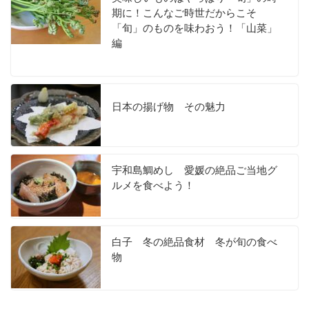
期に！こんなご時世だからこそ
「旬」のものを味わおう！「山菜」
編
日本の揚げ物 その魅力
宇和島鯛めし 愛媛の絶品ご当地グ
ルメを食べよう！
白子 冬の絶品食材 冬が旬の食べ
物