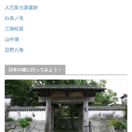
人穴富士講遺跡
白糸ノ滝
三保松原
山中湖
忍野八海
日本の城に行ってみよう！