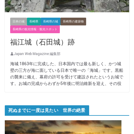
日本の城
長崎県
長崎県の城
長崎県の建築物
長崎県の観光情報・観光スポット
福江城（石田城）跡
Japan Web Magazine 編集部
海城 1863年に完成した、日本国内では最も新しく、かつ城
壁の三方が海に面している日本で唯一の「海城」です。黒船
の襲来に備え、幕府の許可を受けて建設されたというお城で
す。お城の完成からわずか5年後に明治維新を迎え、その役
死ぬまでに一度は見たい 世界の絶景