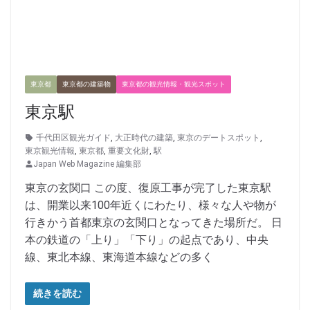
東京都
東京都の建築物
東京都の観光情報・観光スポット
東京駅
千代田区観光ガイド
,
大正時代の建築
,
東京のデートスポット
,
東京観光情報
,
東京都
,
重要文化財
,
駅
Japan Web Magazine 編集部
東京の玄関口 この度、復原工事が完了した東京駅
は、開業以来100年近くにわたり、様々な人や物が
行きかう首都東京の玄関口となってきた場所だ。 日
本の鉄道の「上り」「下り」の起点であり、中央
線、東北本線、東海道本線などの多く
続きを読む