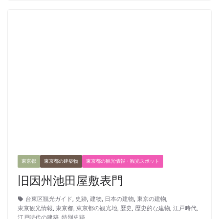
東京都
東京都の建築物
東京都の観光情報・観光スポット
旧因州池田屋敷表門
台東区観光ガイド
,
史跡
,
建物
,
日本の建物
,
東京の建物
,
東京観光情報
,
東京都
,
東京都の観光地
,
歴史
,
歴史的な建物
,
江戸時代
,
江戸時代の建築
,
特別史跡