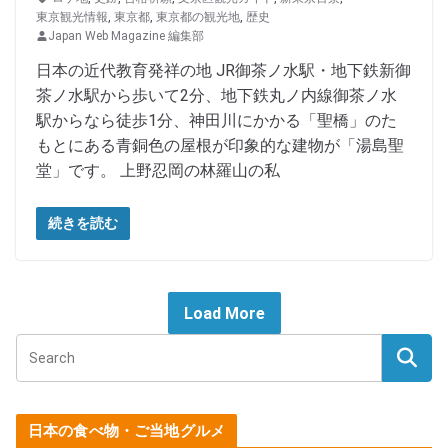
東京観光情報
,
東京都
,
東京都の観光地
,
歴史
Japan Web Magazine 編集部
日本の近代教育発祥の地 JR御茶ノ水駅・地下鉄新御
茶ノ水駅から歩いて2分、地下鉄丸ノ内線御茶ノ水
駅からなら徒歩1分、神田川にかかる「聖橋」のた
もとにある青銅色の屋根が印象的な建物が「湯島聖
堂」です。 上野忍岡の林羅山の私
続きを読む
Load More
日本の食べ物・ご当地グルメ