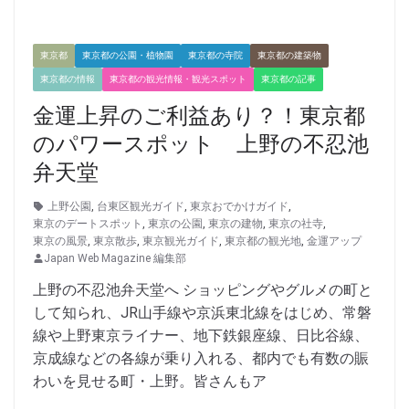
東京都
東京都の公園・植物園
東京都の寺院
東京都の建築物
東京都の情報
東京都の観光情報・観光スポット
東京都の記事
金運上昇のご利益あり？！東京都
のパワースポット 上野の不忍池
弁天堂
上野公園
,
台東区観光ガイド
,
東京おでかけガイド
,
東京のデートスポット
,
東京の公園
,
東京の建物
,
東京の社寺
,
東京の風景
,
東京散歩
,
東京観光ガイド
,
東京都の観光地
,
金運アップ
Japan Web Magazine 編集部
上野の不忍池弁天堂へ ショッピングやグルメの町と
して知られ、JR山手線や京浜東北線をはじめ、常磐
線や上野東京ライナー、地下鉄銀座線、日比谷線、
京成線などの各線が乗り入れる、都内でも有数の賑
わいを見せる町・上野。皆さんもア