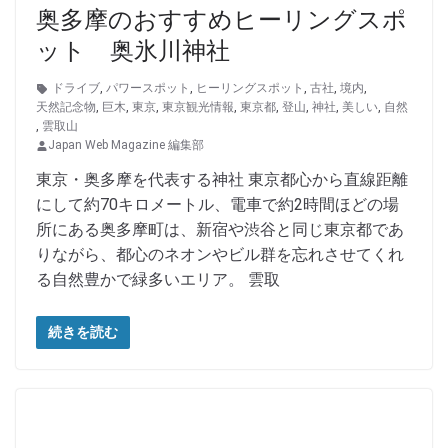
奥多摩のおすすめヒーリングスポ
ット 奥氷川神社
ドライブ
,
パワースポット
,
ヒーリングスポット
,
古社
,
境内
,
天然記念物
,
巨木
,
東京
,
東京観光情報
,
東京都
,
登山
,
神社
,
美しい
,
自然
,
雲取山
Japan Web Magazine 編集部
東京・奥多摩を代表する神社 東京都心から直線距離
にして約70キロメートル、電車で約2時間ほどの場
所にある奥多摩町は、新宿や渋谷と同じ東京都であ
りながら、都心のネオンやビル群を忘れさせてくれ
る自然豊かで緑多いエリア。 雲取
続きを読む