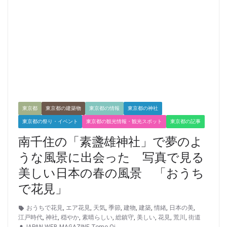
東京都
東京都の建築物
東京都の情報
東京都の神社
東京都の祭り・イベント
東京都の観光情報・観光スポット
東京都の記事
南千住の「素盞雄神社」で夢のよ
うな風景に出会った 写真で見る
美しい日本の春の風景 「おうち
で花見」
おうちで花見
,
エア花見
,
天気
,
季節
,
建物
,
建築
,
情緒
,
日本の美
,
江戸時代
,
神社
,
穏やか
,
素晴らしい
,
総鎮守
,
美しい
,
花見
,
荒川
,
街道