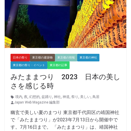
日本の祭り
東京都の建築物
東京都の情報
東京都の神社
東京都の祭り・イベント
東京都の記事
みたままつり 2023 日本の美し
さを感じる時
境内
,
夜
,
幻想的
,
盆踊り
,
神社
,
神道
,
祭り
,
美しい
,
鳥居
Japan Web Magazine 編集部
幽玄で美しい夏のまつり 東京都千代田区の靖国神社
で「みたままつり」が2023年7月13日から開催中で
す。7月16日まで。 「みたままつり」は、靖国神社