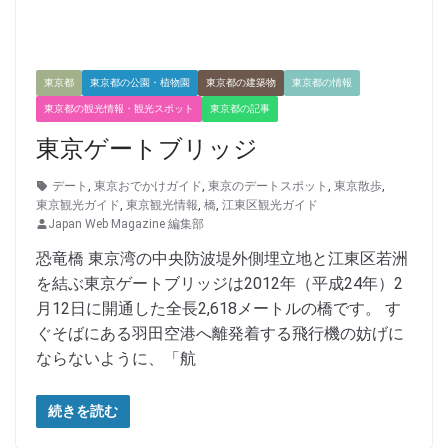
東京都
東京都の公園・植物園
東京都の建築物
東京都の情報
東京都の観光情報・観光スポット
東京都の記事
東京ゲートブリッジ
デート
,
東京おでかけガイド
,
東京のデートスポット
,
東京散歩
,
東京観光ガイド
,
東京観光情報
,
橋
,
江東区観光ガイド
Japan Web Magazine 編集部
恐竜橋 東京湾の中央防波堤外側埋立地と江東区若洲
を結ぶ東京ゲートブリッジは2012年（平成24年）2
月12日に開通した全長2,618メートルの橋です。 す
ぐそばにある羽田空港へ離発着する飛行機の妨げに
ならないように、「航
続きを読む