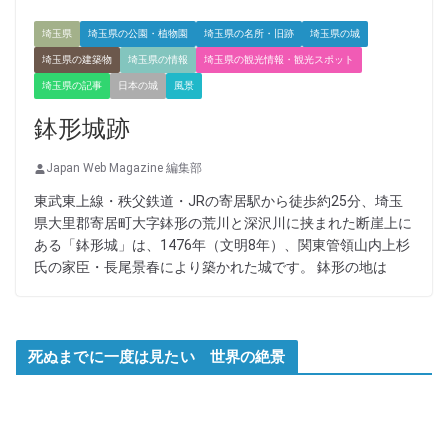
埼玉県
埼玉県の公園・植物園
埼玉県の名所・旧跡
埼玉県の城
埼玉県の建築物
埼玉県の情報
埼玉県の観光情報・観光スポット
埼玉県の記事
日本の城
風景
鉢形城跡
Japan Web Magazine 編集部
東武東上線・秩父鉄道・JRの寄居駅から徒歩約25分、埼玉
県大里郡寄居町大字鉢形の荒川と深沢川に挟まれた断崖上に
ある「鉢形城」は、1476年（文明8年）、関東管領山内上杉
氏の家臣・長尾景春により築かれた城です。 鉢形の地は
死ぬまでに一度は見たい 世界の絶景