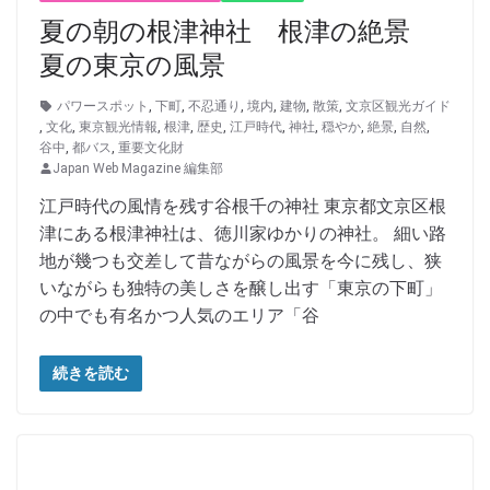
夏の朝の根津神社 根津の絶景
夏の東京の風景
パワースポット
,
下町
,
不忍通り
,
境内
,
建物
,
散策
,
文京区観光ガイド
,
文化
,
東京観光情報
,
根津
,
歴史
,
江戸時代
,
神社
,
穏やか
,
絶景
,
自然
,
谷中
,
都バス
,
重要文化財
Japan Web Magazine 編集部
江戸時代の風情を残す谷根千の神社 東京都文京区根
津にある根津神社は、徳川家ゆかりの神社。 細い路
地が幾つも交差して昔ながらの風景を今に残し、狭
いながらも独特の美しさを醸し出す「東京の下町」
の中でも有名かつ人気のエリア「谷
続きを読む