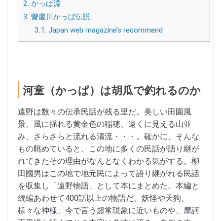
2.
かっぱ淵
3.
曽慶川かっぱ伝説
3.1.
Japan web magazine’s recommend
河童（かっぱ）は胡瓜で釣れるのか
遠野は数々の伝承民話が残る里だ。美しい田園風
景、風に揺れる黄金色の稲穂、遠くに見える山並
み、さらさらと流れる清流・・・。確かに、そんな
もの眺めていると、この地に多くの民話が語り継が
れてきたその理由がなんとなくわかる気がする。柳
田國男はこの地で地元民によって語り継がれる民話
を収集し「遠野物語」として本にまとめた。本編と
続編あわせて400話以上の物語だ。妖怪や天狗、
様々な神様、今で言う超常現象に近いものや、摩訶