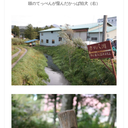
頭のてっぺんが窪んだかっぱ狛犬（右）