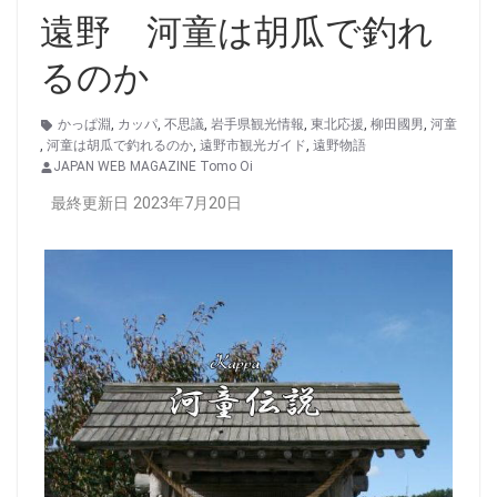
遠野 河童は胡瓜で釣れ
るのか
かっぱ淵
,
カッパ
,
不思議
,
岩手県観光情報
,
東北応援
,
柳田國男
,
河童
,
河童は胡瓜で釣れるのか
,
遠野市観光ガイド
,
遠野物語
JAPAN WEB MAGAZINE Tomo Oi
最終更新日 2023年7月20日