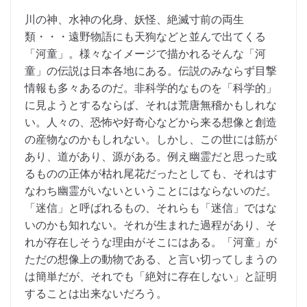
川の神、水神の化身、妖怪、絶滅寸前の両生
類・・・遠野物語にも天狗などと並んで出てくる
「河童」。様々なイメージで描かれるそんな「河
童」の伝説は日本各地にある。伝説のみならず目撃
情報も多々あるのだ。非科学的なものを「科学的」
に見ようとするならば、それは荒唐無稽かもしれな
い。人々の、恐怖や好奇心などから来る想像と創造
の産物なのかもしれない。しかし、この世には筋が
あり、道があり、源がある。例え幽霊だと思った或
るものの正体が枯れ尾花だったとしても、それはす
なわち幽霊がいないということにはならないのだ。
「迷信」と呼ばれるもの、それらも「迷信」ではな
いのかも知れない。それが生まれた過程があり、そ
れが存在しそうな理由がそこにはある。「河童」が
ただの想像上の動物である、と言い切ってしまうの
は簡単だが、それでも「絶対に存在しない」と証明
することは出来ないだろう。