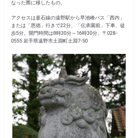
なった際に移したもの。
アクセスは釜石線の遠野駅から早池峰バス「西内」
または「恩徳」行きで22分、「伝承園前」下車、徒
歩5分。開門時間は8時30分～16時30分。〒028-
0555 岩手県遠野市土淵町土淵7-50