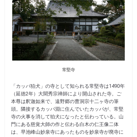
常堅寺
「カッパ狛犬」の寺として知られる常堅寺は1490年
（延徳2年）大聞秀宗禅師により開山された寺。ご
本尊は釈迦如来で、遠野郷の曹洞宗十二ヶ寺の筆
頭。隣接するカッパ淵に住んでいたカッパが、常堅
寺の火事を消して狛犬になったと伝わっている。山
門にある慈覚大師の作と伝わる白木の仁王像二体
は、早池峰山妙泉寺にあったものを妙泉寺が廃寺に