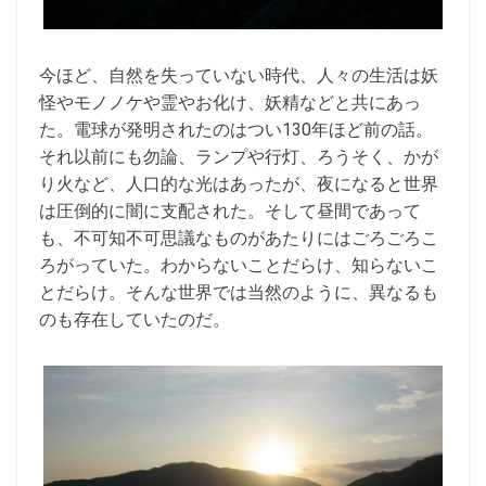
今ほど、自然を失っていない時代、人々の生活は妖
怪やモノノケや霊やお化け、妖精などと共にあっ
た。電球が発明されたのはつい130年ほど前の話。
それ以前にも勿論、ランプや行灯、ろうそく、かが
り火など、人口的な光はあったが、夜になると世界
は圧倒的に闇に支配された。そして昼間であって
も、不可知不可思議なものがあたりにはごろごろこ
ろがっていた。わからないことだらけ、知らないこ
とだらけ。そんな世界では当然のように、異なるも
のも存在していたのだ。