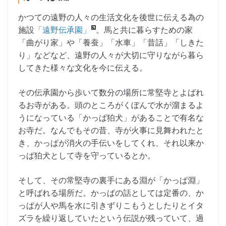
かつての遠野の人々の生活文化を後世に伝える為の
施設
「遠野伝承園」
。馬と共に暮らすための家
「曲がり家」や「養蚕」「水車」「昔話」「しきた
り」などなど、遠野の人々が大切に守りながら暮ら
してきた様々な文化を今に伝える。
その伝承園から歩いて数分の場所に常堅寺とよばれ
るお寺がある。頭のところがくぼんで水が溜まるよ
うになっている「かっぱ狛犬」があることで有名な
お寺だ。なんでもその昔、寺が火事に見舞われたと
き、かっぱが消火の手伝いをしてくれ、それ以来か
っぱ狛犬として寺を守っているとか。
そして、その常堅寺の裏手にある淵が「かっぱ淵」
と呼ばれる場所だ。かっぱの話としては定番の、か
っぱが人や馬を水に引きずりこもうとしたりとイタ
ズラを繰り返していたという伝説が残っていて、過