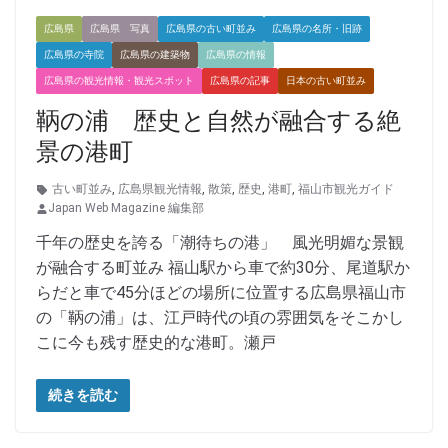
広島県
広島県 写真
広島県の古い町並み
広島県の名所・旧跡
広島県の寺院
広島県の建築物
広島県の情報
広島県の観光情報・観光スポット
広島県の記事
日本の古い町並み
鞆の浦 歴史と自然が融合する絶
景の港町
古い町並み
,
広島県観光情報
,
散策
,
歴史
,
港町
,
福山市観光ガイド
Japan Web Magazine 編集部
千年の歴史を誇る「潮待ちの港」 風光明媚な景観
が融合する町並み 福山駅から車で約30分、尾道駅か
らだと車で45分ほどの場所に位置する広島県福山市
の「鞆の浦」は、江戸時代の頃の雰囲気をそこかし
こに今も残す歴史的な港町。瀬戸
続きを読む