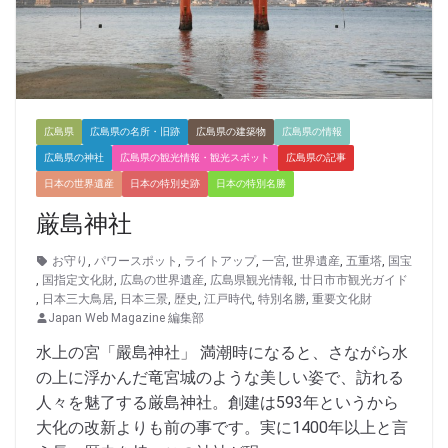
広島県
広島県の名所・旧跡
広島県の建築物
広島県の情報
広島県の神社
広島県の観光情報・観光スポット
広島県の記事
日本の世界遺産
日本の特別史跡
日本の特別名勝
厳島神社
お守り
,
パワースポット
,
ライトアップ
,
一宮
,
世界遺産
,
五重塔
,
国宝
,
国指定文化財
,
広島の世界遺産
,
広島県観光情報
,
廿日市市観光ガイド
,
日本三大鳥居
,
日本三景
,
歴史
,
江戸時代
,
特別名勝
,
重要文化財
Japan Web Magazine 編集部
水上の宮「嚴島神社」 満潮時になると、さながら水
の上に浮かんだ竜宮城のような美しい姿で、訪れる
人々を魅了する厳島神社。創建は593年というから
大化の改新よりも前の事です。実に1400年以上と言