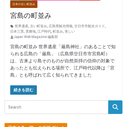
日本の古い町並み
宮島の町並み
世界遺産
,
古い町並み
,
広島県観光情報
,
廿日市市観光ガイド
,
日本三景
,
景勝地
,
江戸時代
,
町並み
,
美しい
Japan Web Magazine 編集部
宮島の町並み 世界遺産「厳島神社」のあることで知
られる広島の「厳島」（広島県廿日市市宮島町）
は、古来より島そのものが自然崇拝の信仰の対象で
あったとも伝えられる場所で、江戸時代以降は「宮
島」とも呼ばれて広く知られてきました
続きを読む