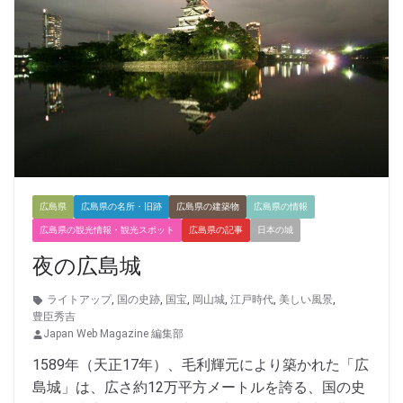
広島県
広島県の名所・旧跡
広島県の建築物
広島県の情報
広島県の観光情報・観光スポット
広島県の記事
日本の城
夜の広島城
ライトアップ
,
国の史跡
,
国宝
,
岡山城
,
江戸時代
,
美しい風景
,
豊臣秀吉
Japan Web Magazine 編集部
1589年（天正17年）、毛利輝元により築かれた「広
島城」は、広さ約12万平方メートルを誇る、国の史