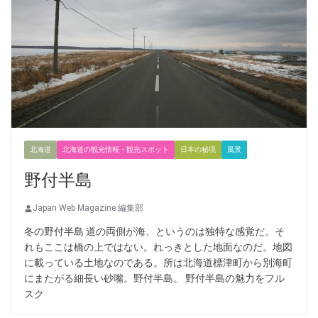
北海道
北海道の観光情報・観光スポット
日本の秘境
風景
野付半島
Japan Web Magazine 編集部
冬の野付半島 道の両側が海、というのは独特な感覚だ。そ
れもここは橋の上ではない。れっきとした地面なのだ。地図
に載っている土地なのである。所は北海道標津町から別海町
にまたがる細長い砂嘴。野付半島。 野付半島の魅力をフル
スク