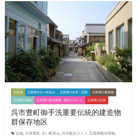
広島県
広島県の古い町並み
広島県の名所・旧跡
広島県の建築物
広島県の情報
広島県の観光情報・観光スポット
広島県の記事
呉市豊町御手洗重要伝統的建造物
群保存地区
伝統
,
入母屋造
,
古い町並み
,
呉市観光ガイド
,
広島県観光情報
,