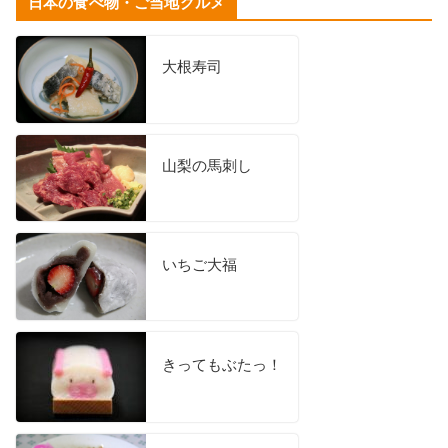
日本の食べ物・ご当地グルメ
大根寿司
山梨の馬刺し
いちご大福
きってもぶたっ！