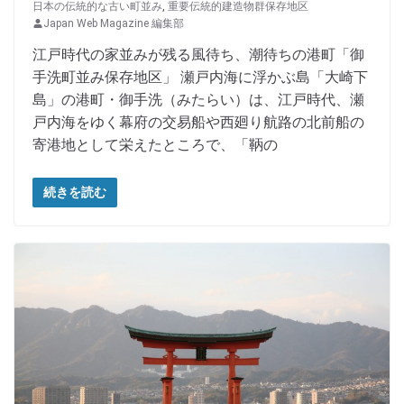
日本の伝統的な古い町並み
,
重要伝統的建造物群保存地区
Japan Web Magazine 編集部
江戸時代の家並みが残る風待ち、潮待ちの港町「御
手洗町並み保存地区」 瀬戸内海に浮かぶ島「大崎下
島」の港町・御手洗（みたらい）は、江戸時代、瀬
戸内海をゆく幕府の交易船や西廻り航路の北前船の
寄港地として栄えたところで、「鞆の
続きを読む