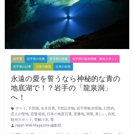
岩手県
岩手県の名勝
岩手県の情報
岩手県の観光情報・観光スポット
岩手県の記事
日本の秘境
日本の自然
永遠の愛を誓うなら神秘的な青の
地底湖で！？岩手の「龍泉洞」
へ！
デート
,
不思議
,
名水百選
,
天然記念物
,
岩手県観光情報
,
幻想的
,
恋人の聖地
,
恋愛成就
,
日本の地質百選
,
景勝地
,
洞窟
,
美しい
,
自然
,
観光スポット
,
雪解け水
,
青
Japan Web Magazine 編集部