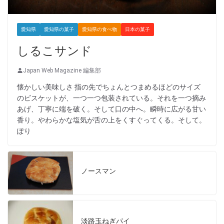
愛知県
愛知県の菓子
愛知県の食べ物
日本の菓子
しるこサンド
Japan Web Magazine 編集部
懐かしい美味しさ 指の先でちょんとつまめるほどのサイズ
のビスケットが、一つ一つ包装されている。それを一つ摘み
あげ、丁寧に端を破く。そして口の中へ。瞬時に広がる甘い
香り。やわらかな塩気が舌の上をくすぐってくる。そして。
ぽり
ノースマン
淡路玉ねぎパイ