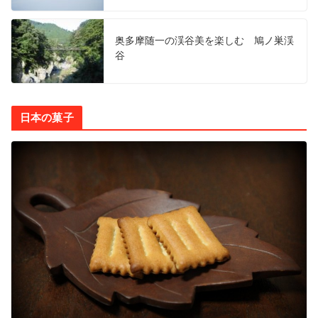
奥多摩随一の渓谷美を楽しむ 鳩ノ巣渓
谷
日本の菓子