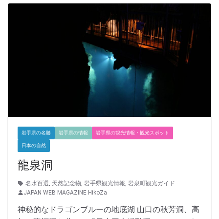
岩手県の名勝
岩手県の情報
岩手県の観光情報・観光スポット
日本の自然
龍泉洞
名水百選
,
天然記念物
,
岩手県観光情報
,
岩泉町観光ガイド
JAPAN WEB MAGAZINE HikoZa
神秘的なドラゴンブルーの地底湖 山口の秋芳洞、高