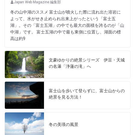
Japan Web Magazine 編集部
冬の山中湖のススメ 富士山が噴火した際に流れ出た溶岩に
よって、水がせき止められ出来上がったという「富士五
湖」。その「富士五湖」の中でも最大の面積を誇るのが「山
中湖」です。 富士五湖の中で最も東側に位置し、湖面の標
高は約9
文豪ゆかりの絶景シリーズ 伊豆・天城
の名瀑「浄蓮の滝」へ
富士山を歩いて登らずに、富士山からの
絶景を見る方法！
冬の美瑛の風景