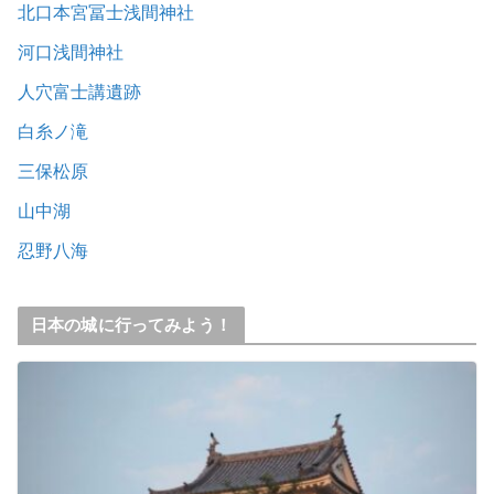
北口本宮冨士浅間神社
河口浅間神社
人穴富士講遺跡
白糸ノ滝
三保松原
山中湖
忍野八海
日本の城に行ってみよう！