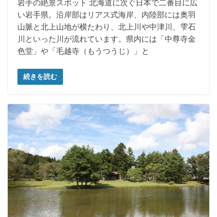
岩手の絶景スポット 北海道に次ぐ日本で二番目に広
い岩手県。沿岸部はリアス式海岸、内陸部には奥羽
山脈と北上山地が横たわり、北上川や中津川、雫石
川といった川が流れています。県内には「中尊寺金
色堂」や「毛越寺（もうつうじ）」と
続きを読む