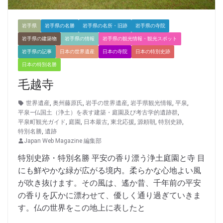
岩手県
岩手県の名勝
岩手県の名所・旧跡
岩手県の寺院
岩手県の建築物
岩手県の情報
岩手県の観光情報・観光スポット
岩手県の記事
日本の世界遺産
日本の寺院
日本の特別史跡
日本の特別名勝
毛越寺
世界遺産
,
奥州藤原氏
,
岩手の世界遺産
,
岩手県観光情報
,
平泉
,
平泉―仏国土（浄土）を表す建築・庭園及び考古学的遺跡群
,
平泉町観光ガイド
,
庭園
,
日本最古
,
東北応援
,
源頼朝
,
特別史跡
,
特別名勝
,
遺跡
Japan Web Magazine 編集部
特別史跡・特別名勝 平安の香り漂う浄土庭園と寺 目
にも鮮やかな緑が広がる境内。柔らかな心地よい風
が吹き抜けます。その風は、遙か昔、千年前の平安
の香りを仄かに漂わせて、優しく通り過ぎていきま
す。仏の世界をこの地上に表したと