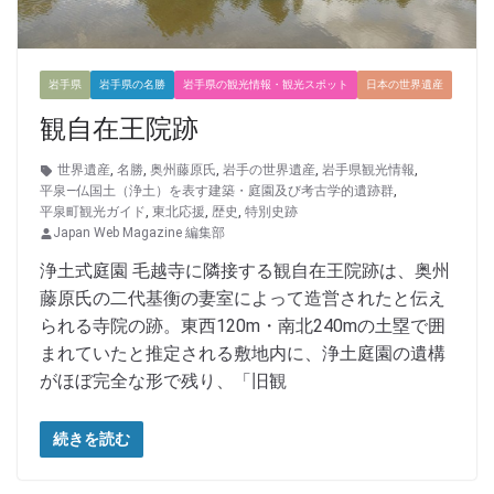
岩手県
岩手県の名勝
岩手県の観光情報・観光スポット
日本の世界遺産
観自在王院跡
世界遺産
,
名勝
,
奥州藤原氏
,
岩手の世界遺産
,
岩手県観光情報
,
平泉―仏国土（浄土）を表す建築・庭園及び考古学的遺跡群
,
平泉町観光ガイド
,
東北応援
,
歴史
,
特別史跡
Japan Web Magazine 編集部
浄土式庭園 毛越寺に隣接する観自在王院跡は、奥州
藤原氏の二代基衡の妻室によって造営されたと伝え
られる寺院の跡。東西120m・南北240mの土塁で囲
まれていたと推定される敷地内に、浄土庭園の遺構
がほぼ完全な形で残り、「旧観
続きを読む