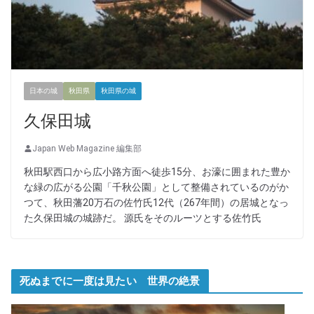
日本の城
秋田県
秋田県の城
久保田城
Japan Web Magazine 編集部
秋田駅西口から広小路方面へ徒歩15分、お濠に囲まれた豊か
な緑の広がる公園「千秋公園」として整備されているのがか
つて、秋田藩20万石の佐竹氏12代（267年間）の居城となっ
た久保田城の城跡だ。 源氏をそのルーツとする佐竹氏
死ぬまでに一度は見たい 世界の絶景