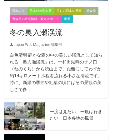
日本の冬
日本の特別名勝
美しい日本の風景
青森県
青森県の観光情報・観光スポット
風景
冬の奥入瀬渓流
Japan Web Magazine 編集部
白色清明 静かな森の中の美しい渓流として知ら
れる「奥入瀬渓流」は、十和田湖畔の子ノ口
（ねのくち）から焼山まで、距離にしてわずか
約14キロメートル程を流れる小さな清流です。
特に、新緑の季節や紅葉の頃にはその景観の美
しさで多
一度は見たい 一度は行き
たい 日本各地の風景