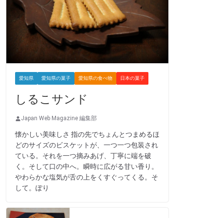
愛知県
愛知県の菓子
愛知県の食べ物
日本の菓子
しるこサンド
Japan Web Magazine 編集部
懐かしい美味しさ 指の先でちょんとつまめるほ
どのサイズのビスケットが、一つ一つ包装され
ている。それを一つ摘みあげ、丁寧に端を破
く。そして口の中へ。瞬時に広がる甘い香り。
やわらかな塩気が舌の上をくすぐってくる。そ
して。ぽり