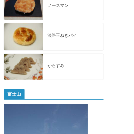
ノースマン
淡路玉ねぎパイ
からすみ
富士山