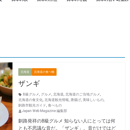
北海道
北海道の食べ物
ザンギ
B級グルメ
,
グルメ
,
北海道
,
北海道のご当地グルメ
,
北海道の食文化
,
北海道観光情報
,
唐揚げ
,
美味しいもの
,
釧路市観光ガイド
,
食べもの
Japan Web Magazine 編集部
釧路発祥のB級グルメ 知らない人にとっては何
とも不思議な音だ。「ザンギ」。音だけではど