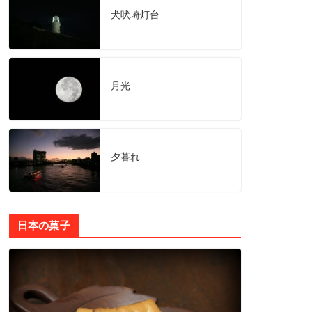
犬吠埼灯台
月光
夕暮れ
日本の菓子