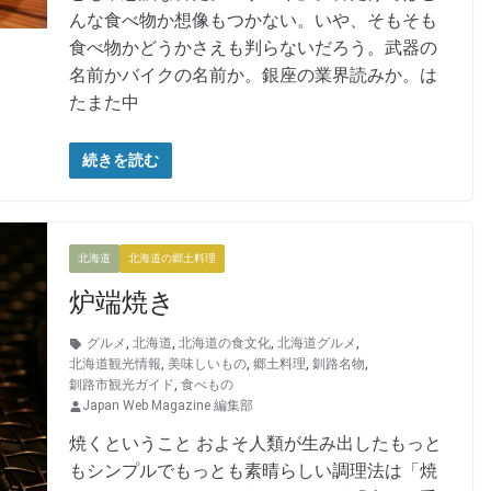
んな食べ物か想像もつかない。いや、そもそも
食べ物かどうかさえも判らないだろう。武器の
名前かバイクの名前か。銀座の業界読みか。は
たまた中
続きを読む
北海道
北海道の郷土料理
炉端焼き
グルメ
,
北海道
,
北海道の食文化
,
北海道グルメ
,
北海道観光情報
,
美味しいもの
,
郷土料理
,
釧路名物
,
釧路市観光ガイド
,
食べもの
Japan Web Magazine 編集部
焼くということ およそ人類が生み出したもっと
もシンプルでもっとも素晴らしい調理法は「焼