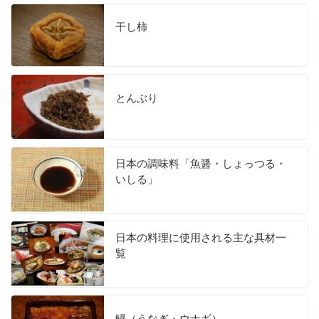
干し柿
とんぶり
日本の調味料「魚醤・しょっつる・
いしる」
日本の料理に使用される主な具材一
覧
鰻（うなぎ・ウナギ）