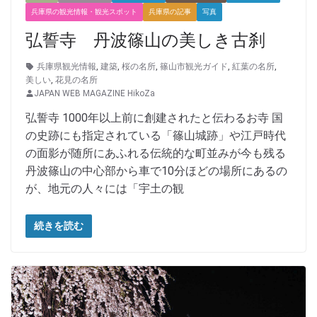
兵庫県の観光情報・観光スポット
兵庫県の記事
写真
弘誓寺 丹波篠山の美しき古刹
兵庫県観光情報
,
建築
,
桜の名所
,
篠山市観光ガイド
,
紅葉の名所
,
美しい
,
花見の名所
JAPAN WEB MAGAZINE HikoZa
弘誓寺 1000年以上前に創建されたと伝わるお寺 国
の史跡にも指定されている「篠山城跡」や江戸時代
の面影が随所にあふれる伝統的な町並みが今も残る
丹波篠山の中心部から車で10分ほどの場所にあるの
が、地元の人々には「宇土の観
続きを読む