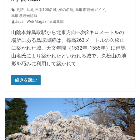
史跡
,
山城
,
日本100名城
,
桜の名所
,
鳥取市観光ガイド
,
鳥取県観光情報
Japan Web Magazine 編集部
山陰本線鳥取駅から北東方向へ約2キロメートルの
場所にある鳥取城跡は、標高263メートルの久松山
に築かれた城。天文年間（1532年-1555年）に但馬
山名氏により築かれたといわれる城で、久松山の地
形を巧みに利用して築かれて
続きを読む