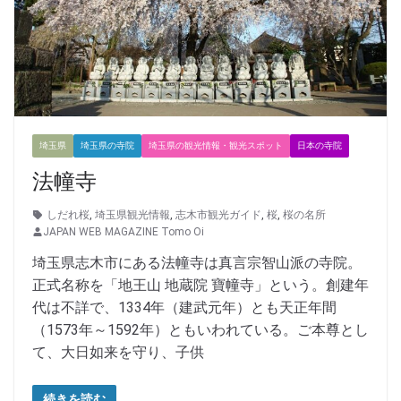
埼玉県
埼玉県の寺院
埼玉県の観光情報・観光スポット
日本の寺院
法幢寺
しだれ桜
,
埼玉県観光情報
,
志木市観光ガイド
,
桜
,
桜の名所
JAPAN WEB MAGAZINE Tomo Oi
埼玉県志木市にある法幢寺は真言宗智山派の寺院。
正式名称を「地王山 地蔵院 寶幢寺」という。創建年
代は不詳で、1334年（建武元年）とも天正年間
（1573年～1592年）ともいわれている。ご本尊とし
て、大日如来を守り、子供
続きを読む