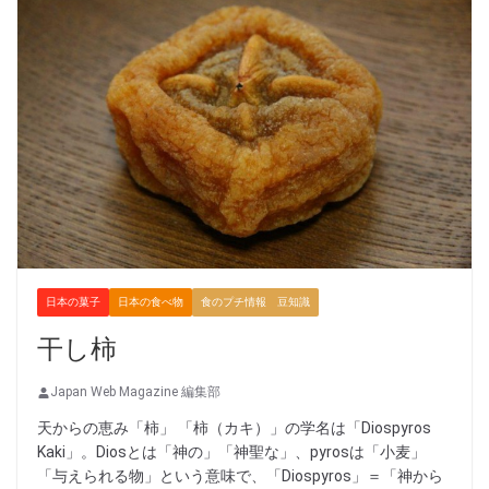
日本の菓子
日本の食べ物
食のプチ情報 豆知識
干し柿
Japan Web Magazine 編集部
天からの恵み「柿」 「柿（カキ）」の学名は「Diospyros
Kaki」。Diosとは「神の」「神聖な」、pyrosは「小麦」
「与えられる物」という意味で、「Diospyros」＝「神から