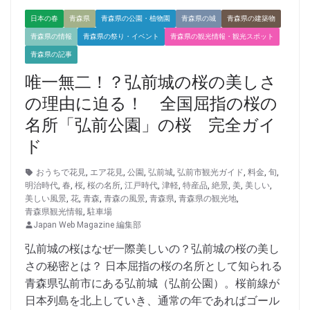
日本の春
青森県
青森県の公園・植物園
青森県の城
青森県の建築物
青森県の情報
青森県の祭り・イベント
青森県の観光情報・観光スポット
青森県の記事
唯一無二！？弘前城の桜の美しさ
の理由に迫る！ 全国屈指の桜の
名所「弘前公園」の桜 完全ガイ
ド
おうちで花見
,
エア花見
,
公園
,
弘前城
,
弘前市観光ガイド
,
料金
,
旬
,
明治時代
,
春
,
桜
,
桜の名所
,
江戸時代
,
津軽
,
特産品
,
絶景
,
美
,
美しい
,
美しい風景
,
花
,
青森
,
青森の風景
,
青森県
,
青森県の観光地
,
青森県観光情報
,
駐車場
Japan Web Magazine 編集部
弘前城の桜はなぜ一際美しいの？弘前城の桜の美し
さの秘密とは？ 日本屈指の桜の名所として知られる
青森県弘前市にある弘前城（弘前公園）。桜前線が
日本列島を北上していき、通常の年であればゴール