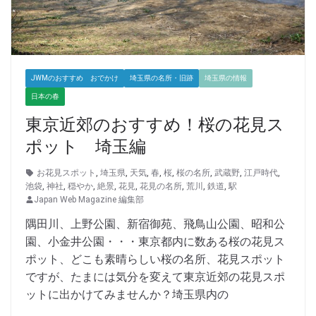
JWMのおすすめ おでかけ
埼玉県の名所・旧跡
埼玉県の情報
日本の春
東京近郊のおすすめ！桜の花見ス
ポット 埼玉編
お花見スポット
,
埼玉県
,
天気
,
春
,
桜
,
桜の名所
,
武蔵野
,
江戸時代
,
池袋
,
神社
,
穏やか
,
絶景
,
花見
,
花見の名所
,
荒川
,
鉄道
,
駅
Japan Web Magazine 編集部
隅田川、上野公園、新宿御苑、飛鳥山公園、昭和公
園、小金井公園・・・東京都内に数ある桜の花見ス
ポット、どこも素晴らしい桜の名所、花見スポット
ですが、たまには気分を変えて東京近郊の花見スポ
ットに出かけてみませんか？埼玉県内の