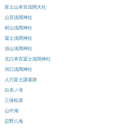
富士山本宮浅間大社
山宮浅間神社
村山浅間神社
冨士浅間神社
須山浅間神社
北口本宮冨士浅間神社
河口浅間神社
人穴富士講遺跡
白糸ノ滝
三保松原
山中湖
忍野八海