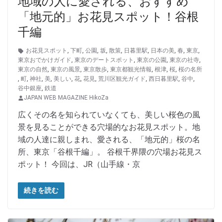
地域の人に愛される、おすすめ
「地元的」お花見スポット！谷根
千編
お花見スポット
,
下町
,
公園
,
坂
,
散策
,
日暮里駅
,
日本の美
,
春
,
東京
,
東京おでかけガイド
,
東京のデートスポット
,
東京の公園
,
東京の社寺
,
東京の自然
,
東京の風景
,
東京散歩
,
東京都観光情報
,
根津
,
桜
,
桜の名所
,
町
,
神社
,
美
,
美しい
,
花
,
花見
,
荒川区観光ガイド
,
西日暮里駅
,
谷中
,
谷中銀座
,
鉄道
JAPAN WEB MAGAZINE HikoZa
広くその名を知られていなくても、美しい桜色の風
景を見ることができる穴場的なお花見スポット。地
域の人達に親しまれ、愛される、「地元的」桜の名
所、東京「谷根千編」。 谷根千界隈の穴場お花見ス
ポット！ 今回は、JR（山手線・京
続きを読む