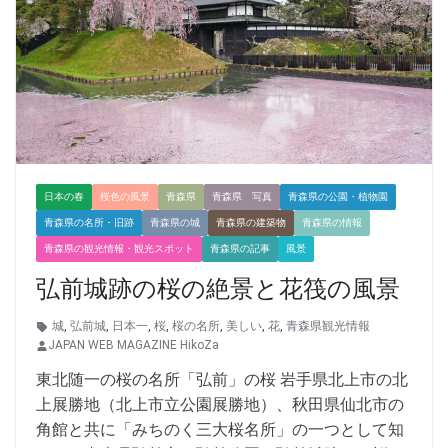
日本の春
桜色の風景
青森県
青森県 写真
青森県の公園・植物園
青森県の名所・旧跡
青森県の城
青森県の建築物
青森県の情報
青森県の観光情報・観光スポット
青森県の記事
風景
弘前城跡の桜の絶景と花筏の風景
城
,
弘前城
,
日本一
,
桜
,
桜の名所
,
美しい
,
花
,
青森県観光情報
JAPAN WEB MAGAZINE HikoZa
東北随一の桜の名所「弘前」の桜 岩手県北上市の北
上展勝地（北上市立公園展勝地）、秋田県仙北市の
角館と共に「みちのく三大桜名所」の一つとして知