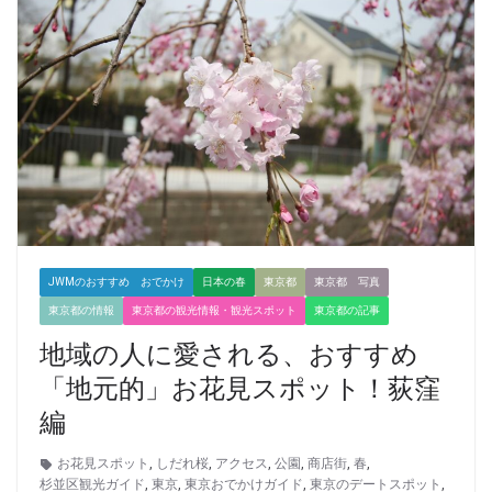
JWMのおすすめ おでかけ
日本の春
東京都
東京都 写真
東京都の情報
東京都の観光情報・観光スポット
東京都の記事
地域の人に愛される、おすすめ
「地元的」お花見スポット！荻窪
編
お花見スポット
,
しだれ桜
,
アクセス
,
公園
,
商店街
,
春
,
杉並区観光ガイド
,
東京
,
東京おでかけガイド
,
東京のデートスポット
,