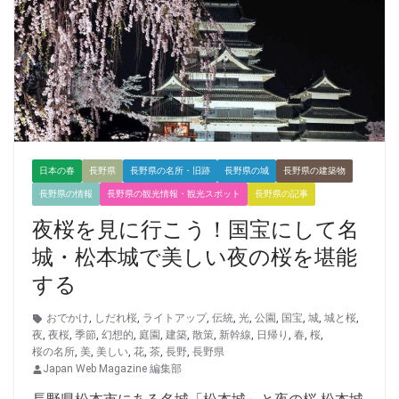
日本の春
長野県
長野県の名所・旧跡
長野県の城
長野県の建築物
長野県の情報
長野県の観光情報・観光スポット
長野県の記事
夜桜を見に行こう！国宝にして名
城・松本城で美しい夜の桜を堪能
する
おでかけ
,
しだれ桜
,
ライトアップ
,
伝統
,
光
,
公園
,
国宝
,
城
,
城と桜
,
夜
,
夜桜
,
季節
,
幻想的
,
庭園
,
建築
,
散策
,
新幹線
,
日帰り
,
春
,
桜
,
桜の名所
,
美
,
美しい
,
花
,
茶
,
長野
,
長野県
Japan Web Magazine 編集部