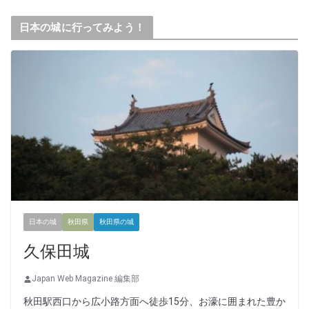
日本の城に行ってみよう！
日本の城
秋田県
秋田県の城
久保田城
Japan Web Magazine 編集部
秋田駅西口から広小路方面へ徒歩15分、お濠に囲まれた豊か