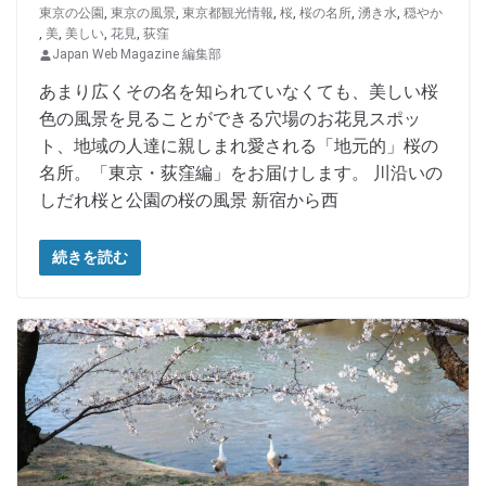
東京の公園
,
東京の風景
,
東京都観光情報
,
桜
,
桜の名所
,
湧き水
,
穏やか
,
美
,
美しい
,
花見
,
荻窪
Japan Web Magazine 編集部
あまり広くその名を知られていなくても、美しい桜
色の風景を見ることができる穴場のお花見スポッ
ト、地域の人達に親しまれ愛される「地元的」桜の
名所。「東京・荻窪編」をお届けします。 川沿いの
しだれ桜と公園の桜の風景 新宿から西
続きを読む