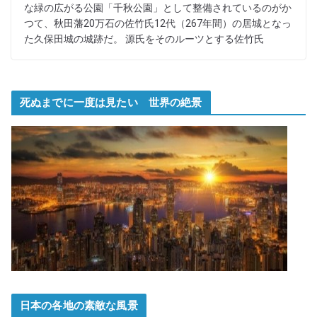
な緑の広がる公園「千秋公園」として整備されているのがか
つて、秋田藩20万石の佐竹氏12代（267年間）の居城となっ
た久保田城の城跡だ。 源氏をそのルーツとする佐竹氏
死ぬまでに一度は見たい 世界の絶景
日本の各地の素敵な風景