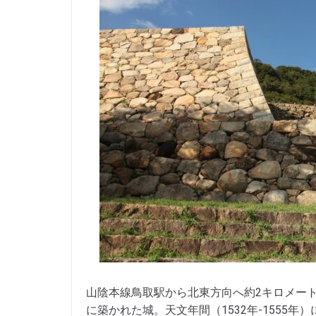
山陰本線鳥取駅から北東方向へ約2キロメート
に築かれた城。天文年間（1532年-1555