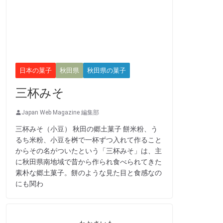
日本の菓子
秋田県
秋田県の菓子
三杯みそ
Japan Web Magazine 編集部
三杯みそ（小豆） 秋田の郷土菓子 餅米粉、う
るち米粉、小豆を桝で一杯ずつ入れて作ること
からその名がついたという「三杯みそ」は、主
に秋田県南地域で昔から作られ食べられてきた
素朴な郷土菓子。餅のような見た目と食感なの
にも関わ