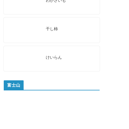
わかさいも
干し柿
けいらん
富士山