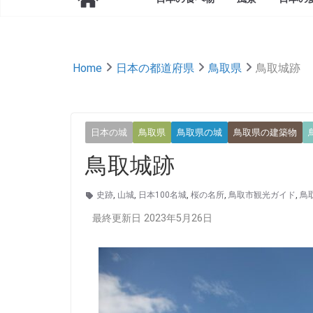
Home
日本の都道府県
鳥取県
鳥取城跡
日本の城
鳥取県
鳥取県の城
鳥取県の建築物
鳥取城跡
史跡
,
山城
,
日本100名城
,
桜の名所
,
鳥取市観光ガイド
,
鳥
最終更新日 2023年5月26日