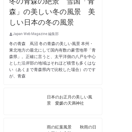
冬の青森の絶景 雪国「青
森」の美しい冬の風景 美
しい日本の冬の風景
Japan Web Magazine 編集部
冬の青森 蔦沼 冬の青森の美しい風景 本州・
東北地方の最北にして国内有数の豪雪地帯「青
森県」。正確に言うと、太平洋側の八戸を中心
とした沿岸部の地域はそれほど積雪も多くはな
い（あくまで青森県内で比較した場合）のです
が、青森
日本のお正月の美しい風
景 愛媛の天満神社
雨の紅葉風景 秋雨の日