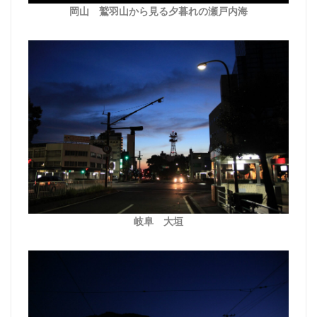
岡山 鷲羽山から見る夕暮れの瀬戸内海
岐阜 大垣