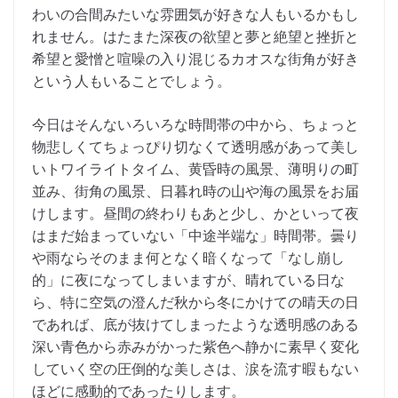
わいの合間みたいな雰囲気が好きな人もいるかもし
れません。はたまた深夜の欲望と夢と絶望と挫折と
希望と愛憎と喧噪の入り混じるカオスな街角が好き
という人もいることでしょう。
今日はそんないろいろな時間帯の中から、ちょっと
物悲しくてちょっぴり切なくて透明感があって美し
いトワイライトタイム、黄昏時の風景、薄明りの町
並み、街角の風景、日暮れ時の山や海の風景をお届
けします。昼間の終わりもあと少し、かといって夜
はまだ始まっていない「中途半端な」時間帯。曇り
や雨ならそのまま何となく暗くなって「なし崩し
的」に夜になってしまいますが、晴れている日な
ら、特に空気の澄んだ秋から冬にかけての晴天の日
であれば、底が抜けてしまったような透明感のある
深い青色から赤みがかった紫色へ静かに素早く変化
していく空の圧倒的な美しさは、涙を流す暇もない
ほどに感動的であったりします。