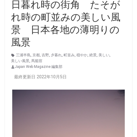
日暮れ時の街角 たそが
れ時の町並みの美しい風
景 日本各地の薄明りの
風景
三浦半島
,
京都
,
吉野
,
夕暮れ
,
町並み
,
穏やか
,
絶景
,
美しい
,
美しい風景
,
馬籠宿
Japan Web Magazine 編集部
最終更新日 2022年10月5日