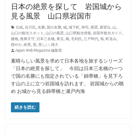
日本の絶景を探して 岩国城から
見る風景 山口県岩国市
伝統
,
吉川氏
,
名勝
,
国の名勝
,
城
,
城下町
,
寿司
,
展望
,
展望台
,
山
,
山口の観光スポット
,
山口の風景
,
山口県観光情報
,
岩国市観光ガイド
,
建物
,
復興天守
,
日本三名橋
,
東京
,
橋
,
毛利氏
,
江戸時代
,
海
,
町並み
,
穏やか
,
絶景
,
美
,
美しい
,
雄大
Japan Web Magazine 編集部
素晴らしい風景を求めて日本各地を旅するシリーズ
「日本の絶景を探して」 今回は日本三名橋の一つ
で国の名勝にも指定されている「錦帯橋」を見下ろ
す山の上に立つ岩国城を訪れます。 岩国城からの眺
め お城から見る錦帯橋と瀬戸内海
続きを読む