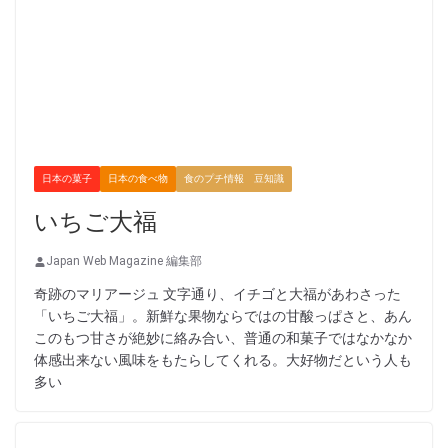
日本の菓子
日本の食べ物
食のプチ情報 豆知識
いちご大福
Japan Web Magazine 編集部
奇跡のマリアージュ 文字通り、イチゴと大福があわさった
「いちご大福」。新鮮な果物ならではの甘酸っぱさと、あん
このもつ甘さが絶妙に絡み合い、普通の和菓子ではなかなか
体感出来ない風味をもたらしてくれる。大好物だという人も
多い