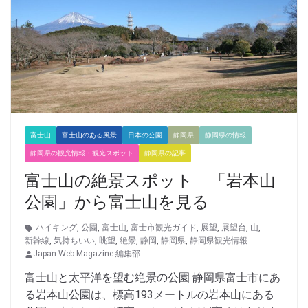
富士山
富士山のある風景
日本の公園
静岡県
静岡県の情報
静岡県の観光情報・観光スポット
静岡県の記事
富士山の絶景スポット 「岩本山
公園」から富士山を見る
ハイキング
,
公園
,
富士山
,
富士市観光ガイド
,
展望
,
展望台
,
山
,
新幹線
,
気持ちいい
,
眺望
,
絶景
,
静岡
,
静岡県
,
静岡県観光情報
Japan Web Magazine 編集部
富士山と太平洋を望む絶景の公園 静岡県富士市にあ
る岩本山公園は、標高193メートルの岩本山にある