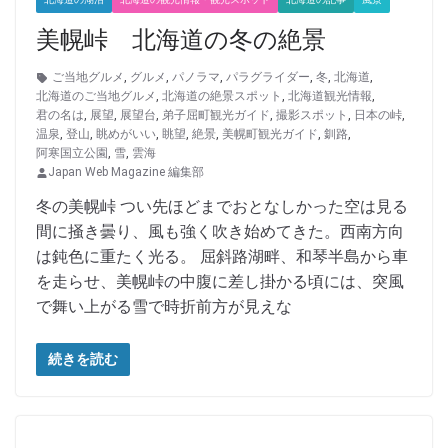
美幌峠 北海道の冬の絶景
ご当地グルメ
,
グルメ
,
パノラマ
,
パラグライダー
,
冬
,
北海道
,
北海道のご当地グルメ
,
北海道の絶景スポット
,
北海道観光情報
,
君の名は
,
展望
,
展望台
,
弟子屈町観光ガイド
,
撮影スポット
,
日本の峠
,
温泉
,
登山
,
眺めがいい
,
眺望
,
絶景
,
美幌町観光ガイド
,
釧路
,
阿寒国立公園
,
雪
,
雲海
Japan Web Magazine 編集部
冬の美幌峠 つい先ほどまでおとなしかった空は見る
間に掻き曇り、風も強く吹き始めてきた。西南方向
は鈍色に重たく光る。 屈斜路湖畔、和琴半島から車
を走らせ、美幌峠の中腹に差し掛かる頃には、突風
で舞い上がる雪で時折前方が見えな
続きを読む