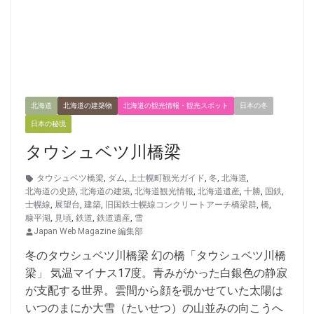
北海道
北海道の建築物
北海道の観光情報・観光スポット
日本の冬
日本の秘境
タウシュベツ川橋梁
タウシュベツ橋梁
,
ダム
,
上士幌町観光ガイド
,
冬
,
北海道
,
北海道の史跡
,
北海道の建築
,
北海道観光情報
,
北海道遺産
,
十勝
,
国鉄
,
士幌線
,
展望台
,
建築
,
旧国鉄士幌線コンクリートアーチ橋梁群
,
橋
,
糠平湖
,
見頃
,
鉄道
,
鉄道遺産
,
雪
Japan Web Magazine 編集部
冬のタウシュベツ川橋梁 幻の橋「タウシュベツ川橋
梁」 気温マイナス17度。青みがかった白銀色の静寂
が支配する世界。雲間から顔を覗かせていた太陽は
いつのまにか大雪（たいせつ）の山並みの向こうへ