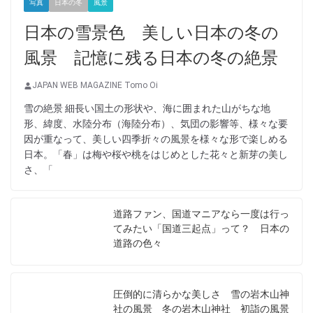
写真
日本の冬
風景
日本の雪景色 美しい日本の冬の
風景 記憶に残る日本の冬の絶景
JAPAN WEB MAGAZINE Tomo Oi
雪の絶景 細長い国土の形状や、海に囲まれた山がちな地
形、緯度、水陸分布（海陸分布）、気団の影響等、様々な要
因が重なって、美しい四季折々の風景を様々な形で楽しめる
日本。「春」は梅や桜や桃をはじめとした花々と新芽の美し
さ、「
道路ファン、国道マニアなら一度は行っ
てみたい「国道三起点」って？ 日本の
道路の色々
圧倒的に清らかな美しさ 雪の岩木山神
社の風景 冬の岩木山神社 初詣の風景