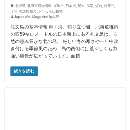
北海道
,
北海道観光情報
,
展望台
,
日本海
,
昆布
,
民宿
,
灯台
,
特産品
,
珍味
,
礼文町観光ガイド
,
高山植物
Japan Web Magazine 編集部
礼文島の基本情報 輝く海、切り立つ岩。北海道稚内
の西59キロメートルの日本海上にある礼文島は、自
然の恵み豊かな北の島。 厳しい冬の寒さや一年中吹
き付ける季節風のため、島の西側には荒々しくも力
強い風景が広がっています。面積
続きを読む