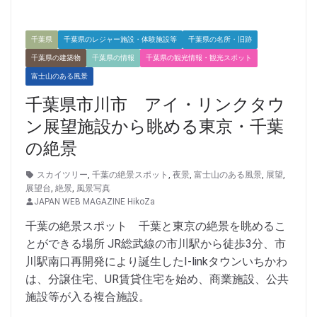
千葉県
千葉県のレジャー施設・体験施設等
千葉県の名所・旧跡
千葉県の建築物
千葉県の情報
千葉県の観光情報・観光スポット
富士山のある風景
千葉県市川市 アイ・リンクタウ
ン展望施設から眺める東京・千葉
の絶景
スカイツリー
,
千葉の絶景スポット
,
夜景
,
富士山のある風景
,
展望
,
展望台
,
絶景
,
風景写真
JAPAN WEB MAGAZINE HikoZa
千葉の絶景スポット 千葉と東京の絶景を眺めるこ
とができる場所 JR総武線の市川駅から徒歩3分、市
川駅南口再開発により誕生したI-linkタウンいちかわ
は、分譲住宅、UR賃貸住宅を始め、商業施設、公共
施設等が入る複合施設。