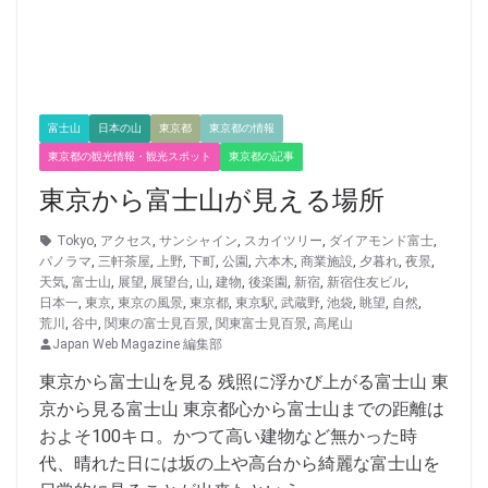
富士山
日本の山
東京都
東京都の情報
東京都の観光情報・観光スポット
東京都の記事
東京から富士山が見える場所
Tokyo
,
アクセス
,
サンシャイン
,
スカイツリー
,
ダイアモンド富士
,
パノラマ
,
三軒茶屋
,
上野
,
下町
,
公園
,
六本木
,
商業施設
,
夕暮れ
,
夜景
,
天気
,
富士山
,
展望
,
展望台
,
山
,
建物
,
後楽園
,
新宿
,
新宿住友ビル
,
日本一
,
東京
,
東京の風景
,
東京都
,
東京駅
,
武蔵野
,
池袋
,
眺望
,
自然
,
荒川
,
谷中
,
関東の富士見百景
,
関東富士見百景
,
高尾山
Japan Web Magazine 編集部
東京から富士山を見る 残照に浮かび上がる富士山 東
京から見る富士山 東京都心から富士山までの距離は
およそ100キロ。かつて高い建物など無かった時
代、晴れた日には坂の上や高台から綺麗な富士山を