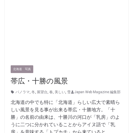
北海道 写真
帯広・十勝の風景
パノラマ
,
冬
,
展望台
,
春
,
美しい
,
雪
Japan Web Magazine 編集部
北海道の中でも特に「北海道」らしい広大で素晴ら
しい風景を見る事が出来る帯広・十勝地方。「十
勝」の名前の由来は、十勝川の河口が「乳房」のよ
うに二つに分かれていることからアイヌ語で「乳
房」を意味する「トプカチ」から来ていると