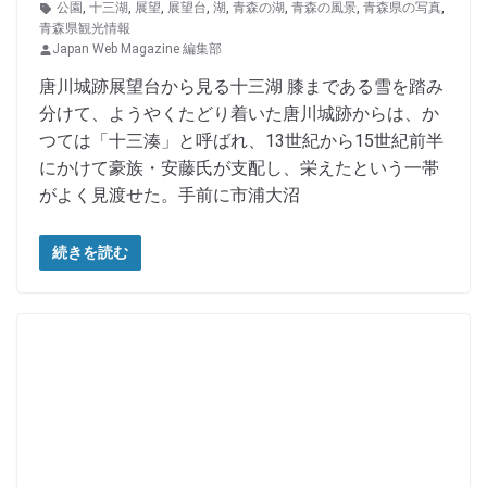
公園
,
十三湖
,
展望
,
展望台
,
湖
,
青森の湖
,
青森の風景
,
青森県の写真
,
青森県観光情報
Japan Web Magazine 編集部
唐川城跡展望台から見る十三湖 膝まである雪を踏み
分けて、ようやくたどり着いた唐川城跡からは、か
つては「十三湊」と呼ばれ、13世紀から15世紀前半
にかけて豪族・安藤氏が支配し、栄えたという一帯
がよく見渡せた。手前に市浦大沼
続きを読む