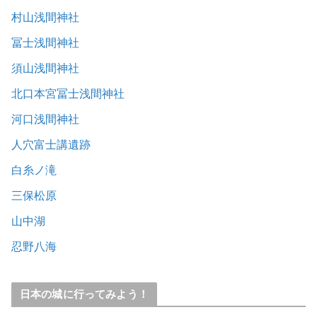
村山浅間神社
冨士浅間神社
須山浅間神社
北口本宮冨士浅間神社
河口浅間神社
人穴富士講遺跡
白糸ノ滝
三保松原
山中湖
忍野八海
日本の城に行ってみよう！