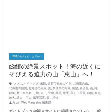
JWMのおすすめ おでかけ
函館の絶景スポット！海の近くに
そびえる迫力の山「恵山」へ！
つつじ
,
ハイキング
,
函館
,
函館市観光ガイド
,
北海道の山
,
北海道の自然
,
北海道の風景
,
夏
,
奈良県の写真
,
展望
,
展望台
,
山
,
岬
,
散策
,
新日本百名山
,
旅
,
火山
,
登山
,
眺望
,
絶景
,
美しい風景
,
自然
,
観光
,
雄大
,
雄大 巨大
,
風景写真
,
高山植物
Japan Web Magazine 編集部
ガイドブックや観光サイトに掲載されている、一般