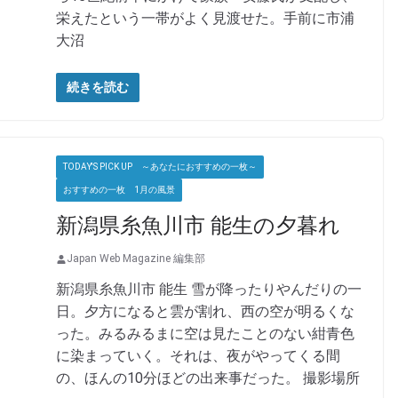
栄えたという一帯がよく見渡せた。手前に市浦
大沼
続きを読む
TODAY'S PICK UP ～あなたにおすすめの一枚～
おすすめの一枚 1月の風景
新潟県糸魚川市 能生の夕暮れ
Japan Web Magazine 編集部
新潟県糸魚川市 能生 雪が降ったりやんだりの一
日。夕方になると雲が割れ、西の空が明るくな
った。みるみるまに空は見たことのない紺青色
に染まっていく。それは、夜がやってくる間
の、ほんの10分ほどの出来事だった。 撮影場所