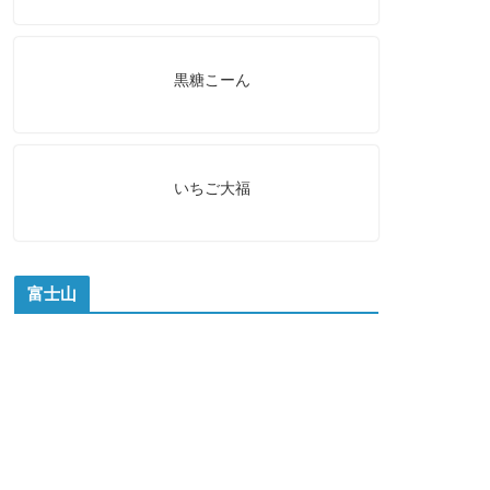
黒糖こーん
いちご大福
富士山