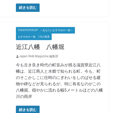
続きを読む
TODAY'S PICK UP ～あなたにおすすめの一枚～
おすすめの一枚 1月の風景
近江八幡 八幡堀
Japan Web Magazine 編集部
今も古き良き時代の町並みが残る滋賀県近江八
幡は、近江商人と水郷で知られる町。今も、町
のそこかしこに往時のにぎわいをしのばせる建
物や碑などが見られるが、特に有名なのがこの
八幡掘。穏やかに流れる幅5メートルほどの八幡
川の両岸
続きを読む