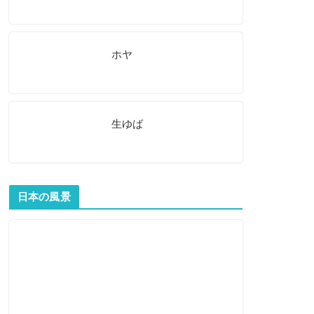
ホヤ
生ゆば
日本の風景