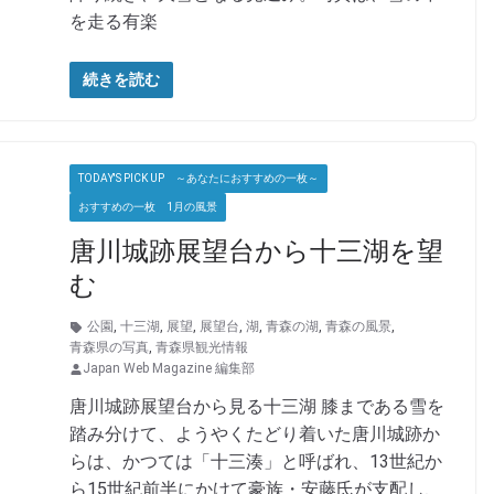
を走る有楽
続きを読む
TODAY'S PICK UP ～あなたにおすすめの一枚～
おすすめの一枚 1月の風景
唐川城跡展望台から十三湖を望
む
公園
,
十三湖
,
展望
,
展望台
,
湖
,
青森の湖
,
青森の風景
,
青森県の写真
,
青森県観光情報
Japan Web Magazine 編集部
唐川城跡展望台から見る十三湖 膝まである雪を
踏み分けて、ようやくたどり着いた唐川城跡か
らは、かつては「十三湊」と呼ばれ、13世紀か
ら15世紀前半にかけて豪族・安藤氏が支配し、