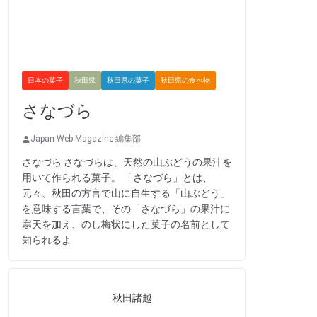
日本の菓子
秋田県
秋田県の菓子
秋田県の食べ物
さなづら
Japan Web Magazine 編集部
さなづら さなづらは、天然の山ぶどうの果汁を
用いて作られる菓子。 「さなづら」とは、
元々、秋田の方言で山に自生する「山ぶどう」
を意味する言葉で、その「さなづら」の果汁に
寒天を加え、のし梅状にした菓子の名前として
知られるよ
秋田諸越