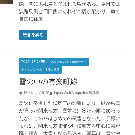
際、間に大毛島と呼ばれる島がある。今日では
淡路島側と四国側にそれぞれ橋が架かり、車で
自由に往来
続きを読む
TODAY'S PICK UP ～あなたにおすすめの一枚～
おすすめの一枚 1月の風景
雪の中の有楽町線
鉄道のある風景
Japan Web Magazine 編集部
急速に発達した低気圧の影響により、朝から雪
が降った関東地方。昼前には冷たい雨に変わっ
たが、この冬はじめての積雪となった。予報に
よれば、関東地方北部や甲信地方を中心に雪が
降り続き、大雪となる見込み。写真は、雪の中