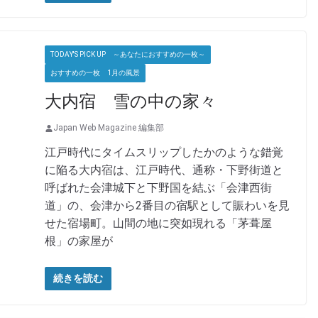
TODAY'S PICK UP ～あなたにおすすめの一枚～
おすすめの一枚 1月の風景
大内宿 雪の中の家々
Japan Web Magazine 編集部
江戸時代にタイムスリップしたかのような錯覚
に陥る大内宿は、江戸時代、通称・下野街道と
呼ばれた会津城下と下野国を結ぶ「会津西街
道」の、会津から2番目の宿駅として賑わいを見
せた宿場町。山間の地に突如現れる「茅葺屋
根」の家屋が
続きを読む