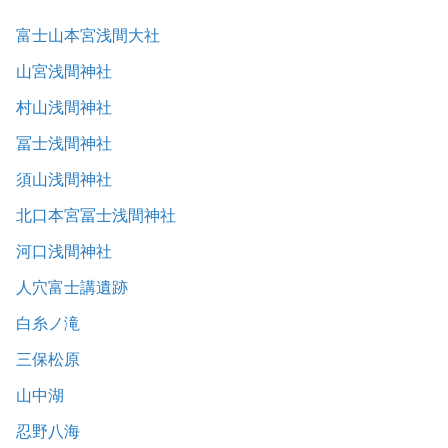
富士山本宮浅間大社
山宮浅間神社
村山浅間神社
冨士浅間神社
須山浅間神社
北口本宮冨士浅間神社
河口浅間神社
人穴富士講遺跡
白糸ノ滝
三保松原
山中湖
忍野八海