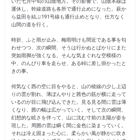
いだ七月中旬の山陰地方。その影響で、山陰本線は
運休し、幹線道路も各所で通行止めになった。萩か
ら益田を結ぶ191号線も通行止めとなり、仕方なく
山間の道を行く。
時折、ふと雨が止み、梅雨明けも間近である事を匂
わせつつ、次の瞬間、そうは行かぬとばかりにまた
突如雨脚が強くなる。そんな気まぐれな空模様の
中、のんびり車を走らせ、ある峠に差し掛かったと
きの事。
何気なく西の空に目をやると、山の稜線の少し上辺
りの雲が割れ、薄ぼんやりと茜色の筋が横に走って
いるのが目に飛び込んできた。見る見る間に雲は薄
くなり、茜の幅は広がっていく。そして次の瞬間、
幻想的な眩さを伴って、山に沈む寸前の太陽が姿を
現した。周囲の雲は瞬く間に金色に染まっていく。
それは冷え固まった心に、柔らかい風が静かに吹き