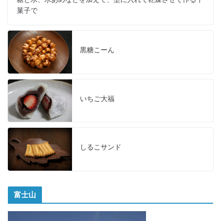
菓子で
黒糖こーん
いちご大福
しるこサンド
富士山