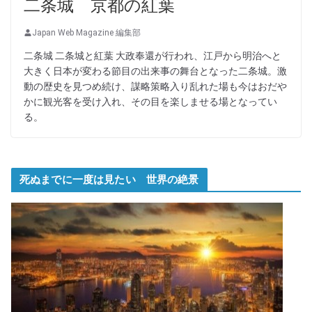
二条城 京都の紅葉
Japan Web Magazine 編集部
二条城 二条城と紅葉 大政奉還が行われ、江戸から明治へと
大きく日本が変わる節目の出来事の舞台となった二条城。激
動の歴史を見つめ続け、謀略策略入り乱れた場も今はおだや
かに観光客を受け入れ、その目を楽しませる場となってい
る。
死ぬまでに一度は見たい 世界の絶景