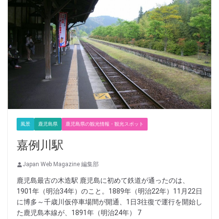
風景
鹿児島県
鹿児島県の観光情報・観光スポット
嘉例川駅
Japan Web Magazine 編集部
鹿児島最古の木造駅 鹿児島に初めて鉄道が通ったのは、
1901年（明治34年）のこと。1889年（明治22年）11月22日
に博多～千歳川仮停車場間が開通、1日3往復で運行を開始し
た鹿児島本線が、1891年（明治24年） 7