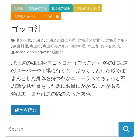
北海道
北海道の情報
北海道の記事
北海道の郷土料理
北海道の食べ物
日本の食べ物
ゴッコ汁
冬の味覚
,
北海道
,
北海道の郷土料理
,
北海道の食文化
,
北海道グルメ
,
家庭料理
,
恵山町
,
恵山町のグルメ
,
漁師料理
,
郷土食
,
食べもの
,
魚
Japan Web Magazine 編集部
北海道の郷土料理 ゴッコ汁（ごっこ汁） 冬の北海道
のスーパーや市場に行くと、ぷっくりとした形でぽ
よんとした身体を持つ些かユーモラスでちょっと不
思議な見た目をした魚にお目にかかることがある。
色は黒、または黒の縞の入った灰色
続きを読む