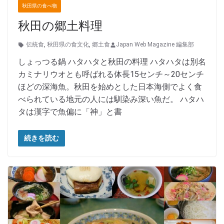
秋田県の食べ物
秋田の郷土料理
伝統食
,
秋田県の食文化
,
郷土食
Japan Web Magazine 編集部
しょっつる鍋 ハタハタと秋田の料理 ハタハタは別名
カミナリウオとも呼ばれる体長15センチ～20センチ
ほどの深海魚。秋田を始めとした日本海側でよく食
べられている地元の人には馴染み深い魚だ。 ハタハ
タは漢字で魚偏に「神」と書
続きを読む