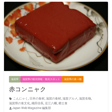
滋賀県
滋賀県の観光情報・観光スポット
滋賀県の食べ物
赤コンニャク
こんにゃく
,
日本の食材
,
滋賀の食材
,
滋賀グルメ
,
滋賀名物
,
滋賀県の食文化
,
織田信長
,
近江八幡
,
郷土食
Japan Web Magazine 編集部