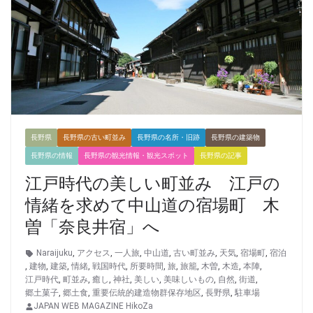
長野県
長野県の古い町並み
長野県の名所・旧跡
長野県の建築物
長野県の情報
長野県の観光情報・観光スポット
長野県の記事
江戸時代の美しい町並み 江戸の
情緒を求めて中山道の宿場町 木
曽「奈良井宿」へ
Naraijuku
,
アクセス
,
一人旅
,
中山道
,
古い町並み
,
天気
,
宿場町
,
宿泊
,
建物
,
建築
,
情緒
,
戦国時代
,
所要時間
,
旅
,
旅籠
,
木曽
,
木造
,
本陣
,
江戸時代
,
町並み
,
癒し
,
神社
,
美しい
,
美味しいもの
,
自然
,
街道
,
郷土菓子
,
郷土食
,
重要伝統的建造物群保存地区
,
長野県
,
駐車場
JAPAN WEB MAGAZINE HikoZa