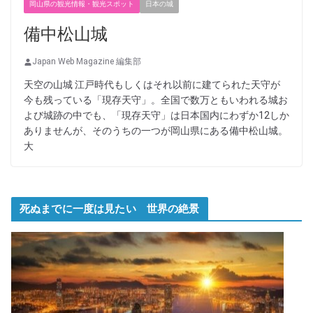
岡山県の観光情報・観光スポット
日本の城
備中松山城
Japan Web Magazine 編集部
天空の山城 江戸時代もしくはそれ以前に建てられた天守が
今も残っている「現存天守」。全国で数万ともいわれる城お
よび城跡の中でも、「現存天守」は日本国内にわずか12しか
ありませんが、そのうちの一つが岡山県にある備中松山城。
大
死ぬまでに一度は見たい 世界の絶景