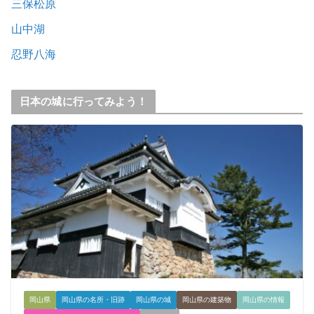
三保松原
山中湖
忍野八海
日本の城に行ってみよう！
岡山県
岡山県の名所・旧跡
岡山県の城
岡山県の建築物
岡山県の情報