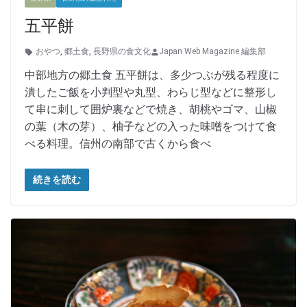
五平餅
おやつ
,
郷土食
,
長野県の食文化
Japan Web Magazine 編集部
中部地方の郷土食 五平餅は、多少つぶが残る程度に
潰したご飯を小判型や丸型、わらじ型などに整形し
て串に刺して囲炉裏などで焼き、胡桃やゴマ、山椒
の葉（木の芽）、柚子などの入った味噌をつけて食
べる料理。信州の南部で古くから食べ
続きを読む