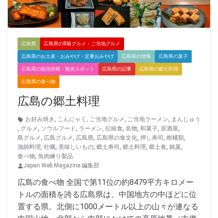
広島県
広島県のB級グルメ・ご当地グルメ
広島県のお土産・おみやげ・定番おみやげ
広島県の情報
広島県の菓子
広島県の観光情報・観光スポット
広島県の記事
広島県の郷土料理
広島県の食べ物
広島の郷土料理
お好み焼き
,
こんにゃく
,
ご当地グルメ
,
ご当地ラーメン
,
まんじゅう
,
グルメ
,
ソウルフード
,
ラーメン
,
伝統食
,
名物
,
和菓子
,
居酒屋
,
島グルメ
,
広島グルメ
,
広島県
,
広島県の食文化
,
押し寿司
,
柑橘類
,
漁師料理
,
牡蠣
,
美味しいもの
,
郷土寿司
,
郷土料理
,
郷土食
,
銘菓
,
食べ物
,
魚肉練り製品
Japan Web Magazine 編集部
広島の食べ物 全国で第11位の約8479平方キロメー
トルの面積を誇る広島県は、中国地方の中ほどに位
置する県。北側に1000メートル以上の山々が連なる