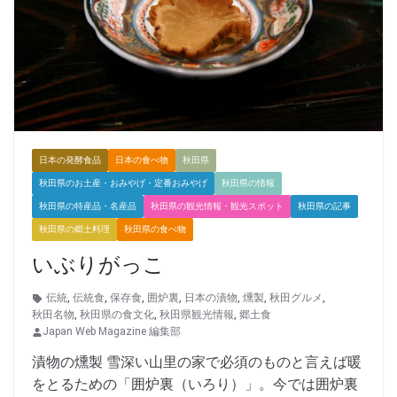
日本の発酵食品
日本の食べ物
秋田県
秋田県のお土産・おみやげ・定番おみやげ
秋田県の情報
秋田県の特産品・名産品
秋田県の観光情報・観光スポット
秋田県の記事
秋田県の郷土料理
秋田県の食べ物
いぶりがっこ
伝統
,
伝統食
,
保存食
,
囲炉裏
,
日本の漬物
,
燻製
,
秋田グルメ
,
秋田名物
,
秋田県の食文化
,
秋田県観光情報
,
郷土食
Japan Web Magazine 編集部
漬物の燻製 雪深い山里の家で必須のものと言えば暖
をとるための「囲炉裏（いろり）」。今では囲炉裏