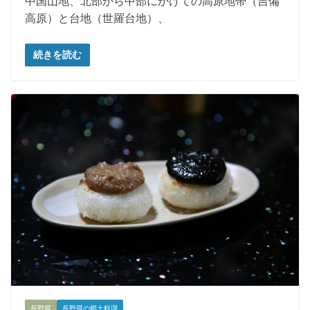
中国山地、北部から中部にかけての高原地帯（吉備
高原）と台地（世羅台地）、
続きを読む
長野県
長野県の郷土料理