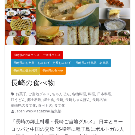
長崎県のB級グルメ・ご当地グルメ
長崎県のお土産・おみやげ・定番おみやげ
長崎県の特産品・名産品
長崎県の郷土料理
長崎県の食べ物
長崎の食べ物
お菓子
,
ご当地グルメ
,
ちゃんぽん
,
名物料理
,
料理
,
日本料理
,
皿うどん
,
郷土料理
,
郷土食
,
長崎
,
長崎ちゃんぽん
,
長崎名物
,
長崎県の食文化
,
食べもの
,
食文化
Japan Web Magazine 編集部
「長崎の郷土料理・長崎ご当地グルメ」 日本とヨー
ロッパと中国の交歓 1549年に種子島にポルトガル人