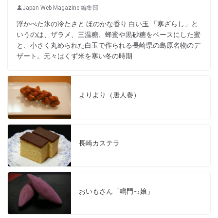
Japan Web Magazine 編集部
浮かべた氷の冷たさと ほのかな香り 白い玉 「寒ざらし」と
いうのは、ザラメ、三温糖、蜂蜜や黒砂糖をベースにした蜜
と、小さく丸められた白玉で作られる長崎県の島原名物のデ
ザート。元々はくず米を寒い冬の時期
よりより（唐人巻）
長崎カステラ
おいもさん「鳴門っ娘」