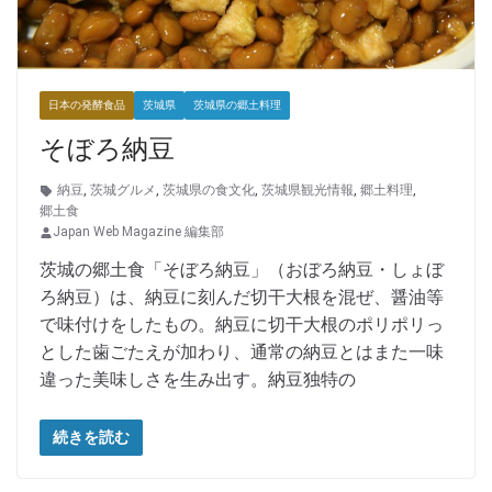
日本の発酵食品
茨城県
茨城県の郷土料理
そぼろ納豆
納豆
,
茨城グルメ
,
茨城県の食文化
,
茨城県観光情報
,
郷土料理
,
郷土食
Japan Web Magazine 編集部
茨城の郷土食「そぼろ納豆」（おぼろ納豆・しょぼ
ろ納豆）は、納豆に刻んだ切干大根を混ぜ、醤油等
で味付けをしたもの。納豆に切干大根のポリポリっ
とした歯ごたえが加わり、通常の納豆とはまた一味
違った美味しさを生み出す。納豆独特の
続きを読む