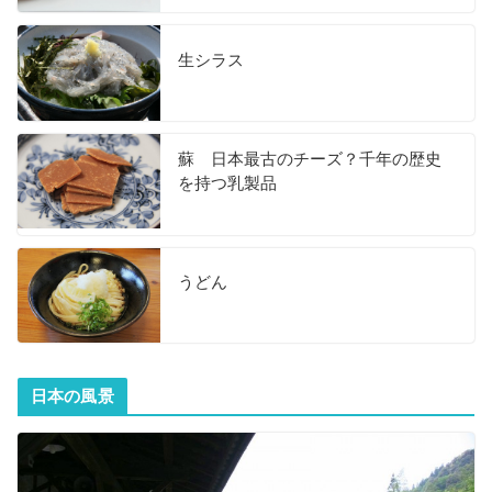
生シラス
蘇 日本最古のチーズ？千年の歴史
を持つ乳製品
うどん
日本の風景