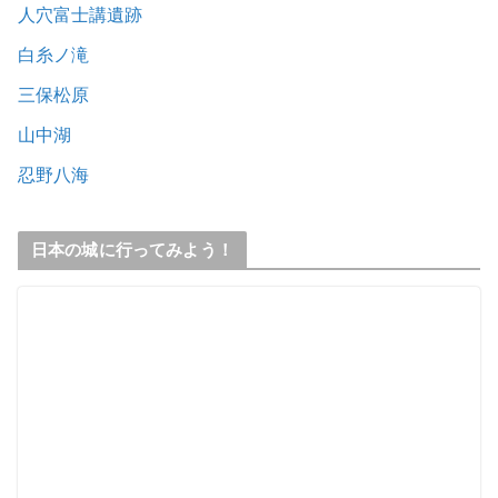
人穴富士講遺跡
白糸ノ滝
三保松原
山中湖
忍野八海
日本の城に行ってみよう！