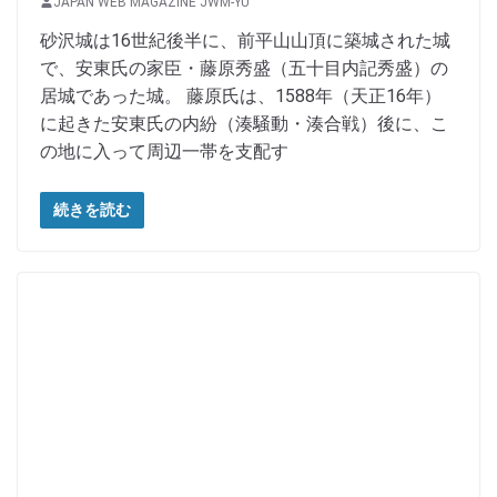
JAPAN WEB MAGAZINE JWM-YU
砂沢城は16世紀後半に、前平山山頂に築城された城
で、安東氏の家臣・藤原秀盛（五十目内記秀盛）の
居城であった城。 藤原氏は、1588年（天正16年）
に起きた安東氏の内紛（湊騒動・湊合戦）後に、こ
の地に入って周辺一帯を支配す
続きを読む