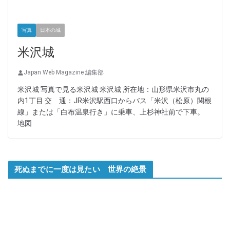
写真
日本の城
米沢城
Japan Web Magazine 編集部
米沢城 写真で見る米沢城 米沢城 所在地：山形県米沢市丸の
内1丁目 交 通：JR米沢駅西口からバス「米沢（松原）関根
線」または「白布温泉行き」に乗車、上杉神社前で下車。
地図
死ぬまでに一度は見たい 世界の絶景