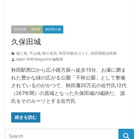
日本の城
秋田県
秋田県の城
久保田城
城と桜
,
平山城
,
桜の名所
,
秋田市観光ガイド
,
秋田県観光情報
Japan Web Magazine 編集部
秋田駅西口から広小路方面へ徒歩15分、お濠に囲ま
れた豊かな緑の広がる公園「千秋公園」として整備
されているのがかつて、秋田藩20万石の佐竹氏12代
（267年間）の居城となった久保田城の城跡だ。 源
氏をそのルーツとする佐竹氏
続きを読む