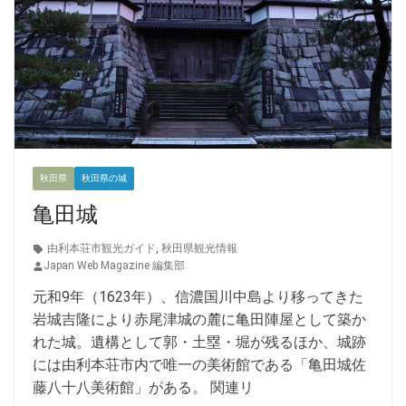
秋田県
秋田県の城
亀田城
由利本荘市観光ガイド
,
秋田県観光情報
Japan Web Magazine 編集部
元和9年（1623年）、信濃国川中島より移ってきた
岩城吉隆により赤尾津城の麓に亀田陣屋として築か
れた城。遺構として郭・土塁・堀が残るほか、城跡
には由利本荘市内で唯一の美術館である「亀田城佐
藤八十八美術館」がある。 関連リ