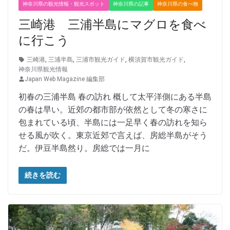
神奈川県の観光情報・観光スポット
神奈川県の記事
神奈川県の食べ物
三崎港 三浦半島にマグロを食べ
に行こう
三崎港
,
三浦半島
,
三浦市観光ガイド
,
横須賀市観光ガイド
,
神奈川県観光情報
Japan Web Magazine 編集部
初春の三浦半島 春の訪れ 概して太平洋側にある半島
の春は早い。近郊の都市部が依然として冬の寒さに
包まれている頃、半島には一足早く春の訪れを知ら
せる風が吹く。東京近郊で言えば、房総半島がそう
だ。伊豆半島然り。房総では一月に
続きを読む