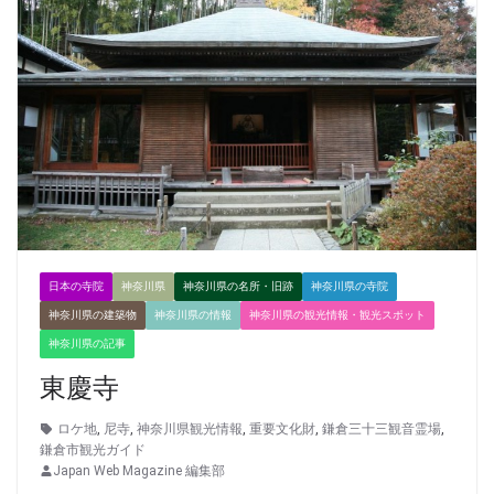
日本の寺院
神奈川県
神奈川県の名所・旧跡
神奈川県の寺院
神奈川県の建築物
神奈川県の情報
神奈川県の観光情報・観光スポット
神奈川県の記事
東慶寺
ロケ地
,
尼寺
,
神奈川県観光情報
,
重要文化財
,
鎌倉三十三観音霊場
,
鎌倉市観光ガイド
Japan Web Magazine 編集部