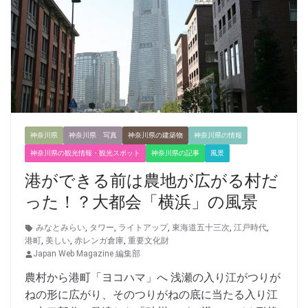
神奈川県
神奈川県 写真
神奈川県の建築物
神奈川県の情報
神奈川県の観光情報・観光スポット
神奈川県の記事
風景
港ができる前は農地が広がる村だ
った！？大都会「横浜」の風景
みなとみらい
,
タワー
,
ライトアップ
,
東海道五十三次
,
江戸時代
,
港町
,
美しい
,
赤レンガ倉庫
,
重要文化財
Japan Web Magazine 編集部
農村から港町「ヨコハマ」へ 浅瀬の入り江がつりが
ねの形に広がり、そのつりがねの底に当たる入り江