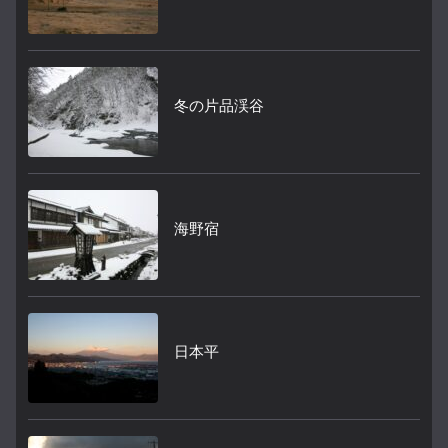
冬の片品渓谷
海野宿
日本平