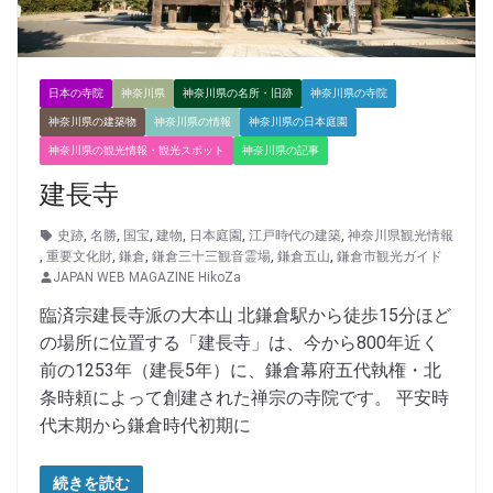
日本の寺院
神奈川県
神奈川県の名所・旧跡
神奈川県の寺院
神奈川県の建築物
神奈川県の情報
神奈川県の日本庭園
神奈川県の観光情報・観光スポット
神奈川県の記事
建長寺
史跡
,
名勝
,
国宝
,
建物
,
日本庭園
,
江戸時代の建築
,
神奈川県観光情報
,
重要文化財
,
鎌倉
,
鎌倉三十三観音霊場
,
鎌倉五山
,
鎌倉市観光ガイド
JAPAN WEB MAGAZINE HikoZa
臨済宗建長寺派の大本山 北鎌倉駅から徒歩15分ほど
の場所に位置する「建長寺」は、今から800年近く
前の1253年（建長5年）に、鎌倉幕府五代執権・北
条時頼によって創建された禅宗の寺院です。 平安時
代末期から鎌倉時代初期に
続きを読む