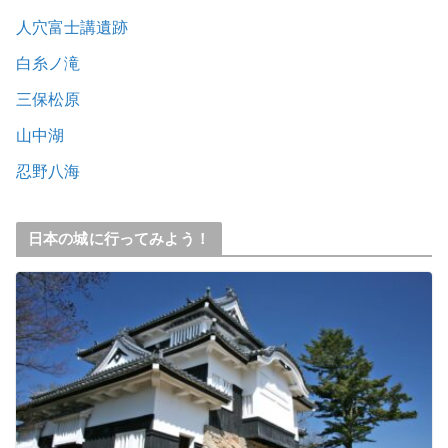
人穴富士講遺跡
白糸ノ滝
三保松原
山中湖
忍野八海
日本の城に行ってみよう！