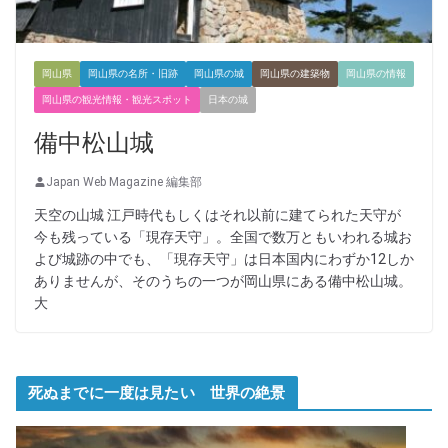
岡山県
岡山県の名所・旧跡
岡山県の城
岡山県の建築物
岡山県の情報
岡山県の観光情報・観光スポット
日本の城
備中松山城
Japan Web Magazine 編集部
天空の山城 江戸時代もしくはそれ以前に建てられた天守が
今も残っている「現存天守」。全国で数万ともいわれる城お
よび城跡の中でも、「現存天守」は日本国内にわずか12しか
ありませんが、そのうちの一つが岡山県にある備中松山城。
大
死ぬまでに一度は見たい 世界の絶景