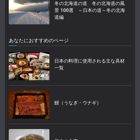
冬の北海道の道 冬の北海道の風
景 100選 ～日本の道～冬の北海
道編
あなたにおすすめのページ
日本の料理に使用される主な具材
一覧
鰻（うなぎ・ウナギ）