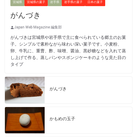
宮城県
宮城県の菓子
岩手県
岩手県の菓子
日本の菓子
がんづき
Japan Web Magazine 編集部
がんづきは宮城県や岩手県で主に食べられている郷土のお菓
子。シンプルで素朴ながら味わい深い菓子です。小麦粉、
卵、牛乳に、重曹、酢、味噌、醤油、黒砂糖などを入れて蒸
し上げて作る、蒸しパンやスポンジケーキのような見た目の
タイプ
がんづき
かもめの玉子