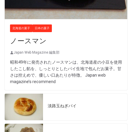
北海道の菓子
日本の菓子
ノースマン
Japan Web Magazine 編集部
昭和49年に発売されたノースマンは、北海道産の小豆を使用
したこし餡を、しっとりとしたパイ生地で包んだお菓子。甘
さは控えめで、優しい口あたりが特徴。 Japan web
magazine’s recommend
淡路玉ねぎパイ