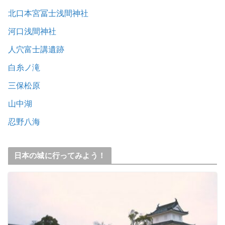
北口本宮冨士浅間神社
河口浅間神社
人穴富士講遺跡
白糸ノ滝
三保松原
山中湖
忍野八海
日本の城に行ってみよう！