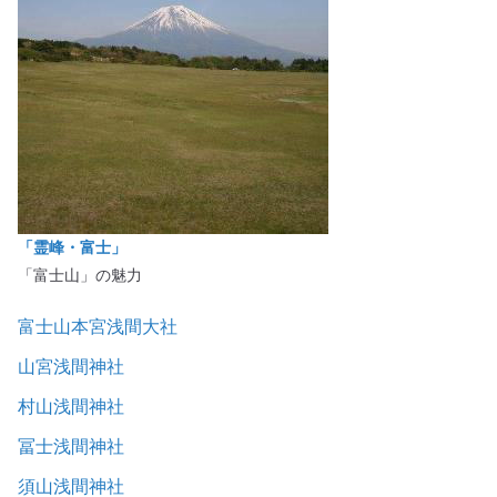
「霊峰・富士」
「富士山」の魅力
富士山本宮浅間大社
山宮浅間神社
村山浅間神社
冨士浅間神社
須山浅間神社