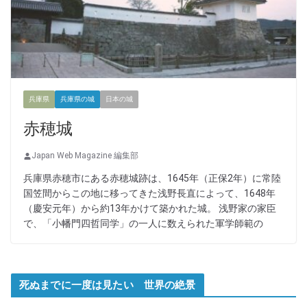
兵庫県
兵庫県の城
日本の城
赤穂城
Japan Web Magazine 編集部
兵庫県赤穂市にある赤穂城跡は、1645年（正保2年）に常陸
国笠間からこの地に移ってきた浅野長直によって、1648年
（慶安元年）から約13年かけて築かれた城。 浅野家の家臣
で、「小幡門四哲同学」の一人に数えられた軍学師範の
死ぬまでに一度は見たい 世界の絶景