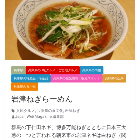
兵庫県
兵庫県のB級グルメ・ご当地グルメ
兵庫県の情報
兵庫県の特産品・名産品
兵庫県の観光情報・観光スポット
兵庫県の記事
兵庫県の食べ物
岩津ねぎらーめん
兵庫グルメ
,
兵庫県の食文化
,
岩津ねぎ
Japan Web Magazine 編集部
群馬の下仁田ネギ、博多万能ねぎとともに日本三大
葱の一つと言われる朝来市の岩津ネギは白ねぎ（関