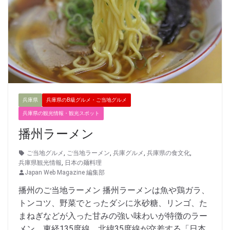
兵庫県
兵庫県のB級グルメ・ご当地グルメ
兵庫県の観光情報・観光スポット
播州ラーメン
ご当地グルメ
,
ご当地ラーメン
,
兵庫グルメ
,
兵庫県の食文化
,
兵庫県観光情報
,
日本の麺料理
Japan Web Magazine 編集部
播州のご当地ラーメン 播州ラーメンは魚や鶏ガラ、
トンコツ、野菜でとったダシに氷砂糖、リンゴ、た
まねぎなどが入った甘みの強い味わいが特徴のラー
メン。東経135度線、北緯35度線が交差する「日本