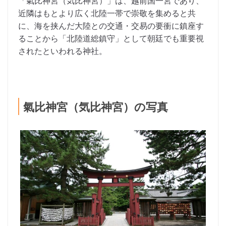
「氣比神宮（気比神宮）」は、越前国一宮であり、
近隣はもとより広く北陸一帯で崇敬を集めると共
に、海を挟んだ大陸との交通・交易の要衝に鎮座す
ることから「北陸道総鎮守」として朝廷でも重要視
されたといわれる神社。
氣比神宮（気比神宮）の写真