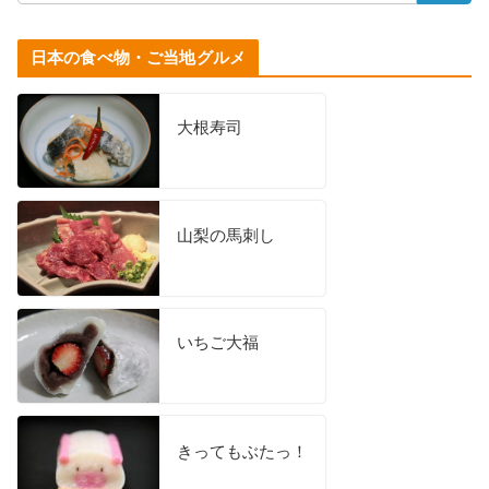
日本の食べ物・ご当地グルメ
大根寿司
山梨の馬刺し
いちご大福
きってもぶたっ！