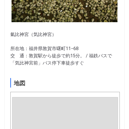
氣比神宮（気比神宮）
所在地：福井県敦賀市曙町11−68
交 通：敦賀駅から徒歩で約15分。 / 福鉄バスで
「気比神宮前」バス停下車徒歩すぐ
地図