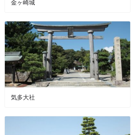
金ヶ崎城
気多大社