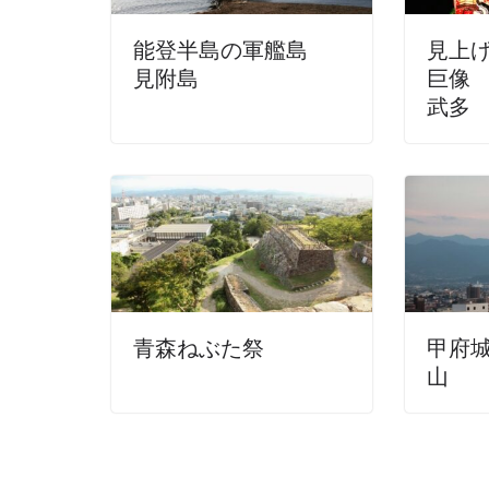
能登半島の軍艦島
見上
見附島
巨像
武多
青森ねぶた祭
甲府
山