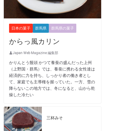
日本の菓子
群馬県
群馬県の菓子
からっ風カリン
Japan Web Magazine 編集部
かりんとう饅頭 かつて養蚕の盛んだった上州
（上野国・群馬）では、養蚕に携わる女性達は
経済的に力を持ち、しっかり者の働き者とし
て、家庭でも主導権を握っていた。一方、雪の
降らないこの地方では、冬になると、山から乾
燥した冷たい
三杯みそ