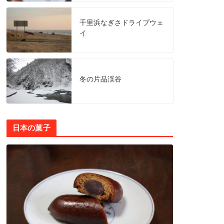
千里浜なぎさドライブウェ
イ
冬の片品渓谷
日本の菓子