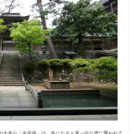
の大本山「永平寺」は、冬になると真っ白な雪に覆われて