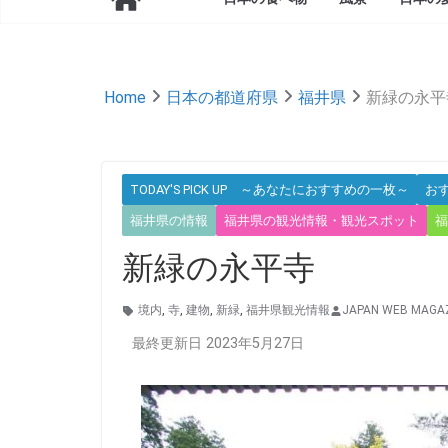
Home
日本の都道府県
福井県
新緑の永平
TODAY'S PICK UP ～あなたにおすすめの一枚～
お
福井県の情報
福井県の観光情報・観光スポット
福
新緑の永平寺
境内
,
寺
,
建物
,
新緑
,
福井県観光情報
JAPAN WEB MAGAZ
最終更新日 2023年5月27日