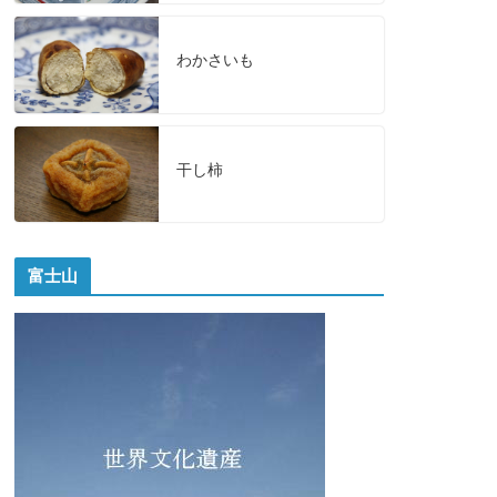
わかさいも
干し柿
富士山