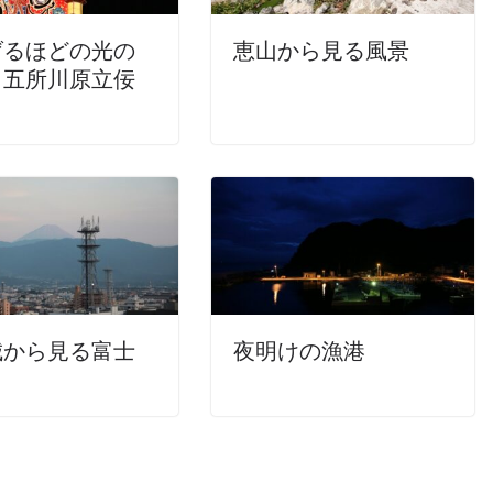
げるほどの光の
恵山から見る風景
 五所川原立佞
城から見る富士
夜明けの漁港