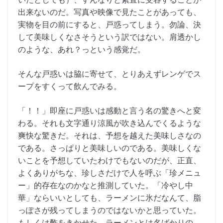
出来ないのだ。写真や映像で見たことがあっても、
実物を目の前にすると、戸惑ってしまう。勿論、決
して美味しくなさそうという訳ではない。肩透かし
のような、あれ？っという感覚だ。
そんな戸惑いは脇に寄せて、とりあえずレンゲでス
ープをすくって飲んでみる。
「！！」即座に戸惑いは感動と言う名の驚きへと変
わる。それも文字通り涼風が吹き込んでくるような
爽快な驚きだ。それは、予想を越えた美味しさなの
である。さっぱりと美味しいのである。美味しくな
いことを予想していたわけでもないのだが、正直、
よくありがちな、珍しさだけで人を呼ぶ「珍メニュ
ー」的存在なのかなと推測していた。「冷やし中
華」ならいいとしても、ラーメンに氷だなんて、脂
っぽさが残ってしまうのではないかと思っていた。
もしくは酢をきかせた、ラーメンとは名ばかりの、