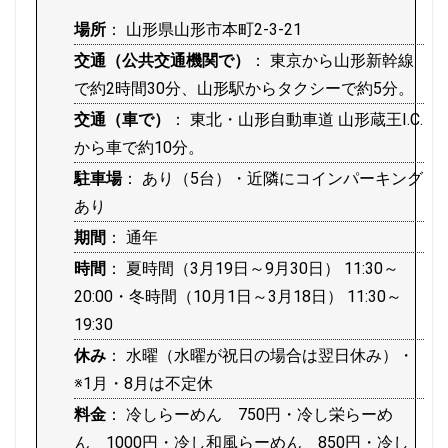
場所
： 山形県山形市本町2-3-21
交通（公共交通機関で）
： 東京から山形新幹線
で約2時間30分、山形駅からタクシーで約5分。
交通（車で）
： 東北・山形自動車道 山形蔵王I.C.
から車で約10分。
駐車場
： あり（5台）・近隣にコインパーキング
あり
期間
： 通年
時間
： 夏時間（3月19日～9月30日） 11:30～
20:00・冬時間（10月1日～3月18日） 11:30～
19:30
休み
： 水曜（水曜が祝日の場合は翌日休み）・
※1月・8月は不定休
料金
： 冷しらーめん 750円・冷し栄らーめ
ん 1000円・冷し和風らーめん 850円・冷し