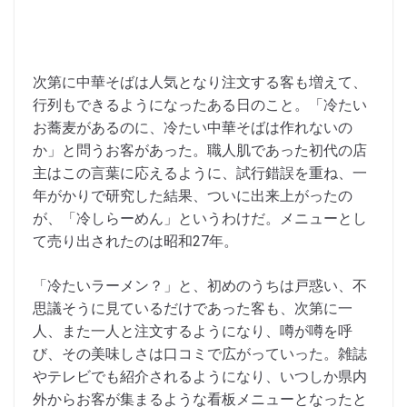
次第に中華そばは人気となり注文する客も増えて、
行列もできるようになったある日のこと。「冷たい
お蕎麦があるのに、冷たい中華そばは作れないの
か」と問うお客があった。職人肌であった初代の店
主はこの言葉に応えるように、試行錯誤を重ね、一
年がかりで研究した結果、ついに出来上がったの
が、「冷しらーめん」というわけだ。メニューとし
て売り出されたのは昭和27年。
「冷たいラーメン？」と、初めのうちは戸惑い、不
思議そうに見ているだけであった客も、次第に一
人、また一人と注文するようになり、噂が噂を呼
び、その美味しさは口コミで広がっていった。雑誌
やテレビでも紹介されるようになり、いつしか県内
外からお客が集まるような看板メニューとなったと