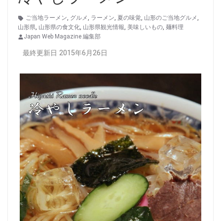
ご当地ラーメン
,
グルメ
,
ラーメン
,
夏の味覚
,
山形のご当地グルメ
,
山形県
,
山形県の食文化
,
山形県観光情報
,
美味しいもの
,
麺料理
Japan Web Magazine 編集部
最終更新日 2015年6月26日