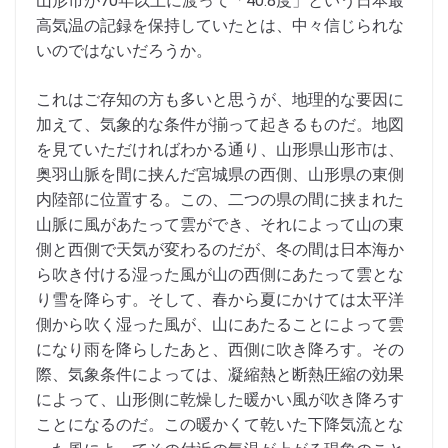
山形市が70年以上に渡って「40.8度」という日本最
高気温の記録を保持していたとは、中々信じられな
いのではないだろうか。
これはご存知の方も多いと思うが、地理的な要因に
加えて、気象的な条件が揃って起きるものだ。地図
を見ていただければわかる通り、山形県山形市は、
奥羽山脈を間に挟んだ宮城県の西側、山形県の東側
内陸部に位置する。この、二つの県の間に挟まれた
山脈に風があたって雲ができ、それによって山の東
側と西側で天気が変わるのだが、冬の間は日本海か
ら吹き付ける湿った風が山の西側にあたって雲とな
り雪を降らす。そして、春から夏にかけては太平洋
側から吹く湿った風が、山にあたることによって雲
になり雨を降らしたあと、西側に吹き降ろす。その
際、気象条件によっては、凝縮熱と断熱圧縮の効果
によって、山形側に乾燥した暖かい風が吹き降ろす
ことになるのだ。この暖かくて乾いた下降気流とな