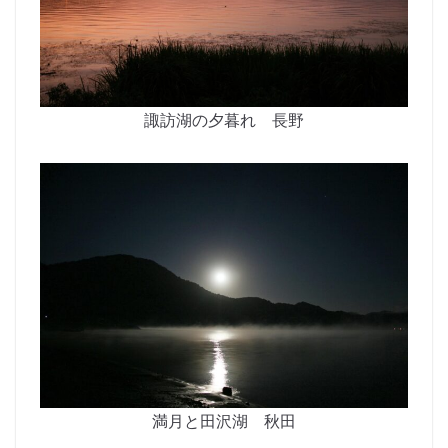
諏訪湖の夕暮れ 長野
満月と田沢湖 秋田