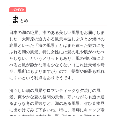
ま
とめ
日本の湖の絶景、湖のある美しい風景をお届けしま
した。大海原の迫力ある風景や波しぶきと夕焼けの
絶景といった「海の風景」とはまた違った魅力にあ
ふれる湖の風景。特に女性には髪の毛や肌がべたべ
たしない、というメリットもあり、風の強い海に比
べると風が静かな湖も少なくない（これは天候や時
期、場所にもよりますが）ので、髪型や服装も乱れ
にくいという利点もありそうです。
清々しい朝の風景やロマンティックな夕焼けの風
景、爽やかな夏の昼間の景色、寒いながらも透き通
るような冬の景観など、湖のある風景、ぜひ直接見
に出かけてみて下さいね。特に、湖畔にキャンプ場