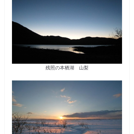
残照の本栖湖 山梨