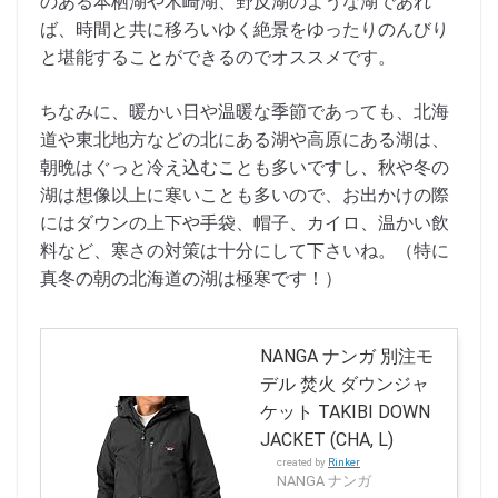
のある本栖湖や木崎湖、野反湖のような湖であれ
ば、時間と共に移ろいゆく絶景をゆったりのんびり
と堪能することができるのでオススメです。
ちなみに、暖かい日や温暖な季節であっても、北海
道や東北地方などの北にある湖や高原にある湖は、
朝晩はぐっと冷え込むことも多いですし、秋や冬の
湖は想像以上に寒いことも多いので、お出かけの際
にはダウンの上下や手袋、帽子、カイロ、温かい飲
料など、寒さの対策は十分にして下さいね。（特に
真冬の朝の北海道の湖は極寒です！）
NANGA ナンガ 別注モ
デル 焚火 ダウンジャ
ケット TAKIBI DOWN
JACKET (CHA, L)
created by
Rinker
NANGA ナンガ