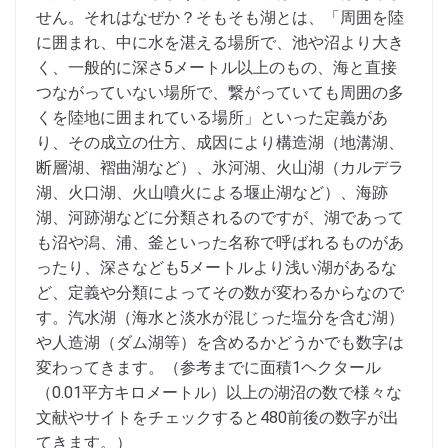
せん。それはなぜか？そもそも湖とは、「周囲を陸
に囲まれ、中に水を湛える場所で、池や沼より大き
く、一般的に深さ5メートル以上のもの、海と直接
つながっていない場所で、繋がっていても周囲の多
くを陸地に囲まれている場所」といった定義があ
り、その成立の仕方、成因により構造湖（地溝湖、
断層湖、褶曲湖など）、氷河湖、火山湖（カルデラ
湖、火口湖、火山噴火による堰止湖など）、海跡
湖、河跡湖などに分類されるのですが、湖であって
も沼や潟、浦、釜といった名称で呼ばれるものがあ
ったり、深さなども5メートルより浅い湖があるな
ど、定義や分類によってその数が変わるからなので
す。汽水湖（海水と淡水が混じった塩分を含む湖）
や人造湖（ダム湖等）を含めるかどうかでも数字は
変わってきます。（参考までに面積1ヘクタール
（0.01平方キロメートル）以上の湖沼の数で様々な
文献やサイトをチェックすると480前後の数字が出
てきます。）