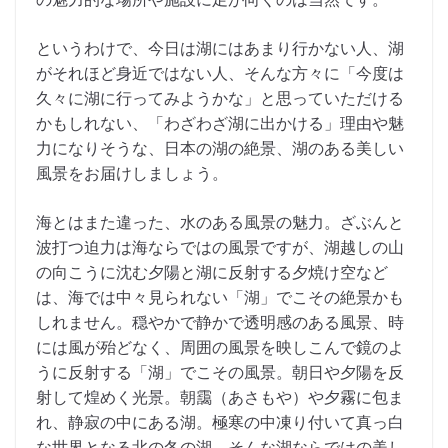
というわけで、今日は湖にはあまり行かない人、湖
がそれほど身近ではない人、そんな方々に「今度は
久々に湖に行ってみようかな」と思っていただける
かもしれない、「わざわざ湖に出かける」理由や魅
力になりそうな、日本の湖の絶景、湖のある美しい
風景をお届けしましょう。
海とはまた違った、水のある風景の魅力。ざぶんと
波打つ迫力は海ならではの風景ですが、湖越しの山
の向こうに沈む夕陽と湖に反射する夕焼け空など
は、海では中々見られない「湖」でこその絶景かも
しれません。穏やかで静かで透明感のある風景、時
には風が殆どなく、周囲の風景を映しこんで鏡のよ
うに反射する「湖」でこその風景。朝日や夕陽を反
射して煌めく光景。朝靄（あさもや）や夕霧に包ま
れ、静寂の中にある湖。極寒の中凍り付いて真っ白
な世界となる北の冬の湖。そんな湖ならではの美し