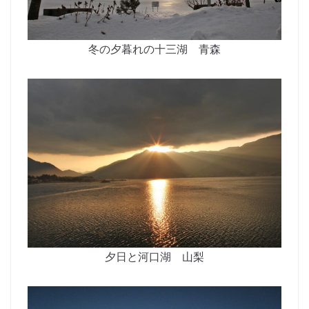
冬の夕暮れの十三湖 青森
夕日と河口湖 山梨