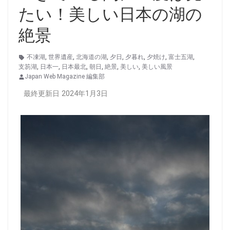
たい！美しい日本の湖の
絶景
不凍湖
,
世界遺産
,
北海道の湖
,
夕日
,
夕暮れ
,
夕焼け
,
富士五湖
,
支笏湖
,
日本一
,
日本最北
,
朝日
,
絶景
,
美しい
,
美しい風景
Japan Web Magazine 編集部
最終更新日 2024年1月3日