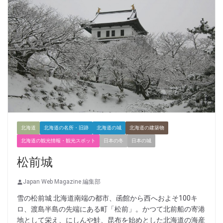
北海道
北海道の名所・旧跡
北海道の城
北海道の建築物
北海道の観光情報・観光スポット
日本の冬
日本の城
松前城
Japan Web Magazine 編集部
雪の松前城 北海道南端の都市、函館から西へおよそ100キ
ロ、渡島半島の先端にある町「松前」。かつて北前船の寄港
地として栄え、にしんや鮭、昆布を始めとした北海道の海産