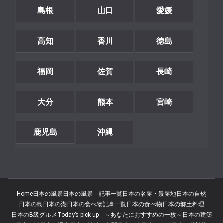
島根
山口
愛媛
高知
香川
徳島
福岡
佐賀
長崎
大分
熊本
宮崎
鹿児島
沖縄
Home
日本の風景
日本の風景 記事一覧
日本の名勝・景勝地
日本の自然
日本の島
日本の湖
日本の食べ物記事一覧
日本の食べ物
日本の郷土料理
日本のB級グルメ
Today’s pick up ～あなたにおすすめの一枚～
日本の建築