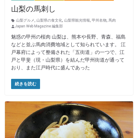
山梨の馬刺し
山梨グルメ
,
山梨県の食文化
,
山梨県観光情報
,
甲州名物
,
馬肉
Japan Web Magazine 編集部
魅惑の甲州の桜肉 山梨は、熊本や長野、青森、福島
などと並ぶ馬肉消費地域として知られています。 江
戸幕府によって整備された「五街道」の一つで、江
戸と甲斐（現・山梨県）を結んだ甲州街道が通って
おり、また江戸時代に盛んであった
続きを読む