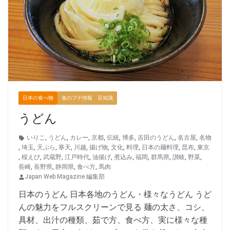
日本の食べ物
食のプチ情報 豆知識
うどん
いりこ
,
うどん
,
カレー
,
京都
,
伝統
,
博多
,
吉田のうどん
,
名古屋
,
名物
,
埼玉
,
天ぷら
,
寒天
,
川越
,
揚げ物
,
文化
,
料理
,
日本の麺料理
,
昆布
,
東京
,
桜えび
,
武蔵野
,
江戸時代
,
油揚げ
,
煮込み
,
福岡
,
群馬県
,
讃岐
,
野菜
,
長崎
,
長野県
,
静岡県
,
食べ方
,
馬肉
Japan Web Magazine 編集部
日本のうどん 日本各地のうどん・様々なうどん うど
んの魅力をフルスクリーンで見る 麺の太さ、コシ、
具材、出汁の種類、茹で方、食べ方、実に様々な種