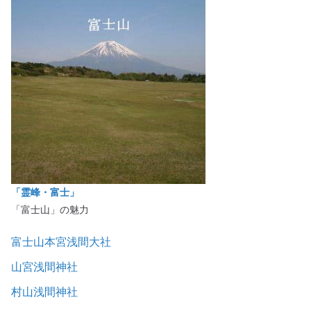
「霊峰・富士」
「富士山」の魅力
富士山本宮浅間大社
山宮浅間神社
村山浅間神社