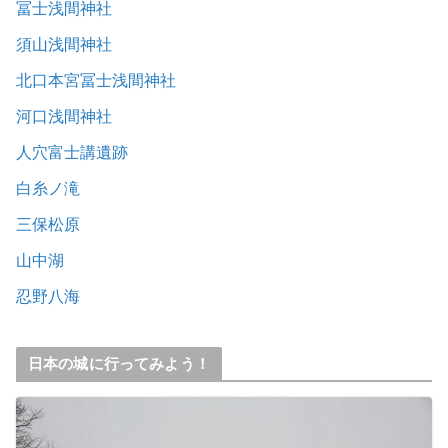
冨士浅間神社
須山浅間神社
北口本宮冨士浅間神社
河口浅間神社
人穴富士講遺跡
白糸ノ滝
三保松原
山中湖
忍野八海
日本の城に行ってみよう！