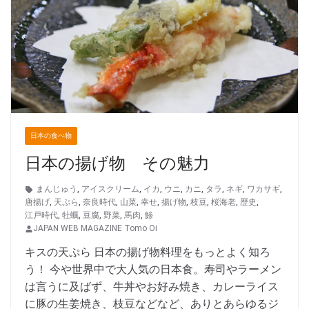
日本の食べ物
日本の揚げ物 その魅力
まんじゅう
,
アイスクリーム
,
イカ
,
ウニ
,
カニ
,
タラ
,
ネギ
,
ワカサギ
,
唐揚げ
,
天ぷら
,
奈良時代
,
山菜
,
幸せ
,
揚げ物
,
枝豆
,
桜海老
,
歴史
,
江戸時代
,
牡蠣
,
豆腐
,
野菜
,
馬肉
,
鯵
JAPAN WEB MAGAZINE Tomo Oi
キスの天ぷら 日本の揚げ物料理をもっとよく知ろ
う！ 今や世界中で大人気の日本食。寿司やラーメン
は言うに及ばず、牛丼やお好み焼き、カレーライス
に豚の生姜焼き、枝豆などなど、ありとあらゆるジ