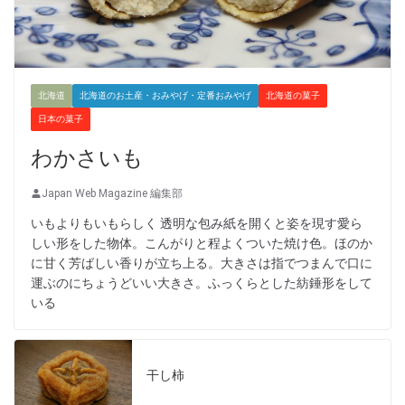
北海道
北海道のお土産・おみやげ・定番おみやげ
北海道の菓子
日本の菓子
わかさいも
Japan Web Magazine 編集部
いもよりもいもらしく 透明な包み紙を開くと姿を現す愛ら
しい形をした物体。こんがりと程よくついた焼け色。ほのか
に甘く芳ばしい香りが立ち上る。大きさは指でつまんで口に
運ぶのにちょうどいい大きさ。ふっくらとした紡錘形をして
いる
干し柿