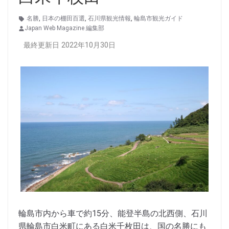
名勝
,
日本の棚田百選
,
石川県観光情報
,
輪島市観光ガイド
Japan Web Magazine 編集部
最終更新日 2022年10月30日
輪島市内から車で約15分、能登半島の北西側、石川
県輪島市白米町にある白米千枚田は、国の名勝にも