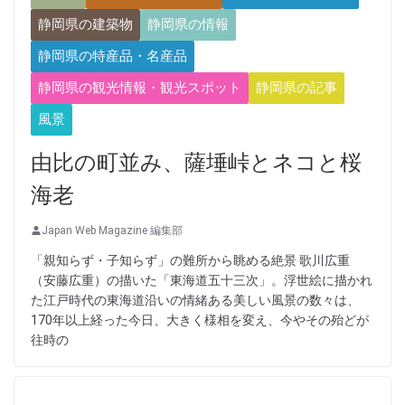
静岡県の建築物
静岡県の情報
静岡県の特産品・名産品
静岡県の観光情報・観光スポット
静岡県の記事
風景
由比の町並み、薩埵峠とネコと桜
海老
Japan Web Magazine 編集部
「親知らず・子知らず」の難所から眺める絶景 歌川広重
（安藤広重）の描いた「東海道五十三次」。浮世絵に描かれ
た江戸時代の東海道沿いの情緒ある美しい風景の数々は、
170年以上経った今日、大きく様相を変え、今やその殆どが
往時の