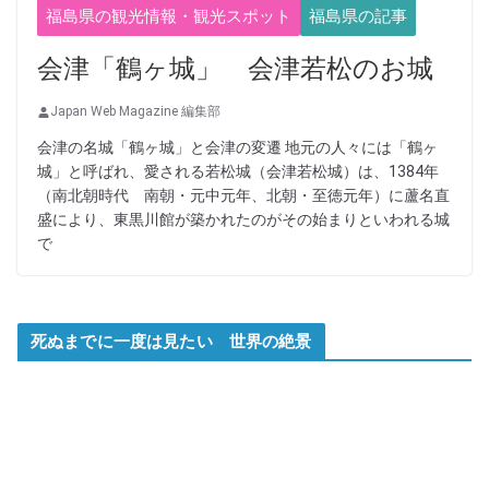
福島県の観光情報・観光スポット
福島県の記事
会津「鶴ヶ城」 会津若松のお城
Japan Web Magazine 編集部
会津の名城「鶴ヶ城」と会津の変遷 地元の人々には「鶴ヶ
城」と呼ばれ、愛される若松城（会津若松城）は、1384年
（南北朝時代 南朝・元中元年、北朝・至徳元年）に蘆名直
盛により、東黒川館が築かれたのがその始まりといわれる城
で
死ぬまでに一度は見たい 世界の絶景