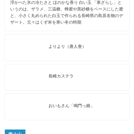
浮かべた氷の冷たさと ほのかな香り 白い玉 「寒ざらし」と
いうのは、ザラメ、三温糖、蜂蜜や黒砂糖をベースにした蜜
と、小さく丸められた白玉で作られる長崎県の島原名物のデ
ザート。元々はくず米を寒い冬の時期
よりより（唐人巻）
長崎カステラ
おいもさん「鳴門っ娘」