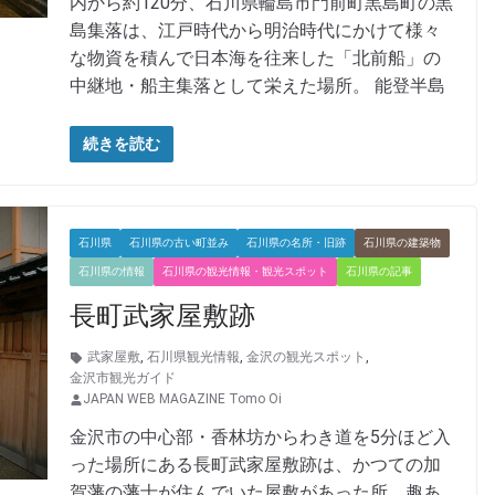
内から約120分、石川県輪島市門前町黒島町の黒
島集落は、江戸時代から明治時代にかけて様々
な物資を積んで日本海を往来した「北前船」の
中継地・船主集落として栄えた場所。 能登半島
続きを読む
石川県
石川県の古い町並み
石川県の名所・旧跡
石川県の建築物
石川県の情報
石川県の観光情報・観光スポット
石川県の記事
長町武家屋敷跡
武家屋敷
,
石川県観光情報
,
金沢の観光スポット
,
金沢市観光ガイド
JAPAN WEB MAGAZINE Tomo Oi
金沢市の中心部・香林坊からわき道を5分ほど入
った場所にある長町武家屋敷跡は、かつての加
賀藩の藩士が住んでいた屋敷があった所。趣あ