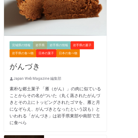
宮城県の情報
岩手県
岩手県の情報
岩手県の菓子
岩手県の食べ物
日本の菓子
日本の食べ物
がんづき
Japan Web Magazine 編集部
素朴な郷土菓子 「雁（がん）」の肉に似ている
ことからその名がついた（丸く蒸されたがんづ
きとその上にトッピングされたゴマを、雁と月
になぞらえ、がんづきとなったという説も）と
いわれる「がんづき」は岩手県東部や南部で主
に食べら