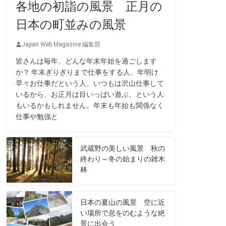
各地の初詣の風景 正月の
日本の町並みの風景
Japan Web Magazine 編集部
皆さんは毎年、どんな年末年始を過ごします
か？ 年末ぎりぎりまで仕事をする人、年明け
早々お仕事だという人、いつもは沢山仕事して
いるから、お正月は目いっぱい遊ぶ、という人
もいるかもしれません。年末も年始も関係なく
仕事や勉強と
武蔵野の美しい風景 秋の
終わり～冬の始まりの雑木
林
日本の夏山の風景 空に近
い場所で息をのむような絶
景に出会う