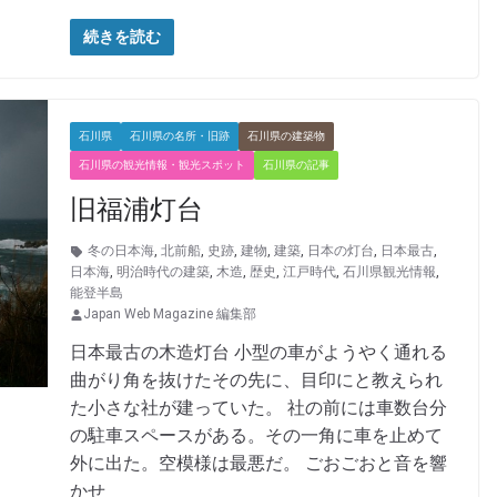
続きを読む
石川県
石川県の名所・旧跡
石川県の建築物
石川県の観光情報・観光スポット
石川県の記事
旧福浦灯台
冬の日本海
,
北前船
,
史跡
,
建物
,
建築
,
日本の灯台
,
日本最古
,
日本海
,
明治時代の建築
,
木造
,
歴史
,
江戸時代
,
石川県観光情報
,
能登半島
Japan Web Magazine 編集部
日本最古の木造灯台 小型の車がようやく通れる
曲がり角を抜けたその先に、目印にと教えられ
た小さな社が建っていた。 社の前には車数台分
の駐車スペースがある。その一角に車を止めて
外に出た。空模様は最悪だ。 ごおごおと音を響
かせ