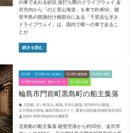
の車で走れる砂浜 波打ち際のドライブウェイ 金
沢市内から「のと里山海道」を車で約40分、能
登半島の西側付け根部分にある「千里浜なぎさ
ドライブウェイ」は、国内で唯一の車で走るこ
とが
続きを読む
石川県
石川県の古い町並み
石川県の建築物
石川県の情報
石川県の観光情報・観光スポット
石川県の記事
輪島市門前町黒島町の船主集落
北前船
,
古い町並み
,
建築
,
日本の建築
,
明治時代の建築
,
石川県観光情報
,
輪島市観光ガイド
,
重要伝統的建造物群保存地区
Japan Web Magazine 編集部
北前船の船主集落 能登空港から約30分、金沢市