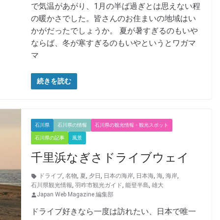
で気温があがり、1月の半ば過ぎとは思えない程
の暖かさでした。皆さんのお住まいの地域はい
かがだったでしょうか。 夏が暑すぎるのもいや
ならば、冬が寒すぎるのもいやというとワガマ
マ
続きを読む
石川県
石川県の情報
石川県の観光情報・観光スポット
石川県の記事
風景
千里浜なぎさドライブウェイ
ドライブ
,
名物
,
夏
,
夕日
,
日本の海岸
,
日本海
,
海
,
海岸
,
石川県観光情報
,
羽咋市観光ガイド
,
能登半島
,
雄大
Japan Web Magazine 編集部
ドライブ好きなら一度は訪れたい、日本で唯一