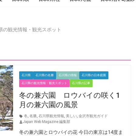
県の観光情報・観光スポット
石川県
石川県の名勝
石川県の情報
石川県の日本庭園
石川県の観光情報・観光スポット
石川県の記事
冬の兼六園 ロウバイの咲く1
月の兼六園の風景
冬
,
名勝
,
石川県観光情報
,
美しい
,
金沢市観光ガイド
Japan Web Magazine 編集部
冬の兼六園とロウバイの花 今日の東京は14度ま