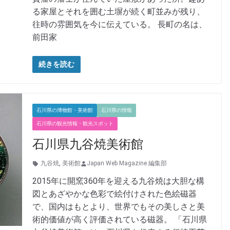
る家屋とそれを囲む土塀が続く町並みが残り、
往時の雰囲気を今に伝えている。 長町の名は、
前田家
続きを読む
石川県の博物館・美術館
石川県の情報
石川県の観光情報・観光スポット
石川県九谷焼美術館
九谷焼
,
美術館
Japan Web Magazine 編集部
2015年に開窯360年を迎える九谷焼は大胆な構
図とあざやかな色彩で絵付けされた色絵磁器
で、国内はもとより、世界でもその美しさと美
術的価値が高く評価されている磁器。 「石川県