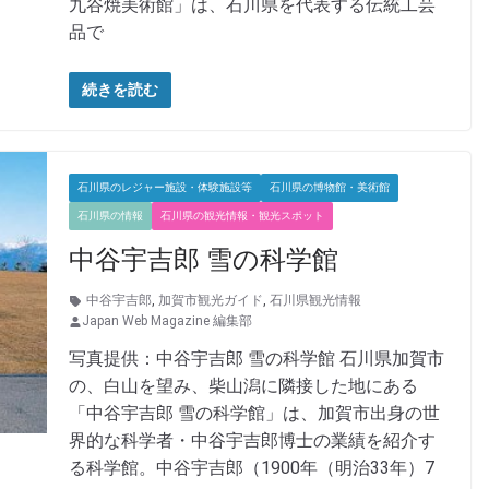
九谷焼美術館」は、石川県を代表する伝統工芸
品で
続きを読む
石川県のレジャー施設・体験施設等
石川県の博物館・美術館
石川県の情報
石川県の観光情報・観光スポット
中谷宇吉郎 雪の科学館
中谷宇吉郎
,
加賀市観光ガイド
,
石川県観光情報
Japan Web Magazine 編集部
写真提供：中谷宇吉郎 雪の科学館 石川県加賀市
の、白山を望み、柴山潟に隣接した地にある
「中谷宇吉郎 雪の科学館」は、加賀市出身の世
界的な科学者・中谷宇吉郎博士の業績を紹介す
る科学館。中谷宇吉郎（1900年（明治33年）7