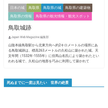
日本の城
鳥取県
鳥取県の城
鳥取県の建築物
鳥取県の情報
鳥取県の観光情報・観光スポット
鳥取城跡
Japan Web Magazine 編集部
山陰本線鳥取駅から北東方向へ約2キロメートルの場所にあ
る鳥取城跡は、標高263メートルの久松山に築かれた城。天
文年間（1532年-1555年）に但馬山名氏により築かれたとい
われる城で、久松山の地形を巧みに利用して築かれて
死ぬまでに一度は見たい 世界の絶景