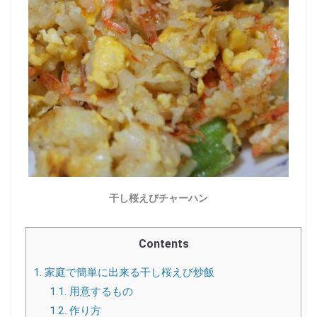
干し桜えびチャーハン
Contents
1.
家庭で簡単に出来る干し桜えび炒飯
1.1.
用意するもの
1.2.
作り方