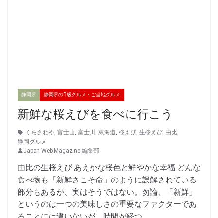
静岡県
静岡県のB級グルメ・ご当地グルメ
新鮮な桜えびを食べに行こう
くらさわや
,
富士山
,
富士川
,
東海道
,
桜えび
,
生桜えび
,
由比
,
静岡グルメ
Japan Web Magazine 編集部
由比の生桜えび あえかな桜色と鮮やかな幸福 どんな
食べ物も「新鮮さこそ命」のように誤解されている
部分もあるが、実はそうではない。勿論、「新鮮」
というのは一つの美味しさの重要なファクターであ
ることには違いないが、時間が経つ