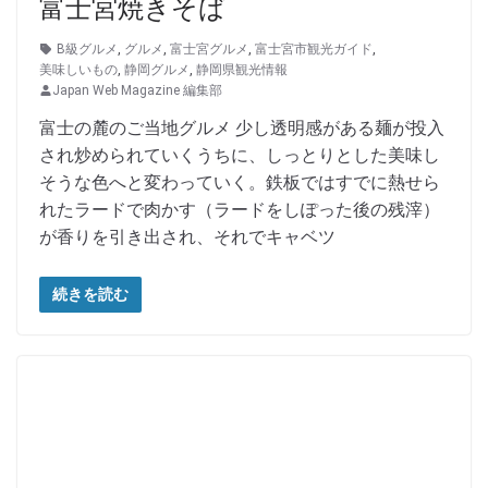
富士宮焼きそば
B級グルメ
,
グルメ
,
富士宮グルメ
,
富士宮市観光ガイド
,
美味しいもの
,
静岡グルメ
,
静岡県観光情報
Japan Web Magazine 編集部
富士の麓のご当地グルメ 少し透明感がある麺が投入
され炒められていくうちに、しっとりとした美味し
そうな色へと変わっていく。鉄板ではすでに熱せら
れたラードで肉かす（ラードをしぽった後の残滓）
が香りを引き出され、それでキャベツ
続きを読む