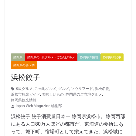
静岡県
静岡県のB級グルメ・ご当地グルメ
静岡県の情報
静岡県の記事
静岡県の食べ物
浜松餃子
B級グルメ
,
ご当地グルメ
,
グルメ
,
ソウルフード
,
浜松名物
,
浜松市観光ガイド
,
美味しいもの
,
静岡県のご当地グルメ
,
静岡県観光情報
Japan Web Magazine 編集部
浜松餃子 餃子消費量日本一 静岡県浜松市。静岡西部
にある人口80万人ほどの都市だ。東海道の要所にあ
って、城下町、宿場町として栄えてきた。浜松城に