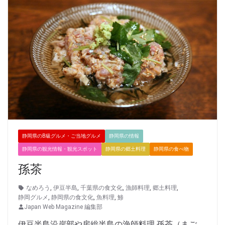
静岡県のB級グルメ・ご当地グルメ
静岡県の情報
静岡県の観光情報・観光スポット
静岡県の郷土料理
静岡県の食べ物
孫茶
なめろう
,
伊豆半島
,
千葉県の食文化
,
漁師料理
,
郷土料理
,
静岡グルメ
,
静岡県の食文化
,
魚料理
,
鯵
Japan Web Magazine 編集部
伊豆半島沿岸部や房総半島の漁師料理 孫茶（まご