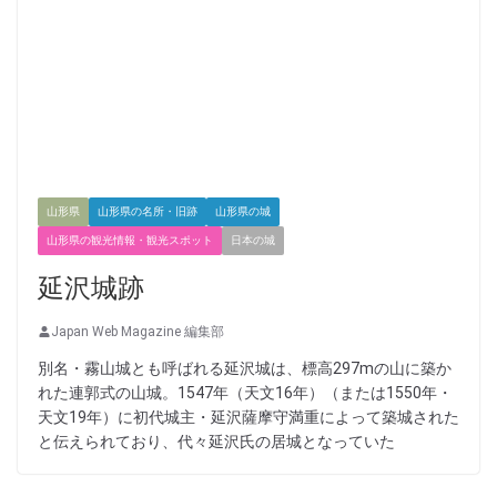
山形県
山形県の名所・旧跡
山形県の城
山形県の観光情報・観光スポット
日本の城
延沢城跡
Japan Web Magazine 編集部
別名・霧山城とも呼ばれる延沢城は、標高297mの山に築か
れた連郭式の山城。1547年（天文16年）（または1550年・
天文19年）に初代城主・延沢薩摩守満重によって築城された
と伝えられており、代々延沢氏の居城となっていた