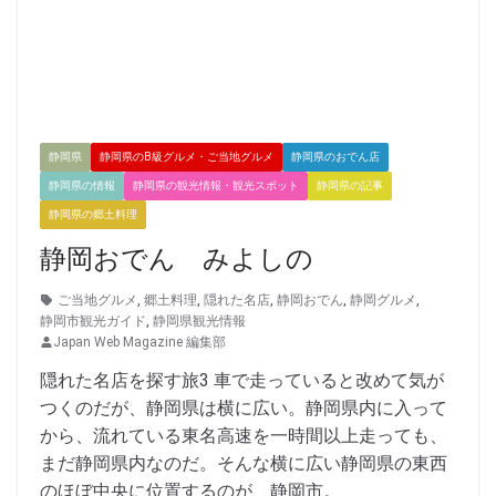
静岡県
静岡県のB級グルメ・ご当地グルメ
静岡県のおでん店
静岡県の情報
静岡県の観光情報・観光スポット
静岡県の記事
静岡県の郷土料理
静岡おでん みよしの
ご当地グルメ
,
郷土料理
,
隠れた名店
,
静岡おでん
,
静岡グルメ
,
静岡市観光ガイド
,
静岡県観光情報
Japan Web Magazine 編集部
隠れた名店を探す旅3 車で走っていると改めて気が
つくのだが、静岡県は横に広い。静岡県内に入って
から、流れている東名高速を一時間以上走っても、
まだ静岡県内なのだ。そんな横に広い静岡県の東西
のほぼ中央に位置するのが、静岡市。