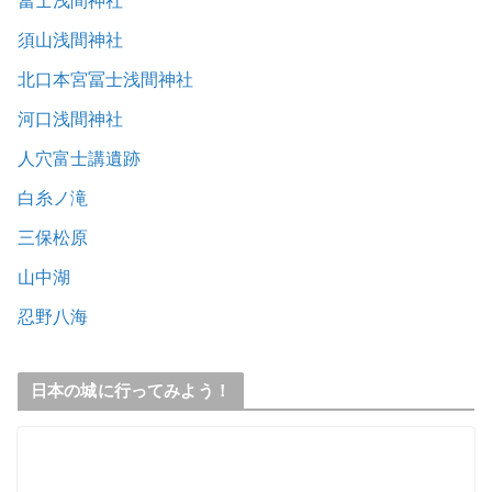
冨士浅間神社
須山浅間神社
北口本宮冨士浅間神社
河口浅間神社
人穴富士講遺跡
白糸ノ滝
三保松原
山中湖
忍野八海
日本の城に行ってみよう！