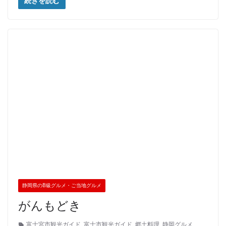
続きを読む
静岡県のB級グルメ・ご当地グルメ
がんもどき
富士宮市観光ガイド
,
富士市観光ガイド
,
郷土料理
,
静岡グルメ
,