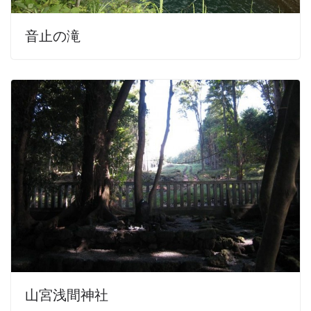
音止の滝
山宮浅間神社