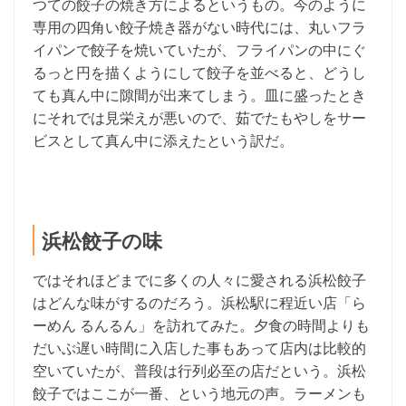
つての餃子の焼き方によるというもの。今のように
専用の四角い餃子焼き器がない時代には、丸いフラ
イパンで餃子を焼いていたが、フライパンの中にぐ
るっと円を描くようにして餃子を並べると、どうし
ても真ん中に隙間が出来てしまう。皿に盛ったとき
にそれでは見栄えが悪いので、茹でたもやしをサー
ビスとして真ん中に添えたという訳だ。
浜松餃子の味
ではそれほどまでに多くの人々に愛される浜松餃子
はどんな味がするのだろう。浜松駅に程近い店「ら
ーめん るんるん」を訪れてみた。夕食の時間よりも
だいぶ遅い時間に入店した事もあって店内は比較的
空いていたが、普段は行列必至の店だという。浜松
餃子ではここが一番、という地元の声。ラーメンも