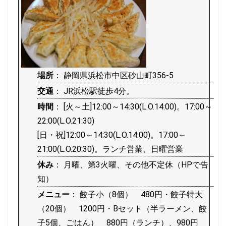
場所
： 静岡県浜松市中区砂山町356-5
交通
： JR浜松駅徒歩4分。
時間
： [火～土]12:00～14:30(L.O.14:00)。17:00～
22:00(L.O.21:30)
[日・祝]12:00～14:30(L.O.14:00)。17:00～
21:00(L.O.20:30)。ランチ営業、日曜営業
休み
： 月曜、第3火曜、その他不定休（HPで告
知）
メニュー
： 餃子小（8個） 480円・餃子特大
（20個） 1200円・Bセット（半ラーメン、餃
子5個、ごはん） 880円（ランチ）、980円