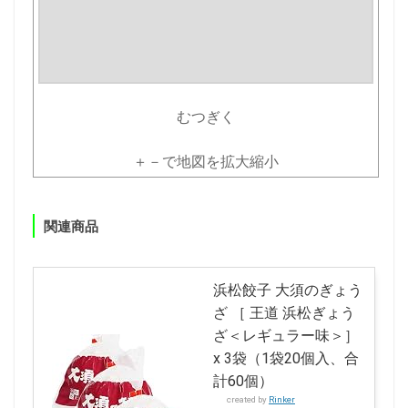
むつぎく
＋－で地図を拡大縮小
関連商品
浜松餃子 大須のぎょう
ざ ［ 王道 浜松ぎょう
ざ＜レギュラー味＞］
x 3袋（1袋20個入、合
計60個）
created by
Rinker