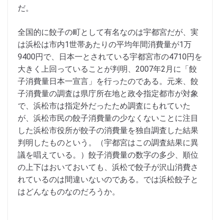
だ。
全国的に餃子の町として有名なのは宇都宮だが、実
は浜松は市内1世帯あたりの平均年間消費量が1万
9400円で、日本一とされている宇都宮市の4710円を
大きく上回っていることが判明、2007年2月に「餃
子消費量日本一宣言」を行ったのである。元来、餃
子消費量の調査は県庁所在地と政令指定都市が対象
で、浜松市は指定外だったため調査にもれていた
が、浜松市民の餃子消費量の少なくないことに注目
した浜松市役所が餃子の消費量を独自調査した結果
判明したものという。（宇都宮はこの調査結果に異
議を唱えている。）餃子消費量の数字の多少、順位
の上下はおいておいても、浜松で餃子が沢山消費さ
れているのは間違いないのである。では浜松餃子と
はどんなものなのだろうか。