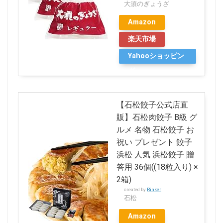
大須のぎょうざ
Amazon
楽天市場
Yahooショッピン
グ
【石松餃子公式店直
販】石松肉餃子 B級 グ
ルメ 名物 石松餃子 お
祝い プレゼント 餃子
浜松 人気 浜松餃子 贈
答用 36個((18粒入り) ×
2箱)
created by
Rinker
石松
Amazon