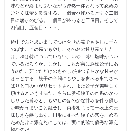
味などが絡まりあいながら渾然一体となって怒涛の
ごとく味蕾を刺激する。一個食べ終わるとすぐ二個
目に箸がのびる。二個目が終わると三個目。そして
四個目、五個目・・・。
途中でふと思い出してつけ合せの茹でもやしに手を
のばす。この茹でもやし、その名の通り茹でただ
け。味は特についていない。いや、薄い塩味がつい
ているだろうか。しかし、これが実に浜松餃子にあ
うのだ。茹でただけのもやしが持つ柔らかな甘みが
ほっとする。餃子の合間にもやしを食べる事でさっ
ぱりと口の中がリセットされ、また餃子が美味しく
頂けるという寸法だ。さらに浜松餃子の肉系のがっ
しりした旨みと、もやしのほのかな甘みを伴う優し
い味がうまいこと融合し、両者相まって一段上の美
味しさを醸し出す。円形に並べた餃子の穴を埋める
ためだけに添えたにしては、実に的確で優秀な添え
物なのだ。