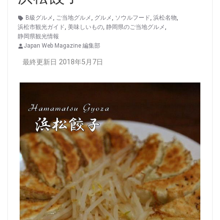
B級グルメ
,
ご当地グルメ
,
グルメ
,
ソウルフード
,
浜松名物
,
浜松市観光ガイド
,
美味しいもの
,
静岡県のご当地グルメ
,
静岡県観光情報
Japan Web Magazine 編集部
最終更新日 2018年5月7日