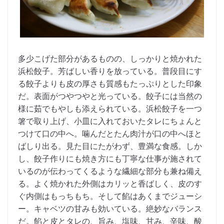
多少こげた部分があるものの、しっかりと焼かれた
浜松餃子。芳ばしい香りを放っている。普段目にす
る餃子よりも皮の厚さも質感もたっぷりとした印象
だ。表面がつやつやと光っている。餃子には当然の
様に茹でもやしも添えられている。浜松餃子を一つ
箸で取り上げ、小皿に入れておいたタレにちょんと
つけて口の中へ。噛んだとたん肉汁が口の中へほと
ばしり出る。見た目にたがわず、豊満な食感。しか
し、餃子作りにも焼き方にも丁寧な仕事が施されて
いるのが伝わってくるような繊細な部分も兼ね備え
る。よく焼かれた外側はカリッと香ばしく、皮のす
ぐ内側はもっちもち。そして餡はあくまでジューシ
ー。キャベツの甘みも効いている。絶妙なバランス
だ。餡と皮とタレの、旨み、塩味、甘み、辛味、酸