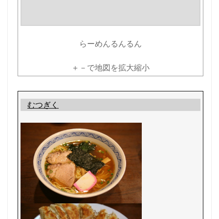
らーめんるんるん
＋－で地図を拡大縮小
むつぎく